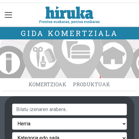
GIDA KOMERTZIALA
KOMERTZIOAK
PRODUKTUAK