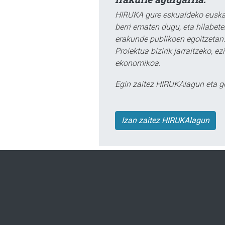
HIRUKA gure eskualdeko euskar
berri ematen dugu, eta hilabet
erakunde publikoen egoitzetan.
Proiektua bizirik jarraitzeko, 
ekonomikoa.
Egin zaitez HIRUKAlagun eta g
Izan zaitez HIRUKAlagun