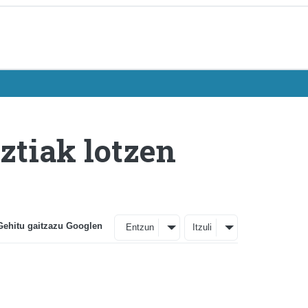
ztiak lotzen
Gehitu gaitzazu Googlen
Entzun
Itzuli