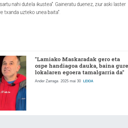
rtu nahi dutela ikustea". Gaineratu duenez, ziur aski laster
e txanda uzteko unea baita".
"Lamiako Maskaradak gero eta
ospe handiagoa dauka, baina gur
lokalaren egoera tamalgarria da"
Ander Zarraga
2025 mai 30
LEIOA