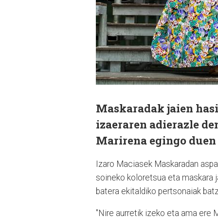
Maskaradak jaien hasi
izaeraren adierazle de
Marirena egingo duen 
Izaro Maciasek Maskaradan aspaldi
soineko koloretsua eta maskara j
batera ekitaldiko pertsonaiak batz
"Nire aurretik izeko eta ama ere Ma