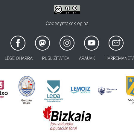
Codesyntaxek egina
LEGE OHARRA
PUBLIZITATEA
ARAUAK
HARREMANET