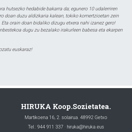
a hutsezko hedabide bakarra da; egunero 10 udalerriren
ero doan duzu aldizkaria kalean, tokiko komertzioetan zein
 Eta orain doan bidaliko dizugu etxera nahi izanez gero!
ezinbestekoa dugu zu bezalako irakurleen babesa eta ekarpen
ozatu euskaraz!
HIRUKA Koop.Sozietatea.
Martikoena 16, 2. solairua. 48992 Getxo
Tel.: 944 911 337 · hiruka@hiruka.eus