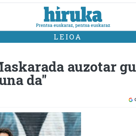
LEIOA
Maskarada auzotar gu
una da"