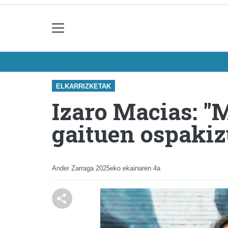
ELKARRIZKETAK
Izaro Macias: "
gaituen ospakiz
Ander Zarraga
2025eko ekainaren 4a