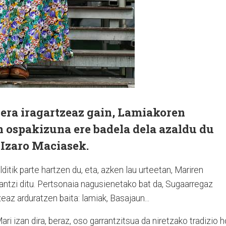
era iragartzeaz gain, Lamiakoren
n ospakizuna ere badela dela azaldu du
Izaro Maciasek.
tik parte hartzen du, eta, azken lau urteetan, Mariren
antzi ditu. Pertsonaia nagusienetako bat da, Sugaarregaz
eaz arduratzen baita: lamiak, Basajaun...
ri izan dira, beraz, oso garrantzitsua da niretzako tradizio h