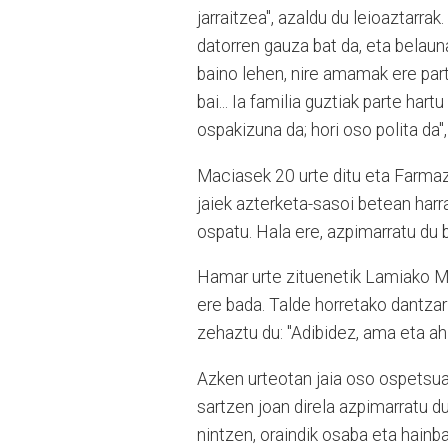
jarraitzea", azaldu du leioaztarra
datorren gauza bat da, eta belaun
baino lehen, nire amamak ere part
bai... Ia familia guztiak parte ha
ospakizuna da; hori oso polita da",
Maciasek 20 urte ditu eta Farma
jaiek azterketa-sasoi betean harr
ospatu. Hala ere, azpimarratu du 
Hamar urte zituenetik Lamiako M
ere bada. Talde horretako dantzar
zehaztu du: "Adibidez, ama eta ah
Azken urteotan jaia oso ospetsua 
sartzen joan direla azpimarratu d
nintzen, oraindik osaba eta hainb