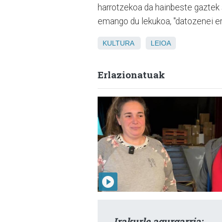
harrotzekoa da hainbeste gaztek sa
emango du lekukoa, "datozenei er
KULTURA
LEIOA
Erlazionatuak
Irakurle agurgarria: