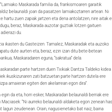
k. "Lamiako Maskarada familia da, frankismoaren garaitik
aldiz belaunaldi joan da pasatzen lamiakoztarren artean. Ni
e hartu zuen zapiak jartzen eta dena antolatzen, nire aitak e
rtu dugu, beraz, Maskarada auzotar guztiak lotzen gaituen
 adierazi du.
zia ikasten du Gasteizen. Tamalez, Maskaradak eta auzoko
apatu dute aurten eta, beraz, ezin izan ditu bete-betean
barikua, Maskaradaren eguna, "sakratua" dela.
askaradan parte hartzen duen Txikiak Dantza Taldeko kidea
iek ikuskizunaren zati batzuetan parte hartzen dutela ere
izpa amaieran egiten den akelarrean egon dira".
egin da eta, horri esker, Maskaradan belaunaldi berriak ere
u Maciasek: "Ni aurreko belaunaldi aldaketa egon zenean has
at lagun zeudenean. Orain, nagusienetako bat naiz, baina