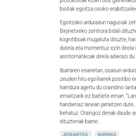
protokoloak ezarri dira; gainerakoa
bisitak egoitza osoko erabiltzail
Egoitzako arduradun nagusiak zeh
Birjinetxeko zentrora bidali ditu
kognitiboak mugatuta dituzte, hara
dutela eta momentuz ezin direla ir
asintomatikoak direla adierazi du
Ibarraren esanetan, osasun-ardura
zeuden hiru egoiliarrek positibo e
harridura agertu du oraindino lan
emaitzarik ez baitiete eman. "Lan
handienaz lanean jarraitzen dute,
behatuz. Oraingoz denak daude a
dituztenak barne.
JENDARTEA
BARRIKA