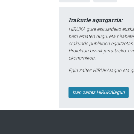
Irakurle agurgarria:
HIRUKA gure eskualdeko euskar
berri ematen dugu, eta hilabet
erakunde publikoen egoitzetan.
Proiektua bizirik jarraitzeko, 
ekonomikoa.
Egin zaitez HIRUKAlagun eta g
Izan zaitez HIRUKAlagun