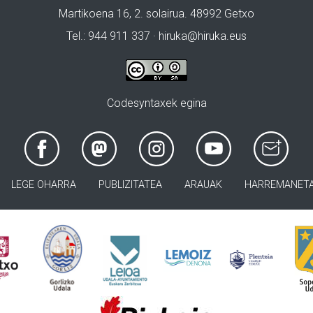
Martikoena 16, 2. solairua. 48992 Getxo
Tel.: 944 911 337 · hiruka@hiruka.eus
Codesyntaxek egina
LEGE OHARRA
PUBLIZITATEA
ARAUAK
HARREMANET