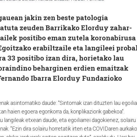
auean jakin zen beste patologia
ratuta zeuden Barrikako Elorduy zahar-
zailek positibo eman zutela koronabirusa
goitzako erabiltzaile eta langileei proba
ra 33 positibo izan dira, horietako lau
 oraindino beharginen erdien emaitzak
 Fernando Ibarra Elorduy Fundazioko
enak asintomatiko daude: "Sintomak izan dituzten lau egoilia
etan haien egoera egonkorra da, konplikaziorik gabekoa".
 langileak etxean daude, eta egoiliarrei dagokienez, solairu
nak. "Ezin dira solairu horretatik irten eta COVIDaren aurkak