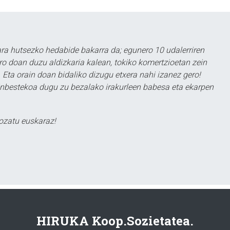
a hutsezko hedabide bakarra da; egunero 10 udalerriren
ero doan duzu aldizkaria kalean, tokiko komertzioetan zein
 Eta orain doan bidaliko dizugu etxera nahi izanez gero!
ezinbestekoa dugu zu bezalako irakurleen babesa eta ekarpen
ozatu euskaraz!
HIRUKA Koop.Sozietatea.