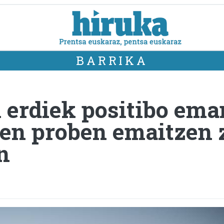
BARRIKA
n erdiek positibo em
ren proben emaitzen 
n