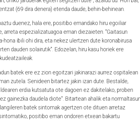
n, ohiko jarduerak egiten segitzen dute", azaldu du. Hori bai,
eentzat (69 dira denera) etenda daude, behin-behinean.
aztu duenez, hala ere, positibo emandako hiru egoiliar
zte, arreta espezializatuagoa eman diezaieten. "Gaitasun
-hona ibili ohi dira, eta nekez ulertzen dute koronabirusa
ten dauden solairutik". Edozelan, hiru kasu horiek ere
 kudeatzaileak.
dun batek ere ez zion egoitzari jakinarazi aurrez ospitalean
man zutela. Senideen bitartez jakin izan dute. Bestalde,
taldearen erdia kutsatuta ote dagoen ez dakitelako, proben
ez gainezka daudela diote". Bitartean ahalik eta normaltasun
 langileren batek sintomak agertzen ote dituen arretaz
sintomatiko, positibo eman ondoren etxean bakartu