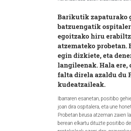
Barikutik zapaturako g
batzuengatik ospitale
egoitzako hiru erabilt
atzemateko probetan. E
egin dizkiete, eta dene
langileenak. Hala ere,
falta direla azaldu du
kudeatzaileak.
Ibarraren esanetan, positibo gehi
joan dira ospitalera, eta une hon
Probetan birusa atzeman zaien lau
berean elkartu dituzte positibo de