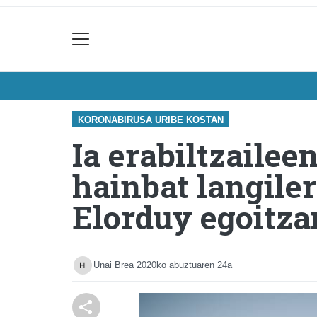
KORONABIRUSA URIBE KOSTAN
Ia erabiltzailee
hainbat langile
Elorduy egoitza
Unai Brea
2020ko abuztuaren 24a