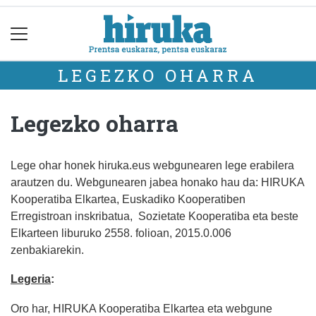
LEGEZKO OHARRA
Legezko oharra
Lege ohar honek hiruka.eus webgunearen lege erabilera
arautzen du. Webgunearen jabea honako hau da: HIRUKA
Kooperatiba Elkartea, Euskadiko Kooperatiben
Erregistroan inskribatua, Sozietate Kooperatiba eta beste
Elkarteen liburuko 2558. folioan, 2015.0.006
zenbakiarekin.
Legeria
:
Oro har, HIRUKA Kooperatiba Elkartea eta webgune