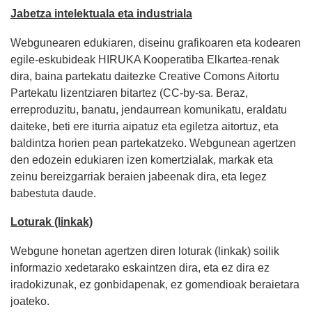
Jabetza intelektuala eta industriala
Webgunearen edukiaren, diseinu grafikoaren eta kodearen
egile-eskubideak HIRUKA Kooperatiba Elkartea-renak
dira, baina partekatu daitezke Creative Comons Aitortu
Partekatu lizentziaren bitartez (CC-by-sa. Beraz,
erreproduzitu, banatu, jendaurrean komunikatu, eraldatu
daiteke, beti ere iturria aipatuz eta egiletza aitortuz, eta
baldintza horien pean partekatzeko. Webgunean agertzen
den edozein edukiaren izen komertzialak, markak eta
zeinu bereizgarriak beraien jabeenak dira, eta legez
babestuta daude.
Loturak (linkak)
Webgune honetan agertzen diren loturak (linkak) soilik
informazio xedetarako eskaintzen dira, eta ez dira ez
iradokizunak, ez gonbidapenak, ez gomendioak beraietara
joateko.