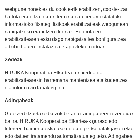
Webgune honek ez du cookie-rik erabiltzen, cookie-tzat
hartuta erabiltzailearen terminalean bertan ostatatuko
informazioko fitxategi fisikoak erabiltzaileak webgunean
nabigatzeko erabiltzen direnak. Edonola ere,
erabiltzailearen esku dago nabigatzailea konfiguratzea
artxibo hauen instalazioa eragozteko moduan.
Xedeak
HIRUKA Kooperatiba Elkartea-ren xedea da
erabiltzailearekin harremana mantentzea eta kudeatzea
eta informazio lanak egitea.
Adingabeak
Gure zerbitzuetako batzuk berariaz adingabeei zuzenduak
balira, HIRUKA Kooperatiba Elkartea-k guraso edo
tutoreen baimena eskatuko du datu pertsonalak jasotzeko
edo datuen tratamendu automatizatua egiteko. Adingabea