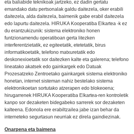
eta baliabide teknikoak jartzeko, ez dadin gertatu
emandako datu pertsonalak galdu daitezela, oker erabili
daitezela, alda daitezela, baimenik gabe erabil daitezela
edo lapurtu daitezela. HIRUKA Kooperatiba Elkartea -k ez
du erantzukizunik: sistema elektroniko honen
funtzionamendu operatiboan gerta litezken
interferentzietatik, ez egiteetatik, etetetatik, birus
informatikoetatik, telefono matxuretatik edo
deskonexioetatik sor daitezken kalte eta galerena; telefono
lineatako akatsek edo gainkargek edo Datuak
Prozesatzeko Zentroetako gainkargek sistema elektroniko
honetan, internet sisteman nahiz bestelako sistema
elektronikoetan sortutako atzerapen edo blokeoena;
hirugarrenek HIRUKA Kooperatiba Elkartea-ren kontroletik
kanpo sor dezaketen bidegabeko sarrerek sor dezaketen
kalteena. Edonola ere erabiltzailea jabe izan behar da
interneteko segurtasun neurriak ez direla gaindiezinak.
Onarpena eta baimena