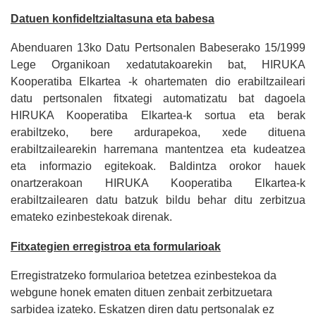
Datuen konfideltzialtasuna eta babesa
Abenduaren 13ko Datu Pertsonalen Babeserako 15/1999
Lege Organikoan xedatutakoarekin bat, HIRUKA
Kooperatiba Elkartea -k ohartematen dio erabiltzaileari
datu pertsonalen fitxategi automatizatu bat dagoela
HIRUKA Kooperatiba Elkartea-k sortua eta berak
erabiltzeko, bere ardurapekoa, xede dituena
erabiltzailearekin harremana mantentzea eta kudeatzea
eta informazio egitekoak. Baldintza orokor hauek
onartzerakoan HIRUKA Kooperatiba Elkartea-k
erabiltzailearen datu batzuk bildu behar ditu zerbitzua
emateko ezinbestekoak direnak.
Fitxategien erregistroa eta formularioak
Erregistratzeko formularioa betetzea ezinbestekoa da
webgune honek ematen dituen zenbait zerbitzuetara
sarbidea izateko. Eskatzen diren datu pertsonalak ez