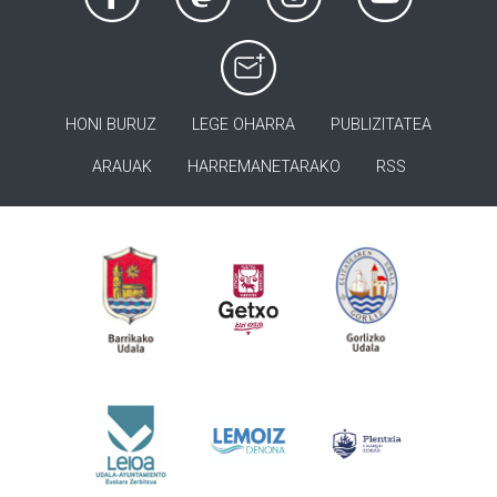
HONI BURUZ
LEGE OHARRA
PUBLIZITATEA
ARAUAK
HARREMANETARAKO
RSS