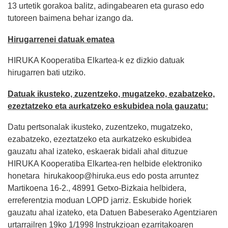
13 urtetik gorakoa balitz, adingabearen eta guraso edo
tutoreen baimena behar izango da.
Hirugarrenei datuak ematea
HIRUKA Kooperatiba Elkartea-k ez dizkio datuak
hirugarren bati utziko.
Datuak ikusteko, zuzentzeko, mugatzeko, ezabatzeko,
ezeztatzeko eta aurkatzeko eskubidea nola gauzatu:
Datu pertsonalak ikusteko, zuzentzeko, mugatzeko,
ezabatzeko, ezeztatzeko eta aurkatzeko eskubidea
gauzatu ahal izateko, eskaerak bidali ahal dituzue
HIRUKA Kooperatiba Elkartea-ren helbide elektroniko
honetara hirukakoop@hiruka.eus edo posta arruntez
Martikoena 16-2., 48991 Getxo-Bizkaia helbidera,
erreferentzia moduan LOPD jarriz. Eskubide horiek
gauzatu ahal izateko, eta Datuen Babeserako Agentziaren
urtarrailren 19ko 1/1998 Instrukzioan ezarritakoaren