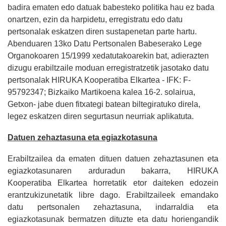
badira ematen edo datuak babesteko politika hau ez bada
onartzen, ezin da harpidetu, erregistratu edo datu
pertsonalak eskatzen diren sustapenetan parte hartu.
Abenduaren 13ko Datu Pertsonalen Babeserako Lege
Organokoaren 15/1999 xedatutakoarekin bat, adierazten
dizugu erabiltzaile moduan erregistratzetik jasotako datu
pertsonalak HIRUKA Kooperatiba Elkartea - IFK: F-
95792347; Bizkaiko Martikoena kalea 16-2. solairua,
Getxon- jabe duen fitxategi batean biltegiratuko direla,
legez eskatzen diren segurtasun neurriak aplikatuta.
Datuen zehaztasuna eta egiazkotasuna
Erabiltzailea da ematen dituen datuen zehaztasunen eta
egiazkotasunaren arduradun bakarra, HIRUKA
Kooperatiba Elkartea horretatik etor daiteken edozein
erantzukizunetatik libre dago. Erabiltzaileek emandako
datu pertsonalen zehaztasuna, indarraldia eta
egiazkotasunak bermatzen dituzte eta datu horiengandik