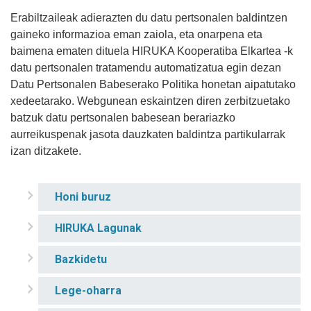
Erabiltzaileak adierazten du datu pertsonalen baldintzen
gaineko informazioa eman zaiola, eta onarpena eta
baimena ematen dituela HIRUKA Kooperatiba Elkartea -k
datu pertsonalen tratamendu automatizatua egin dezan
Datu Pertsonalen Babeserako Politika honetan aipatutako
xedeetarako. Webgunean eskaintzen diren zerbitzuetako
batzuk datu pertsonalen babesean berariazko
aurreikuspenak jasota dauzkaten baldintza partikularrak
izan ditzakete.
Honi buruz
HIRUKA Lagunak
Bazkidetu
Lege-oharra