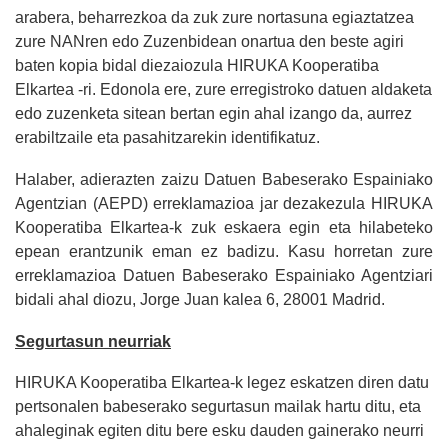
arabera, beharrezkoa da zuk zure nortasuna egiaztatzea
zure NANren edo Zuzenbidean onartua den beste agiri
baten kopia bidal diezaiozula HIRUKA Kooperatiba
Elkartea -ri. Edonola ere, zure erregistroko datuen aldaketa
edo zuzenketa sitean bertan egin ahal izango da, aurrez
erabiltzaile eta pasahitzarekin identifikatuz.
Halaber, adierazten zaizu Datuen Babeserako Espainiako
Agentzian (AEPD) erreklamazioa jar dezakezula HIRUKA
Kooperatiba Elkartea-k zuk eskaera egin eta hilabeteko
epean erantzunik eman ez badizu. Kasu horretan zure
erreklamazioa Datuen Babeserako Espainiako Agentziari
bidali ahal diozu, Jorge Juan kalea 6, 28001 Madrid.
Segurtasun neurriak
HIRUKA Kooperatiba Elkartea-k legez eskatzen diren datu
pertsonalen babeserako segurtasun mailak hartu ditu, eta
ahaleginak egiten ditu bere esku dauden gainerako neurri