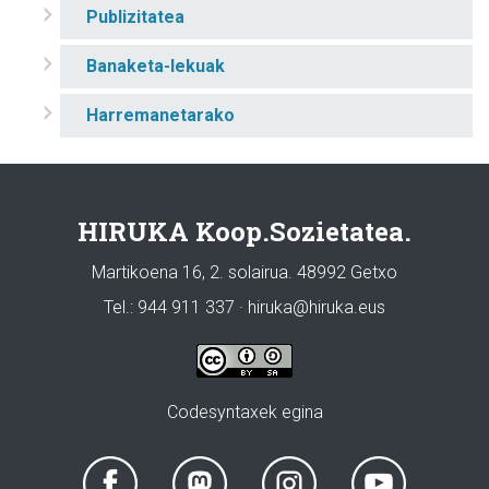
Publizitatea
Banaketa-lekuak
Harremanetarako
HIRUKA Koop.Sozietatea.
Martikoena 16, 2. solairua. 48992 Getxo
Tel.: 944 911 337 · hiruka@hiruka.eus
Codesyntaxek egina