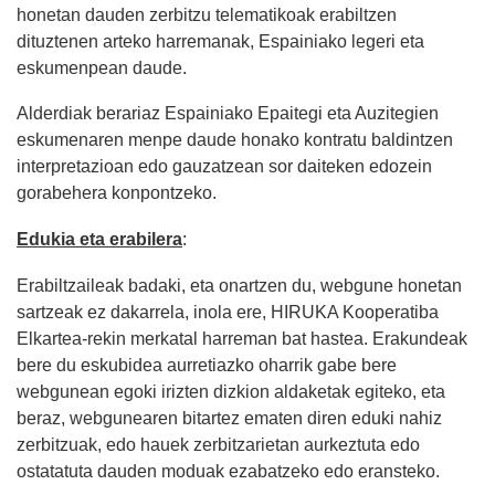
honetan dauden zerbitzu telematikoak erabiltzen
dituztenen arteko harremanak, Espainiako legeri eta
eskumenpean daude.
Alderdiak berariaz Espainiako Epaitegi eta Auzitegien
eskumenaren menpe daude honako kontratu baldintzen
interpretazioan edo gauzatzean sor daiteken edozein
gorabehera konpontzeko.
Edukia eta erabilera
:
Erabiltzaileak badaki, eta onartzen du, webgune honetan
sartzeak ez dakarrela, inola ere, HIRUKA Kooperatiba
Elkartea-rekin merkatal harreman bat hastea. Erakundeak
bere du eskubidea aurretiazko oharrik gabe bere
webgunean egoki irizten dizkion aldaketak egiteko, eta
beraz, webgunearen bitartez ematen diren eduki nahiz
zerbitzuak, edo hauek zerbitzarietan aurkeztuta edo
ostatatuta dauden moduak ezabatzeko edo eransteko.