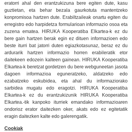
eratorri ahal den erantzukizuna bere egiten dute, kasu
guztietan, eta behar bezala gaurkotuta mantentzeko
konpromisoa hartzen dute. Erabiltzaileak onartu egiten du
erregistro edo harpidetza formularioan informazio osoa eta
zuzena ematea. HIRUKA Kooperatiba Elkartea-k ez du
bere gain hartzen berak egin ez dituen informazioen edo
beste iturri bat jatorri duten egiazkotasunaz, beraz ez du
ardurarik hartzen informazio horren erabileratik etor
daitekeen edozein kalteen gainean. HIRUKA Kooperatiba
Elkartea-k beretzat gordetzen du bere webguneetan jasota
dagoen informazioa eguneratzeko, aldatzeko edo
ezabatzeko eskubidea, eta ahal du informaziorako
sarbidea mugatu edo eragotzi. HIRUKA Kooperatiba
Elkartea-k ez du erantzukizunik HIRUKA Kooperatiba
Elkartea.-tik kanpoko iturriek emandako informazioaren
ondorioz erator daitezken oker, akats edo ez egitetatik
eragin daitezken kalte edo galerengatik.
Cookiak