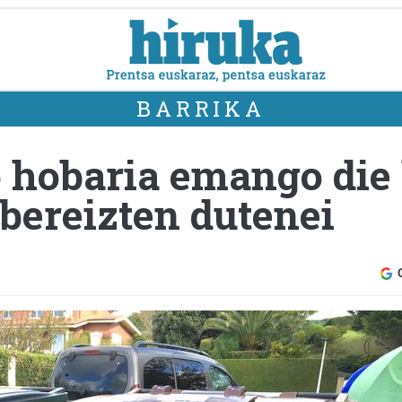
BARRIKA
o hobaria emango die
bereizten dutenei