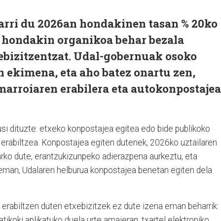
arri du 2026an hondakinen tasan % 20ko
a hondakin organikoa behar bezala
ebizitzentzat. Udal-gobernuak osoko
 ekimena, eta aho batez onartu zen,
marroiaren erabilera eta autokonpostajea
usi dituzte: etxeko konpostajea egitea edo bide publikoko
erabiltzea. Konpostajea egiten dutenek, 2026ko uztailaren
ko dute, erantzukizunpeko adierazpena aurkeztu, eta
eman, Udalaren helburua konpostajea benetan egiten dela
an erabiltzen duten etxebizitzek ez dute izena eman beharrik:
ikoki aplikatuko duela urte amaieran, txartel elektroniko