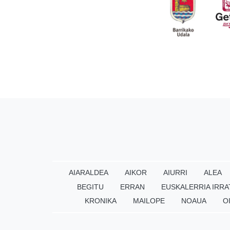
AIARALDEA
AIKOR
AIURRI
ALEA
BEGITU
ERRAN
EUSKALERRIA IRRA
KRONIKA
MAILOPE
NOAUA
O