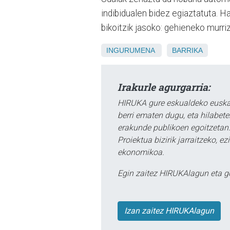
indibidualen bidez egiaztatuta. Ha
bikoitzik jasoko: gehieneko murri
INGURUMENA
BARRIKA
Irakurle agurgarria:
HIRUKA gure eskualdeko euskar
berri ematen dugu, eta hilabet
erakunde publikoen egoitzetan.
Proiektua bizirik jarraitzeko, 
ekonomikoa.
Egin zaitez HIRUKAlagun eta g
Izan zaitez HIRUKAlagun