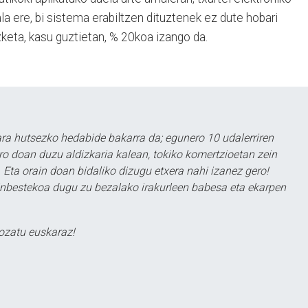
la ere, bi sistema erabiltzen dituztenek ez dute hobari
zketa, kasu guztietan, % 20koa izango da.
a hutsezko hedabide bakarra da; egunero 10 udalerriren
ero doan duzu aldizkaria kalean, tokiko komertzioetan zein
 Eta orain doan bidaliko dizugu etxera nahi izanez gero!
ezinbestekoa dugu zu bezalako irakurleen babesa eta ekarpen
ozatu euskaraz!