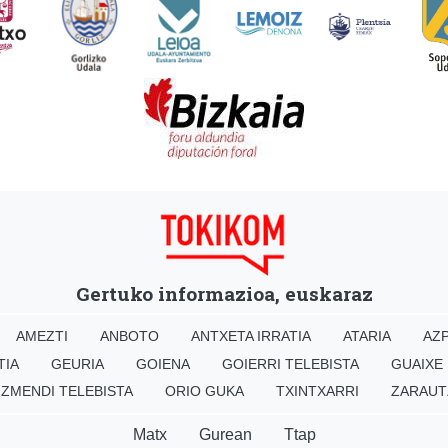
Gertuko informazioa, euskaraz
AMEZTI
ANBOTO
ANTXETA IRRATIA
ATARIA
AZP
TIA
GEURIA
GOIENA
GOIERRI TELEBISTA
GUAIXE
IZMENDI TELEBISTA
ORIO GUKA
TXINTXARRI
ZARAUT
Matx
Gurean
Ttap