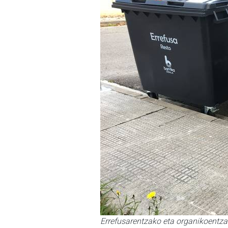
Errefusarentzako eta organikoent