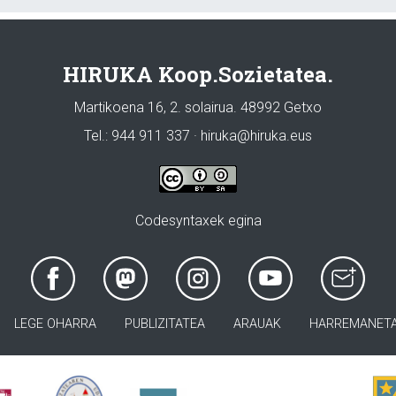
HIRUKA Koop.Sozietatea.
Martikoena 16, 2. solairua. 48992 Getxo
Tel.: 944 911 337 · hiruka@hiruka.eus
Codesyntaxek egina
LEGE OHARRA
PUBLIZITATEA
ARAUAK
HARREMANET