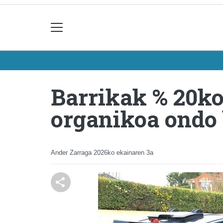
Barrikak % 20k
organikoa ondo 
Ander Zarraga
2026ko ekainaren 3a