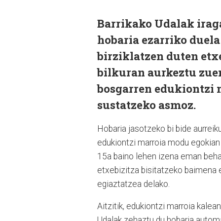
Barrikako Udalak irag
hobaria ezarriko duel
birziklatzen duten etx
bilkuran aurkeztu zuen
bosgarren edukiontzi 
sustatzeko asmoz.
Hobaria jasotzeko bi bide aurreik
edukiontzi marroia modu egokian 
15a baino lehen izena eman behar
etxebizitza bisitatzeko baimena 
egiaztatzea delako.
Aitzitik, edukiontzi marroia kale
Udalak zehaztu du hobaria automat