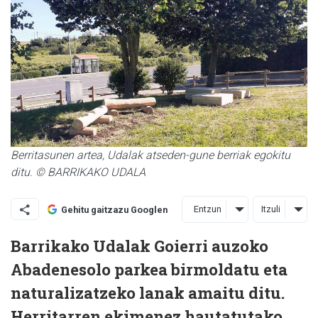
Berritasunen artea, Udalak atseden-gune berriak egokitu
ditu. © BARRIKAKO UDALA
Entzun
Itzuli
Gehitu gaitzazu Googlen
Barrikako Udalak Goierri auzoko
Abadenesolo parkea birmoldatu eta
naturalizatzeko lanak amaitu ditu.
Herritarren ekimenez hautatutako