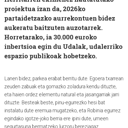
proiektua izan da, 2026ko
partaidetzazko aurrekontuen bidez
aukeratu baitzuten auzotarrek.
Horretarako, ia 30.000 euroko
inbertsioa egin du Udalak, udalerriko
espazio publikoak hobetzeko.
Lanen bidez, parkea erabat berritu dute. Egoera txarrean
zeuden zabuak eta gomazko zoladura kendu dituzte,
eta haien ordez elementu natural eta jasangarriak jarri
dituzte. Besteak beste, pinu-egurrezko hesi bat
instalatu dute eremua mugatzeko, eta Robinia egurrez
egindako igotze-joko berria ere ipini dute, umeen
segurtasuna bermatzeko lurzoru bereziagaz.