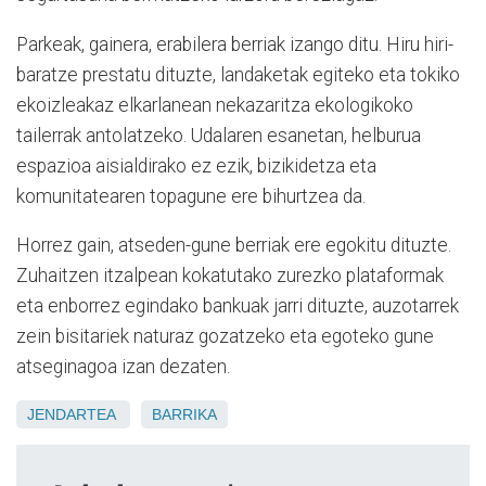
Parkeak, gainera, erabilera berriak izango ditu. Hiru hiri-
baratze prestatu dituzte, landaketak egiteko eta tokiko
ekoizleakaz elkarlanean nekazaritza ekologikoko
tailerrak antolatzeko. Udalaren esanetan, helburua
espazioa aisialdirako ez ezik, bizikidetza eta
komunitatearen topagune ere bihurtzea da.
Horrez gain, atseden-gune berriak ere egokitu dituzte.
Zuhaitzen itzalpean kokatutako zurezko plataformak
eta enborrez egindako bankuak jarri dituzte, auzotarrek
zein bisitariek naturaz gozatzeko eta egoteko gune
atseginagoa izan dezaten.
JENDARTEA
BARRIKA