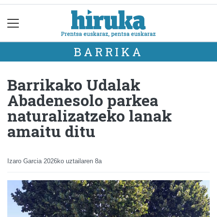
BARRIKA
Barrikako Udalak
Abadenesolo parkea
naturalizatzeko lanak
amaitu ditu
Izaro Garcia
2026ko uztailaren 8a