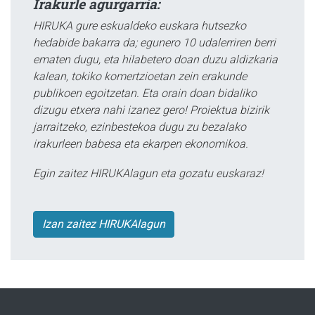
Irakurle agurgarria:
HIRUKA gure eskualdeko euskara hutsezko
hedabide bakarra da; egunero 10 udalerriren berri
ematen dugu, eta hilabetero doan duzu aldizkaria
kalean, tokiko komertzioetan zein erakunde
publikoen egoitzetan. Eta orain doan bidaliko
dizugu etxera nahi izanez gero! Proiektua bizirik
jarraitzeko, ezinbestekoa dugu zu bezalako
irakurleen babesa eta ekarpen ekonomikoa.
Egin zaitez HIRUKAlagun eta gozatu euskaraz!
Izan zaitez HIRUKAlagun