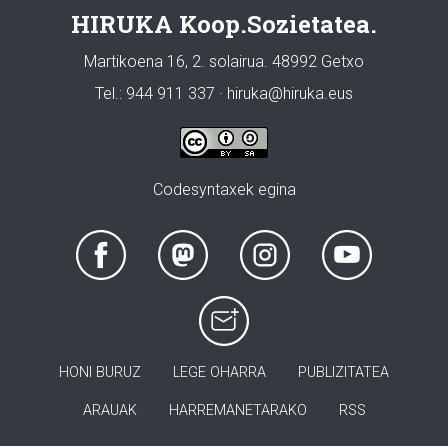
HIRUKA Koop.Sozietatea.
Martikoena 16, 2. solairua. 48992 Getxo
Tel.: 944 911 337 · hiruka@hiruka.eus
Codesyntaxek egina
HONI BURUZ
LEGE OHARRA
PUBLIZITATEA
ARAUAK
HARREMANETARAKO
RSS