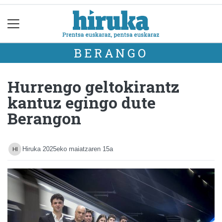
BERANGO
Hurrengo geltokirantz
kantuz egingo dute
Berangon
Hiruka
2025eko maiatzaren 15a