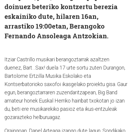
doinuez beteriko kontzertu berezia
eskainiko dute, hilaren 16an,
arrastiko 19:00etan, Berangoko
Fernando Ansoleaga Antzokian.
Itziar Castrillo musikari berangoztarrak azaltzen
duenez, Bart…Sax! duela 17 urte sortu zuten Durangon,
Bartolome Ertzilla Musika Eskolako eta
Kontserbatorioko saxofoi ikasgelako proiektu gisa. Gaur
egun, berangoztarraren zuzendaritzapean, Big Band
amateur honek Euskal Herriko hainbat txokotan jo izan
du, beti ere musikarekiko pasioz eta ikus-entzuleak
gozarazteko helburuagaz.
Oraingoan, Danel Arteaga izango dute lagun. Sondikako