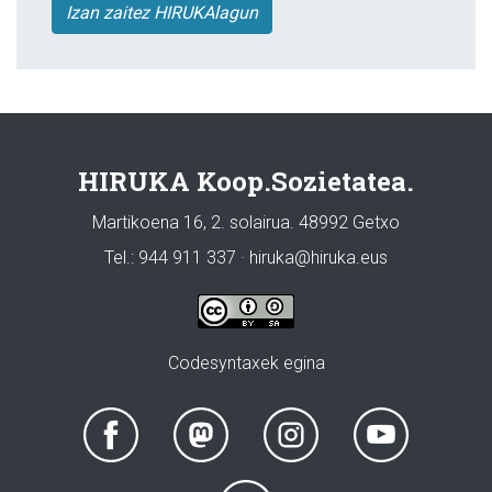
Izan zaitez HIRUKAlagun
HIRUKA Koop.Sozietatea.
Martikoena 16, 2. solairua. 48992 Getxo
Tel.: 944 911 337 · hiruka@hiruka.eus
Codesyntaxek egina