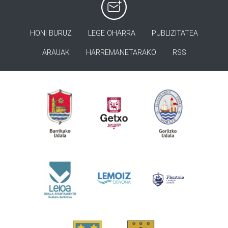
HONI BURUZ
LEGE OHARRA
PUBLIZITATEA
ARAUAK
HARREMANETARAKO
RSS