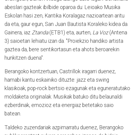
abeslari gazteak ibilbide oparoa du: Leioako Musika
Eskolan hasi zen, Kantika Koralagaz nazioartean aritu
da eta, gaur egun, San Juan Bautista Koraleko kidea da.
Gainera, iaz
Ztanda
(ETB1) eta, aurten,
La Voz
(Antena
3) saioetan lehiatu izan da. "Proiekzio handiko artista
gaztea da, bere sentikortasun eta ahots beroarekin
hunkitzen duena".
Berangoko kontzertuan, Castrillok iragarri duenez,
hamabi kantu eskainiko dituzte: jazz eta swing
klasikoak, pop-rock bertsio ezagunak eta eguneratutako
moldaketa originalak. Musikak batuko ditu belaunaldi
ezberdinak, emozioz eta energiaz betetako saio
batean.
Taldeko zuzendariak azpimarratu duenez, Berangoko