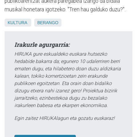
publikoarentzat aukera paregabea izango da bidaia
musikal honetara igotzeko. "Tren hau galduko duzu?".
KULTURA
BERANGO
Irakurle agurgarria:
HIRUKA gure eskualdeko euskara hutsezko
hedabide bakarra da; egunero 10 udalerriren berri
ematen dugu, eta hilabetero doan duzu aldizkaria
kalean, tokiko komertzioetan zein erakunde
publikoen egoitzetan. Eta orain doan bidaliko
dizugu etxera nahi izanez gero! Proiektua bizirik
jarraitzeko, ezinbestekoa dugu zu bezalako
irakurleen babesa eta ekarpen ekonomikoa.
Egin zaitez HIRUKAlagun eta gozatu euskaraz!