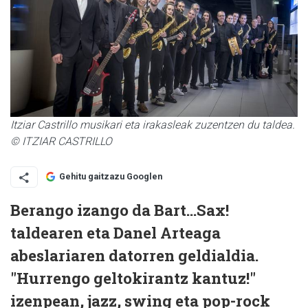
Itziar Castrillo musikari eta irakasleak zuzentzen du taldea.
© ITZIAR CASTRILLO
Gehitu gaitzazu Googlen
Berango izango da Bart…Sax!
taldearen eta Danel Arteaga
abeslariaren datorren geldialdia.
"Hurrengo geltokirantz kantuz!"
izenpean, jazz, swing eta pop-rock