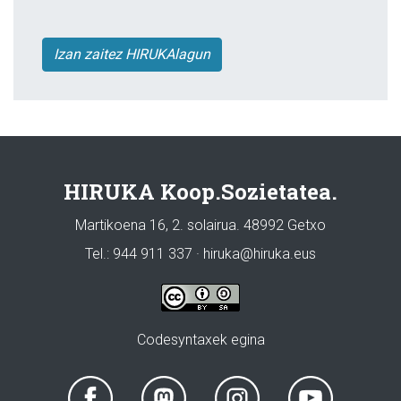
Izan zaitez HIRUKAlagun
HIRUKA Koop.Sozietatea.
Martikoena 16, 2. solairua. 48992 Getxo
Tel.: 944 911 337 · hiruka@hiruka.eus
Codesyntaxek egina