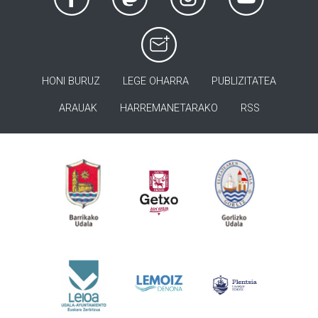
HONI BURUZ
LEGE OHARRA
PUBLIZITATEA
ARAUAK
HARREMANETARAKO
RSS