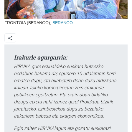
FRONTOIA (BERANGO),
BERANGO
Irakurle agurgarria:
HIRUKA gure eskualdeko euskara hutsezko
hedabide bakarra da; egunero 10 udalerriren berri
ematen dugu, eta hilabetero doan duzu aldizkaria
kalean, tokiko komertzioetan zein erakunde
publikoen egoitzetan. Eta orain doan bidaliko
dizugu etxera nahi izanez gero! Proiektua bizirik
jarraitzeko, ezinbestekoa dugu zu bezalako
irakurleen babesa eta ekarpen ekonomikoa.
Egin zaitez HIRUKAlagun eta gozatu euskaraz!