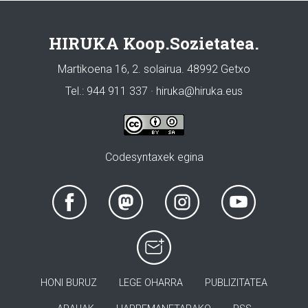
HIRUKA Koop.Sozietatea.
Martikoena 16, 2. solairua. 48992 Getxo
Tel.: 944 911 337 · hiruka@hiruka.eus
Codesyntaxek egina
HONI BURUZ
LEGE OHARRA
PUBLIZITATEA