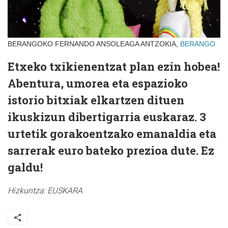
BERANGOKO FERNANDO ANSOLEAGA ANTZOKIA,
BERANGO
Etxeko txikienentzat plan ezin hobea!
Abentura, umorea eta espazioko
istorio bitxiak elkartzen dituen
ikuskizun dibertigarria euskaraz. 3
urtetik gorakoentzako emanaldia eta
sarrerak euro bateko prezioa dute. Ez
galdu!
Hizkuntza:
EUSKARA