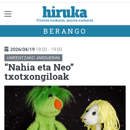
BERANGO
2026/04/19
18:00 - 19:00
UMEENTZAKO JARDUERAK
“Nahia eta Neo”
txotxongiloak