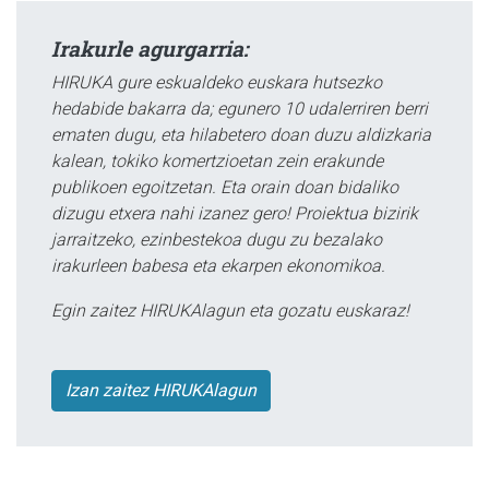
Irakurle agurgarria:
HIRUKA gure eskualdeko euskara hutsezko
hedabide bakarra da; egunero 10 udalerriren berri
ematen dugu, eta hilabetero doan duzu aldizkaria
kalean, tokiko komertzioetan zein erakunde
publikoen egoitzetan. Eta orain doan bidaliko
dizugu etxera nahi izanez gero! Proiektua bizirik
jarraitzeko, ezinbestekoa dugu zu bezalako
irakurleen babesa eta ekarpen ekonomikoa.
Egin zaitez HIRUKAlagun eta gozatu euskaraz!
Izan zaitez HIRUKAlagun