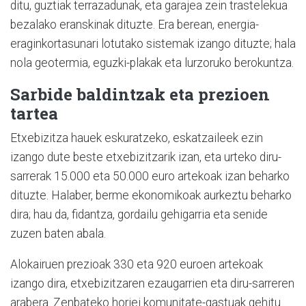
ditu, guztiak terrazadunak, eta garajea zein trastelekua
bezalako eranskinak dituzte. Era berean, energia-
eraginkortasunari lotutako sistemak izango dituzte; hala
nola geotermia, eguzki-plakak eta lurzoruko berokuntza.
Sarbide baldintzak eta prezioen
tartea
Etxebizitza hauek eskuratzeko, eskatzaileek ezin
izango dute beste etxebizitzarik izan, eta urteko diru-
sarrerak 15.000 eta 50.000 euro artekoak izan beharko
dituzte. Halaber, berme ekonomikoak aurkeztu beharko
dira; hau da, fidantza, gordailu gehigarria eta senide
zuzen baten abala.
Alokairuen prezioak 330 eta 920 euroen artekoak
izango dira, etxebizitzaren ezaugarrien eta diru-sarreren
arabera. Zenbateko horiei komunitate-gastuak gehitu