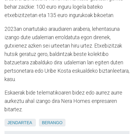
behar zaizkie: 100 euro inguru logela bateko
etxebizitzetan eta 135 euro ingurukoak bikoetan.
2023an onartutako araudiaren arabera, lehentasuna
izango dute udalerrian erroldatuta egon direnek,
gutxienez azken sei urteetan hiru urtez. Etxebizitzak
hutsik geratuz gero, baldintzak beste kolektibo
batzuetara zabalduko dira: udalerrian lan egiten duten
pertsonetara edo Uribe Kosta eskualdeko biztanleetara,
kasu.
Eskaerak bide telematikoaren bidez edo aurrez aurre
aurkeztu ahal izango dira Nera Homes enpresaren
bitartez.
JENDARTEA
BERANGO