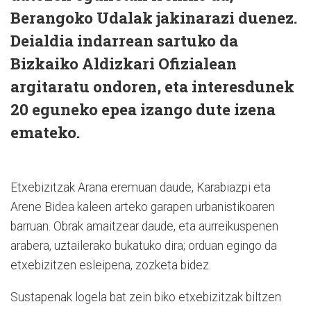
Berangoko Udalak jakinarazi duenez.
Deialdia indarrean sartuko da
Bizkaiko Aldizkari Ofizialean
argitaratu ondoren, eta interesdunek
20 eguneko epea izango dute izena
emateko.
Etxebizitzak Arana eremuan daude, Karabiazpi eta
Arene Bidea kaleen arteko garapen urbanistikoaren
barruan. Obrak amaitzear daude, eta aurreikuspenen
arabera, uztailerako bukatuko dira; orduan egingo da
etxebizitzen esleipena, zozketa bidez.
Sustapenak logela bat zein biko etxebizitzak biltzen