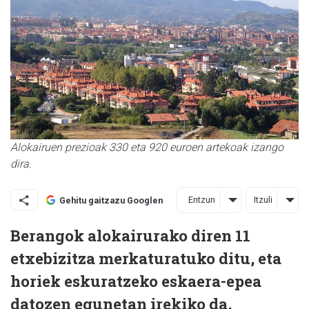
Alokairuen prezioak 330 eta 920 euroen artekoak izango
dira.
Entzun
Itzuli
Gehitu gaitzazu Googlen
Berangok alokairurako diren 11
etxebizitza merkaturatuko ditu, eta
horiek eskuratzeko eskaera-epea
datozen egunetan irekiko da,