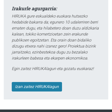
Irakurle agurgarria:
HIRUKA gure eskualdeko euskara hutsezko
hedabide bakarra da; egunero 10 udalerriren berri
ematen dugu, eta hilabetero doan duzu aldizkaria
kalean, tokiko komertzioetan zein erakunde
publikoen egoitzetan. Eta orain doan bidaliko
dizugu etxera nahi izanez gero! Proiektua bizirik
jarraitzeko, ezinbestekoa dugu zu bezalako
irakurleen babesa eta ekarpen ekonomikoa.
Egin zaitez HIRUKAlagun eta gozatu euskaraz!
Izan zaitez HIRUKAlagun