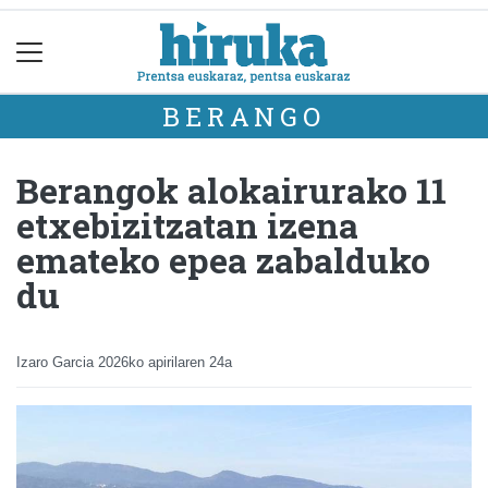
BERANGO
Berangok alokairurako 11
etxebizitzatan izena
emateko epea zabalduko
du
Izaro Garcia
2026ko apirilaren 24a