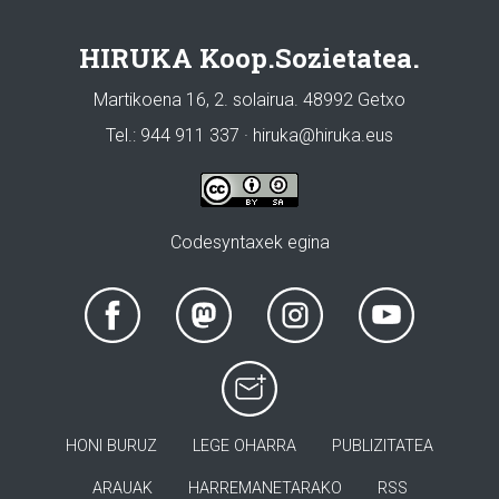
HIRUKA Koop.Sozietatea.
Martikoena 16, 2. solairua. 48992 Getxo
Tel.: 944 911 337 · hiruka@hiruka.eus
Codesyntaxek egina
HONI BURUZ
LEGE OHARRA
PUBLIZITATEA
ARAUAK
HARREMANETARAKO
RSS