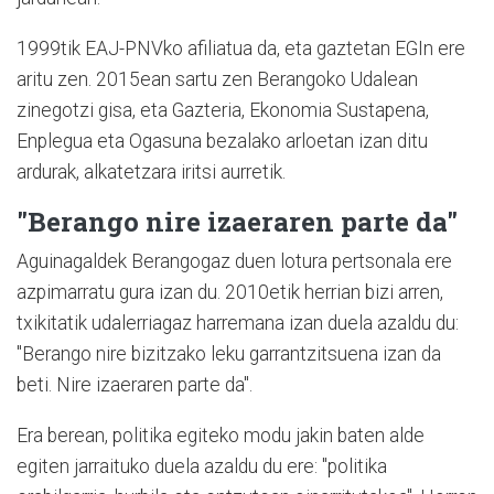
1999tik EAJ-PNVko afiliatua da, eta gaztetan EGIn ere
aritu zen. 2015ean sartu zen Berangoko Udalean
zinegotzi gisa, eta Gazteria, Ekonomia Sustapena,
Enplegua eta Ogasuna bezalako arloetan izan ditu
ardurak, alkatetzara iritsi aurretik.
"Berango nire izaeraren parte da"
Aguinagaldek Berangogaz duen lotura pertsonala ere
azpimarratu gura izan du. 2010etik herrian bizi arren,
txikitatik udalerriagaz harremana izan duela azaldu du:
"Berango nire bizitzako leku garrantzitsuena izan da
beti. Nire izaeraren parte da".
Era berean, politika egiteko modu jakin baten alde
egiten jarraituko duela azaldu du ere: "politika