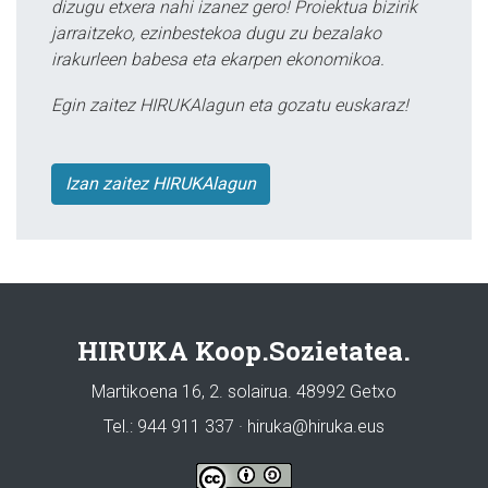
dizugu etxera nahi izanez gero! Proiektua bizirik
jarraitzeko, ezinbestekoa dugu zu bezalako
irakurleen babesa eta ekarpen ekonomikoa.
Egin zaitez HIRUKAlagun eta gozatu euskaraz!
Izan zaitez HIRUKAlagun
HIRUKA Koop.Sozietatea.
Martikoena 16, 2. solairua. 48992 Getxo
Tel.: 944 911 337 · hiruka@hiruka.eus