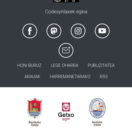
Codesyntaxek egina
HONI BURUZ
LEGE OHARRA
PUBLIZITATEA
ARAUAK
HARREMANETARAKO
RSS