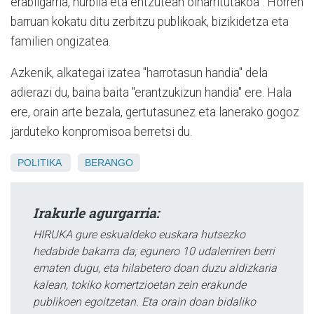
erabilgarria, hurbila eta entzutean oinarritutakoa". Horren
barruan kokatu ditu zerbitzu publikoak, bizikidetza eta
familien ongizatea.
Azkenik, alkategai izatea "harrotasun handia" dela
adierazi du, baina baita "erantzukizun handia" ere. Hala
ere, orain arte bezala, gertutasunez eta lanerako gogoz
jarduteko konpromisoa berretsi du.
POLITIKA
BERANGO
Irakurle agurgarria:
HIRUKA gure eskualdeko euskara hutsezko
hedabide bakarra da; egunero 10 udalerriren berri
ematen dugu, eta hilabetero doan duzu aldizkaria
kalean, tokiko komertzioetan zein erakunde
publikoen egoitzetan. Eta orain doan bidaliko