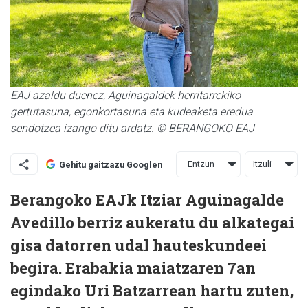
EAJ azaldu duenez, Aguinagaldek herritarrekiko
gertutasuna, egonkortasuna eta kudeaketa eredua
sendotzea izango ditu ardatz. © BERANGOKO EAJ
Entzun
Itzuli
Gehitu gaitzazu Googlen
Berangoko EAJk Itziar Aguinagalde
Avedillo berriz aukeratu du alkategai
gisa datorren udal hauteskundeei
begira. Erabakia maiatzaren 7an
egindako Uri Batzarrean hartu zuten,