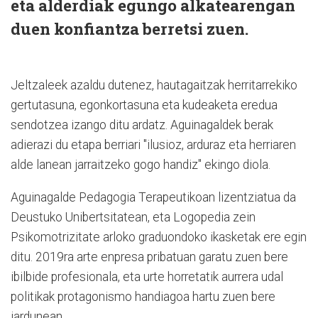
eta alderdiak egungo alkatearengan
duen konfiantza berretsi zuen.
Jeltzaleek azaldu dutenez, hautagaitzak herritarrekiko
gertutasuna, egonkortasuna eta kudeaketa eredua
sendotzea izango ditu ardatz. Aguinagaldek berak
adierazi du etapa berriari "ilusioz, arduraz eta herriaren
alde lanean jarraitzeko gogo handiz" ekingo diola.
Aguinagalde Pedagogia Terapeutikoan lizentziatua da
Deustuko Unibertsitatean, eta Logopedia zein
Psikomotrizitate arloko graduondoko ikasketak ere egin
ditu. 2019ra arte enpresa pribatuan garatu zuen bere
ibilbide profesionala, eta urte horretatik aurrera udal
politikak protagonismo handiagoa hartu zuen bere
jardunean.