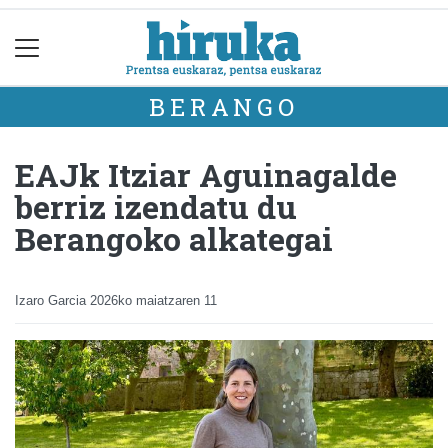
BERANGO
EAJk Itziar Aguinagalde
berriz izendatu du
Berangoko alkategai
Izaro Garcia
2026ko maiatzaren 11