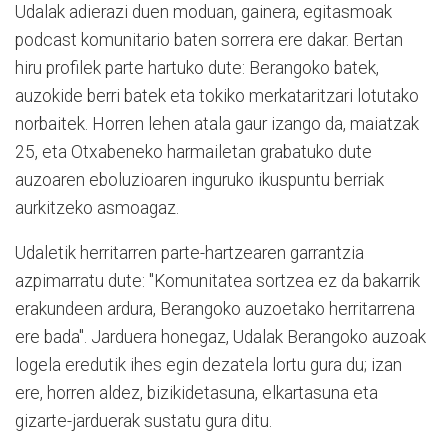
Udalak adierazi duen moduan, gainera, egitasmoak
podcast komunitario baten sorrera ere dakar. Bertan
hiru profilek parte hartuko dute: Berangoko batek,
auzokide berri batek eta tokiko merkataritzari lotutako
norbaitek. Horren lehen atala gaur izango da, maiatzak
25, eta Otxabeneko harmailetan grabatuko dute
auzoaren eboluzioaren inguruko ikuspuntu berriak
aurkitzeko asmoagaz.
Udaletik herritarren parte-hartzearen garrantzia
azpimarratu dute: "Komunitatea sortzea ez da bakarrik
erakundeen ardura, Berangoko auzoetako herritarrena
ere bada". Jarduera honegaz, Udalak Berangoko auzoak
logela eredutik ihes egin dezatela lortu gura du; izan
ere, horren aldez, bizikidetasuna, elkartasuna eta
gizarte-jarduerak sustatu gura ditu.