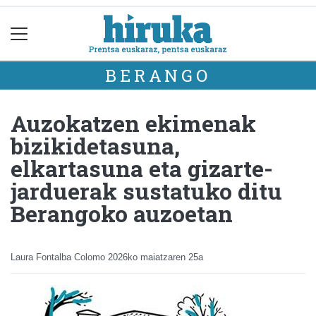
BERANGO
Auzokatzen ekimenak
bizikidetasuna,
elkartasuna eta gizarte-
jarduerak sustatuko ditu
Berangoko auzoetan
Laura Fontalba Colomo
2026ko maiatzaren 25a