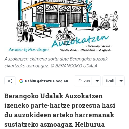
Auzokatzen ekimena sortu dute Berangoko auzoak
elkartzeko asmoagaz. © BERANGOKO UDALA
Entzun
Itzuli
Gehitu gaitzazu Googlen
Berangoko Udalak Auzokatzen
izeneko parte-hartze prozesua hasi
du auzokideen arteko harremanak
sustatzeko asmoagaz. Helburua