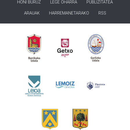
HONI BURUZ
LEGE OHARRA
PUBLIZITATEA
ARAUAK
HARREMANETARAKO
RSS