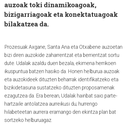
auzoak toki dinamikoagoak,
bizigarriagoak eta konektatuagoak
bilakatzea da.
Prozesuak Axgane, Santa Ana eta Otxabene auzoetan
bizi diren auzokide zaharrentzat eta berrientzat sortu
dute. Udalak azaldu duen bezala, ekimena herrikoen
ikuspuntua batzen hasiko da. Honen helburua auzoak
eta auzokideek dituzten beharrak identifikatzeko eta
bizikidetasuna sustatzeko dituzten proposamenak
ezagutzea da. Era berean, Udalak hainbat saio parte-
hartzaile antolatzea aurreikusi du; hurrengo
hilabeteetan aurrera eramango den ekintza plan bat
sortzeko helburuagaz.