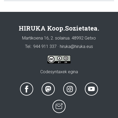
HIRUKA Koop.Sozietatea.
Martikoena 16, 2. solairua. 48992 Getxo
Tel.: 944 911 337 · hiruka@hiruka.eus
Codesyntaxek egina