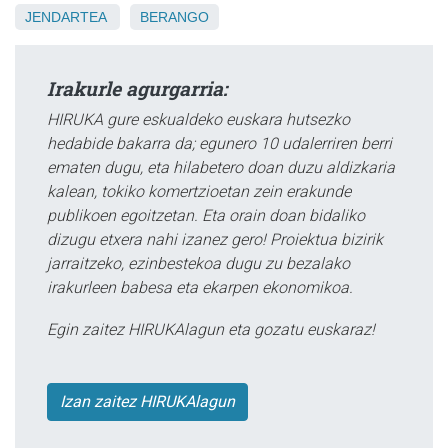
JENDARTEA
BERANGO
Irakurle agurgarria:
HIRUKA gure eskualdeko euskara hutsezko
hedabide bakarra da; egunero 10 udalerriren berri
ematen dugu, eta hilabetero doan duzu aldizkaria
kalean, tokiko komertzioetan zein erakunde
publikoen egoitzetan. Eta orain doan bidaliko
dizugu etxera nahi izanez gero! Proiektua bizirik
jarraitzeko, ezinbestekoa dugu zu bezalako
irakurleen babesa eta ekarpen ekonomikoa.
Egin zaitez HIRUKAlagun eta gozatu euskaraz!
Izan zaitez HIRUKAlagun