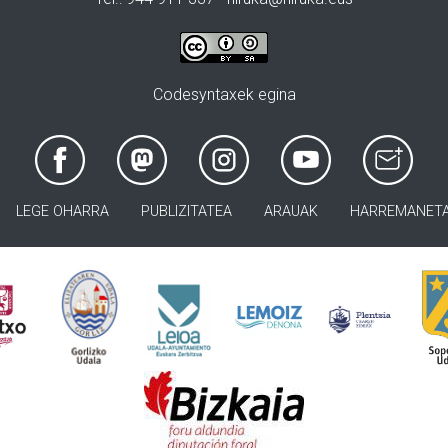
Codesyntaxek egina
LEGE OHARRA
PUBLIZITATEA
ARAUAK
HARREMANET