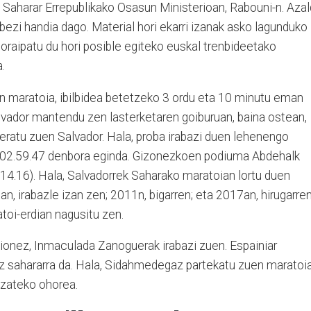
a Saharar Errepublikako Osasun Ministerioan, Rabouni-n. Aza
ezi handia dago. Material hori ekarri izanak asko lagunduko
oraipatu du hori posible egiteko euskal trenbideetako
.
n maratoia, ibilbidea betetzeko 3 ordu eta 10 minutu eman
vador mantendu zen lasterketaren goiburuan, baina ostean,
ratu zuen Salvador. Hala, proba irabazi duen lehenengo
, 02.59.47 denbora eginda. Gizonezkoen podiuma Abdehalk
3.14.16). Hala, Salvadorrek Saharako maratoian lortu duen
n, irabazle izan zen; 2011n, bigarren; eta 2017an, hirugarren
oi-erdian nagusitu zen.
nez, Inmaculada Zanoguerak irabazi zuen. Espainiar
riz sahararra da. Hala, Sidahmedegaz partekatu zuen maratoi
izateko ohorea.