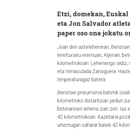
Etzi, domekan, Euskal 
eta Jon Salvador atlet
paper oso ona jokatu o
Joan den astelehenean, Beristain
errefuxiatu eremuan, Aljerian, bet
kilometrokoan. Lehenengo aldiz,
eta Inmaculada Zanoguera. Haize-
tenperaturagaz batera.
Beristain pneumonia batetik osatu
kilometroko distantzian jardun zu
beteranoen lehena izan zen. Iaz e
42 kilometrokoan. Kazetaria pozi
urtemugan saharar batek 42 kilome