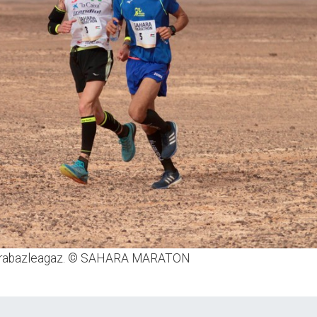
d irabazleagaz. © SAHARA MARATON