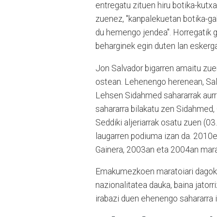
entregatu zituen hiru botika-kutx
zuenez, "kanpalekuetan botika-gab
du hemengo jendea". Horregatik g
beharginek egin duten lan eskerga
Jon Salvador bigarren amaitu zue
ostean. Lehenengo herenean, Sal
Lehsen Sidahmed sahararrak aurre
sahararra bilakatu zen Sidahmed
Seddiki aljeriarrak osatu zuen (0
laugarren podiuma izan da. 2010ea
Gainera, 2003an eta 2004an marat
Emakumezkoen maratoiari dagokio
nazionalitatea dauka, baina jator
irabazi duen ehenengo sahararra 