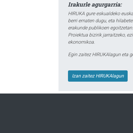
Irakurle agurgarria:
HIRUKA gure eskualdeko euskar
berri ematen dugu, eta hilabet
erakunde publikoen egoitzetan.
Proiektua bizirik jarraitzeko, 
ekonomikoa.
Egin zaitez HIRUKAlagun eta g
Izan zaitez HIRUKAlagun