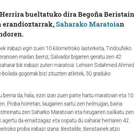
Herrira bueltatuko dira Begoña Beristai
a erandioztarrak,
Saharako Maratoia
n
ndoren.
ek irabazi egin zuen 10 kilometroko lasterketa, Tindoufeko
eranoen mailan; berriz, Salvador bigarren geratu zen 42
 saharar bik irabazi zuten maratoia: Lehsen Sidahmed Ahme
bolada gogorrak bizi zituzten atletek, 30 graduko
 berria da; hala, ezin izan zuen parte hartu maratoian eta 10
en. Proba horretan, laugarren sartu zen helmugan, baina
streinatu zen Saharko Maratoian eta hirugarren sailkatu zen
k agertu da emaitzagaz eta ospatu du saharar herriaren 42.
troko proba irabazi izana. Bestalde, Beristainek atzo