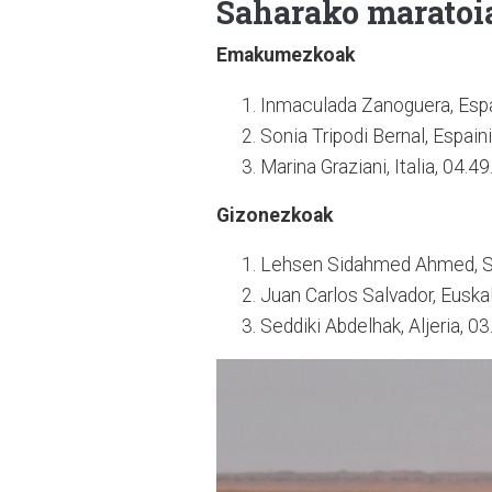
Saharako maratoia
Emakumezkoak
Inmaculada Zanoguera, Espa
Sonia Tripodi Bernal, Espain
Marina Graziani, Italia, 04.49
Gizonezkoak
Lehsen Sidahmed Ahmed, Sa
Juan Carlos Salvador, Euskal
Seddiki Abdelhak, Aljeria, 0