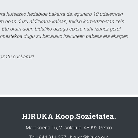
a hutsezko hedabide bakarra da; egunero 10 udalerriren
ero doan duzu aldizkaria kalean, tokiko komertzioetan zein
 Eta orain doan bidaliko dizugu etxera nahi izanez gero!
ezinbestekoa dugu zu bezalako irakurleen babesa eta ekarpen
ozatu euskaraz!
HIRUKA Koop.Sozietatea.
Martikoena 16, 2. solairua. 48992 Getxo
Tel.: 944 911 337 · hiruka@hiruka.eus