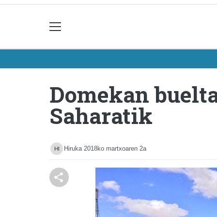
Domekan bueltat
Saharatik
Hiruka
2018ko martxoaren 2a