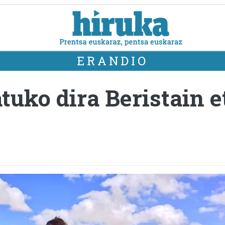
ERANDIO
uko dira Beristain e