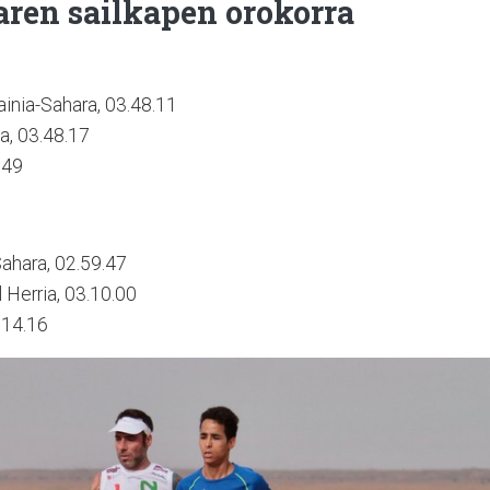
ren sailkapen orokorra
inia-Sahara, 03.48.11
ia, 03.48.17
.49
hara, 02.59.47
 Herria, 03.10.00
3.14.16