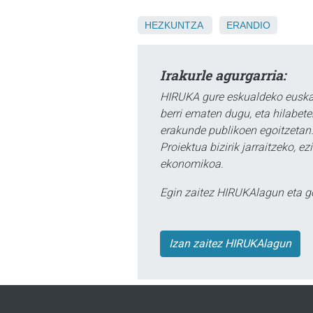
HEZKUNTZA
ERANDIO
Irakurle agurgarria:
HIRUKA gure eskualdeko euskar
berri ematen dugu, eta hilabet
erakunde publikoen egoitzetan.
Proiektua bizirik jarraitzeko, 
ekonomikoa.
Egin zaitez HIRUKAlagun eta g
Izan zaitez HIRUKAlagun