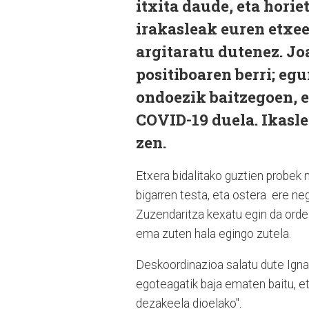
itxita daude, eta horie
irakasleak euren etxe
argitaratu dutenez. J
positiboaren berri; egu
ondoezik baitzegoen, e
COVID-19 duela. Ikasle
zen.
Etxera bidalitako guztien probek
bigarren testa, eta ostera ere neg
Zuzendaritza kexatu egin da ordezk
ema zuten hala egingo zutela.
Deskoordinazioa salatu dute Igna
egoteagatik baja ematen baitu, eta
dezakeela dioelako".