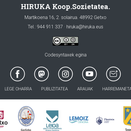
HIRUKA Koop.Sozietatea.
Martikoena 16, 2. solairua. 48992 Getxo
Tel.: 944 911 337 · hiruka@hiruka.eus
Codesyntaxek egina
LEGE OHARRA
PUBLIZITATEA
ARAUAK
HARREMANET