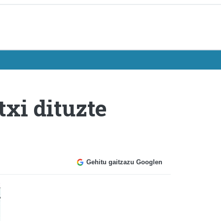
txi dituzte
Gehitu gaitzazu Googlen