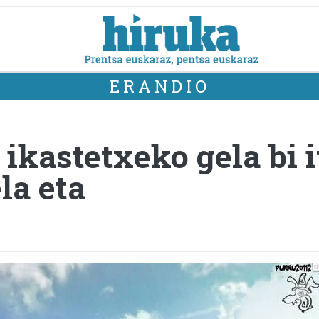
ERANDIO
ikastetxeko gela bi i
la eta