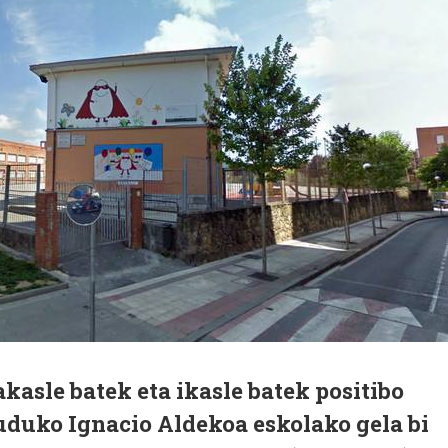
asle batek eta ikasle batek positibo
duko Ignacio Aldekoa eskolako gela bi