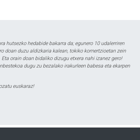
a hutsezko hedabide bakarra da; egunero 10 udalerriren
ero doan duzu aldizkaria kalean, tokiko komertzioetan zein
 Eta orain doan bidaliko dizugu etxera nahi izanez gero!
ezinbestekoa dugu zu bezalako irakurleen babesa eta ekarpen
ozatu euskaraz!