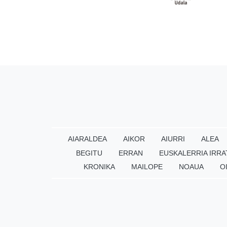
AIARALDEA
AIKOR
AIURRI
ALEA
BEGITU
ERRAN
EUSKALERRIA IRRA
KRONIKA
MAILOPE
NOAUA
O