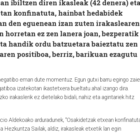
tan ibiltzen diren ikasleak (42 denera) et
etan konfinatuta, hainbat hedabidek
oan den eguenean izan zuten irakaslearen
n horretan ez zen lanera joan, bezperatik
ta handik ordu batzuetara baieztatu zen
aren positiboa, berriz, barikuan ezagutu
 negatibo eman dute momentuz. Egun gutxi barru egingo zaie
atiboa izatekotan ikastetxera bueltatu ahal izango dira.
o irakaslerik ez dietelako bidali, nahiz eta agintariek hitz
cio Aldekoako arduradunek, "Osakidetzak etxean konfinatut
 Hezkuntza Sailak, aldiz, irakasleak etxetik lan egin