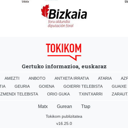
Gertuko informazioa, euskaraz
AMEZTI
ANBOTO
ANTXETA IRRATIA
ATARIA
AZP
TIA
GEURIA
GOIENA
GOIERRI TELEBISTA
GUAIXE
IZMENDI TELEBISTA
ORIO GUKA
TXINTXARRI
ZARAUT
Matx
Gurean
Ttap
Tokikom publizitatea
v16.25.0