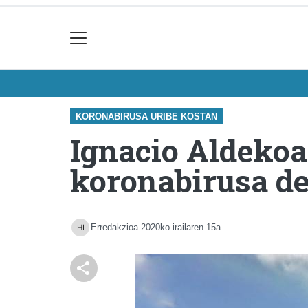
KORONABIRUSA URIBE KOSTAN
Ignacio Aldekoa 
koronabirusa de
Erredakzioa
2020ko irailaren 15a