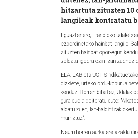
hitzartuta zituzten 10
langileak kontratatu b
Eguaztenero, Erandioko udaletxear
ezberdinetako hainbat langile. Sal
zituzten hainbat opor-egun kendu 
soldata-igoera ezin izan zuenez 
ELA, LAB eta UGT Sindikatuetako 
dizkiete, urteko ordu-kopurua be
kenduz. Horren bitartez, Udalak o
gura duela deitoratu dute: "Alkat
aldatu zuen, lan-baldintzak okert
murriztuz".
Neurri horren aurka ere azaldu dir