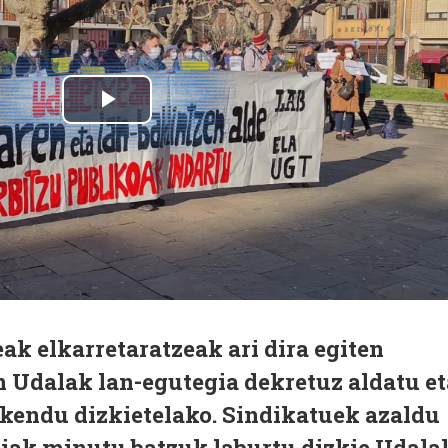
ak elkarretaratzeak ari dira egiten
 Udalak lan-egutegia dekretuz aldatu et
 kendu dizkietelako. Sindikatuek azaldu
diak minutu batzuk laburtu dizkie Udala