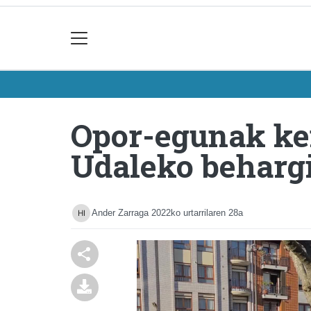
Opor-egunak ken
Udaleko beharg
Ander Zarraga
2022ko urtarrilaren 28a