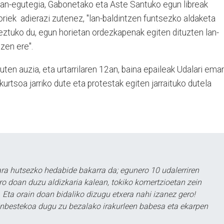
lan-egutegia, Gabonetako eta Aste Santuko egun libreak
oriek adierazi zutenez, "lan-baldintzen funtsezko aldaketa
reztuko du, egun horietan ordezkapenak egiten dituzten lan-
zen ere".
ten auzia, eta urtarrilaren 12an, baina epaileak Udalari ema
ekurtsoa jarriko dute eta protestak egiten jarraituko dutela
a hutsezko hedabide bakarra da; egunero 10 udalerriren
ero doan duzu aldizkaria kalean, tokiko komertzioetan zein
 Eta orain doan bidaliko dizugu etxera nahi izanez gero!
ezinbestekoa dugu zu bezalako irakurleen babesa eta ekarpen