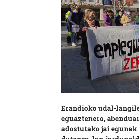
Erandioko udal-langile
eguaztenero, abenduan
adostutako jai egunak
dutenez, lan-jardunal