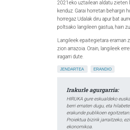
2021eko uztailean aldatu zieten 
kenduz. Garai horretan behargin h
horregaz Udalak diru apur bat aur
poltsako langileen gastua, hain zu
Langileek epaitegietara eraman zu
zion arrazoia. Orain, langileek err
iragarri dute.
JENDARTEA
ERANDIO
Irakurle agurgarria:
HIRUKA gure eskualdeko euskar
berri ematen dugu, eta hilabet
erakunde publikoen egoitzetan.
Proiektua bizirik jarraitzeko, 
ekonomikoa.