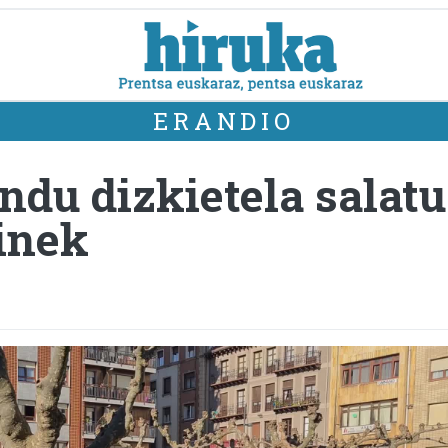
ERANDIO
du dizkietela salatu
inek