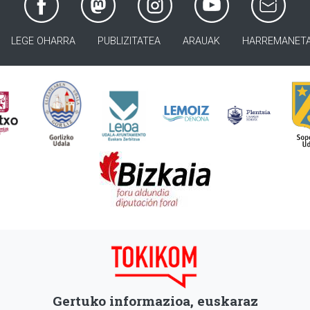
LEGE OHARRA
PUBLIZITATEA
ARAUAK
HARREMANET
Gertuko informazioa, euskaraz