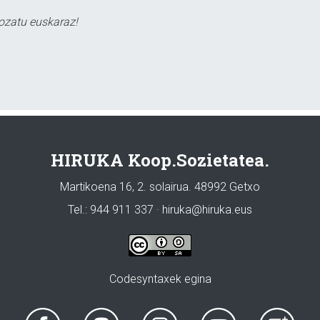
ozatu euskaraz!
HIRUKA Koop.Sozietatea.
Martikoena 16, 2. solairua. 48992 Getxo
Tel.: 944 911 337 · hiruka@hiruka.eus
Codesyntaxek egina