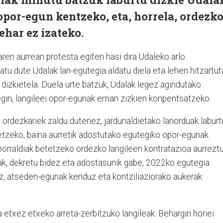
 opor-egun kentzeko, eta, horrela, ordezk
ehar ez izateko.
en aurrean protesta egiten hasi dira Udaleko arlo
atu dute Udalak lan-egutegia aldatu diela eta lehen hitzartut
dizkietela. Duela urte batzuk, Udalak legez agindutako
egin, langileei opor-egunak eman zizkien konpentsatzeko.
ordezkariek zaldu dutenez, jardunaldietako lanorduak laburt
tetzeko, baina aurretik adostutako egutegiko opor-egunak
porraldiak betetzeko ordezko langileen kontratazioa aurrezt
eak, dekretu bidez eta adostasunik gabe, 2022ko egutegia
uz, atseden-egunak kenduz eta kontziliaziorako aukerak
a etxez etxeko arreta-zerbitzuko langileak. Behargin horiei