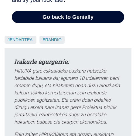
JENDARTEA
ERANDIO
Irakurle agurgarria:
HIRUKA gure eskualdeko euskara hutsezko
hedabide bakarra da; egunero 10 udalerriren berri
ematen dugu, eta hilabetero doan duzu aldizkaria
kalean, tokiko komertzioetan zein erakunde
publikoen egoitzetan. Eta orain doan bidaliko
dizugu etxera nahi izanez gero! Proiektua bizirik
jarraitzeko, ezinbestekoa dugu zu bezalako
irakurleen babesa eta ekarpen ekonomikoa.
Egin zaitez HIRUKAlagun eta gozatu euskaraz!