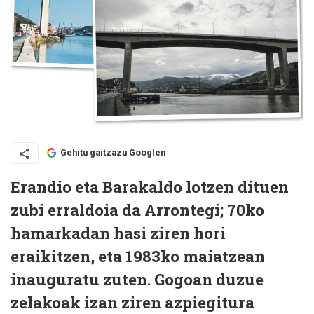
Gehitu gaitzazu Googlen
Erandio eta Barakaldo lotzen dituen
zubi erraldoia da Arrontegi; 70ko
hamarkadan hasi ziren hori
eraikitzen, eta 1983ko maiatzean
inauguratu zuten. Gogoan duzue
zelakoak izan ziren azpiegitura