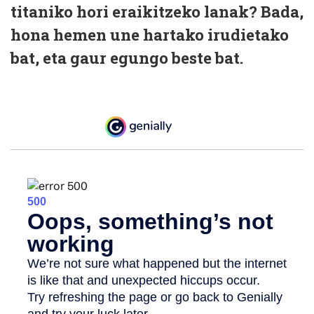
titaniko hori eraikitzeko lanak? Bada,
hona hemen une hartako irudietako
bat, eta gaur egungo beste bat.