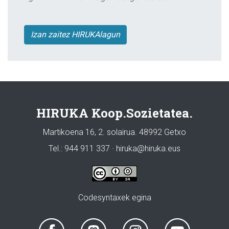
Izan zaitez HIRUKAlagun
HIRUKA Koop.Sozietatea.
Martikoena 16, 2. solairua. 48992 Getxo
Tel.: 944 911 337 · hiruka@hiruka.eus
Codesyntaxek egina