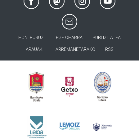
HONI BURUZ
LEGE OHARRA
PUBLIZITATEA
ARAUAK
HARREMANETARAKO
RSS