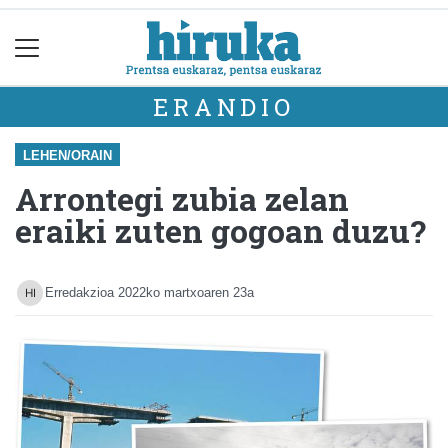
ERANDIO
LEHEN/ORAIN
Arrontegi zubia zelan
eraiki zuten gogoan duzu?
Erredakzioa
2022ko martxoaren 23a