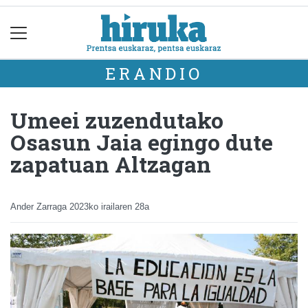
ERANDIO
Umeei zuzendutako
Osasun Jaia egingo dute
zapatuan Altzagan
Ander Zarraga
2023ko irailaren 28a