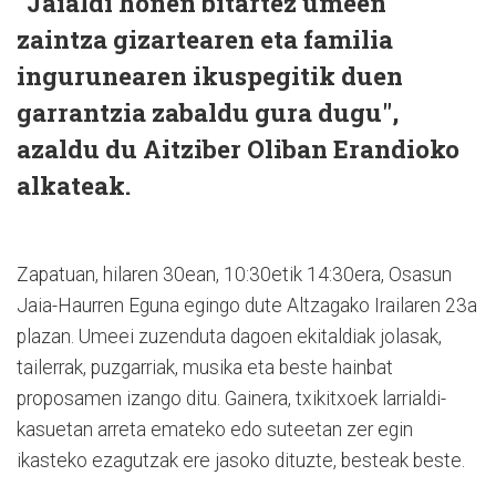
"Jaialdi honen bitartez umeen
zaintza gizartearen eta familia
ingurunearen ikuspegitik duen
garrantzia zabaldu gura dugu",
azaldu du Aitziber Oliban Erandioko
alkateak.
Zapatuan, hilaren 30ean, 10:30etik 14:30era, Osasun
Jaia-Haurren Eguna egingo dute Altzagako Irailaren 23a
plazan. Umeei zuzenduta dagoen ekitaldiak jolasak,
tailerrak, puzgarriak, musika eta beste hainbat
proposamen izango ditu. Gainera, txikitxoek larrialdi-
kasuetan arreta emateko edo suteetan zer egin
ikasteko ezagutzak ere jasoko dituzte, besteak beste.