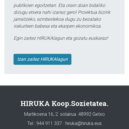
publikoen egoitzetan. Eta orain doan bidaliko
dizugu etxera nahi izanez gero! Proiektua bizirik
jarraitzeko, ezinbestekoa dugu zu bezalako
irakurleen babesa eta ekarpen ekonomikoa.
Egin zaitez HIRUKAlagun eta gozatu euskaraz!
Izan zaitez HIRUKAlagun
HIRUKA Koop.Sozietatea.
Martikoena 16, 2. solairua. 48992 Getxo
Tel.: 944 911 337 · hiruka@hiruka.eus