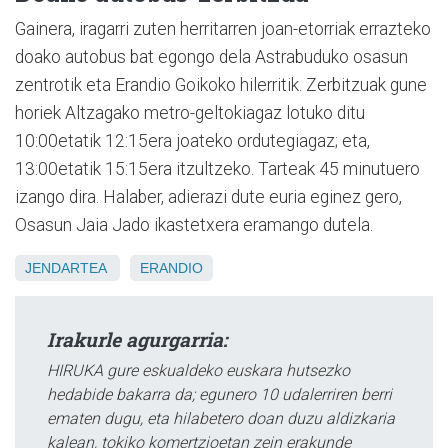
Gainera, iragarri zuten herritarren joan-etorriak errazteko
doako autobus bat egongo dela Astrabuduko osasun
zentrotik eta Erandio Goikoko hilerritik. Zerbitzuak gune
horiek Altzagako metro-geltokiagaz lotuko ditu
10:00etatik 12:15era joateko ordutegiagaz; eta,
13:00etatik 15:15era itzultzeko. Tarteak 45 minutuero
izango dira. Halaber, adierazi dute euria eginez gero,
Osasun Jaia Jado ikastetxera eramango dutela.
JENDARTEA
ERANDIO
Irakurle agurgarria:
HIRUKA gure eskualdeko euskara hutsezko
hedabide bakarra da; egunero 10 udalerriren berri
ematen dugu, eta hilabetero doan duzu aldizkaria
kalean, tokiko komertzioetan zein erakunde