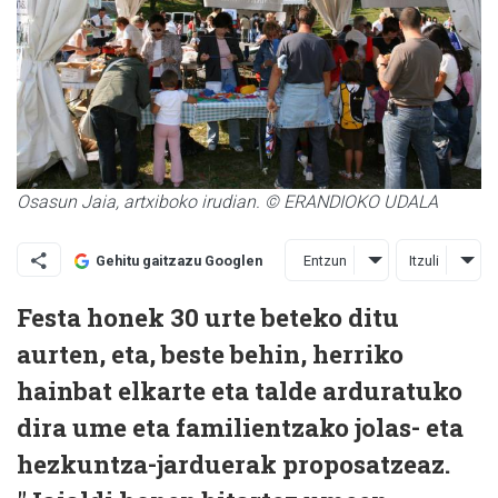
Osasun Jaia, artxiboko irudian. © ERANDIOKO UDALA
Entzun
Itzuli
Gehitu gaitzazu Googlen
Festa honek 30 urte beteko ditu
aurten, eta, beste behin, herriko
hainbat elkarte eta talde arduratuko
dira ume eta familientzako jolas- eta
hezkuntza-jarduerak proposatzeaz.