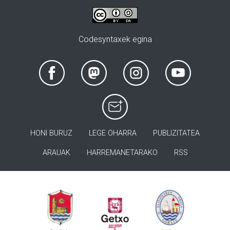
Codesyntaxek egina
HONI BURUZ
LEGE OHARRA
PUBLIZITATEA
ARAUAK
HARREMANETARAKO
RSS