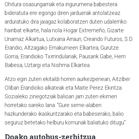
Ohitura osasungarriak eta ingurumena babestera
bideratuta ere egongo diren jarduerak antolatzeaz
arduratuko dira jaiagaz kolaboratzen duten udalerriko
hainbat elkarte, hala nola Hogar Extremeño, Gizarte
Unamaz Alkartua, Lutxana Arraun, Creando Futuros, S.D.
Erandio, Altzagako Emakumeen Elkartea, Gurutze
Gorria, Erandioko Txirrindulariak, Pausarik Gabe, Herri
Babesa, Uztargi eta Nishma Elkartea.
Atzo egin zuten ekitaldi horren aurkezpenean, Aitziber
Oliban Erandioko alkateak eta Maite Perez Ekintza
Sozialeko zinegotziak balioan jarri zuten ekimen
horretako sareko lana: "Gure seme-alaben
hazkunderako ikaskuntzarako eta babeserako, balio
seguruz betetako helburu komunak baliatuko ditugu".
Doako autobus-zerbitzua