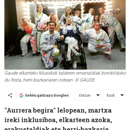
Gaude elkarteko Musidisk talderen emanaldiak borobilduko
du festa, herri-bazkariaren ostean. © GAUDE
Entzun
Itzuli
Gehitu gaitzazu Googlen
"Aurrera begira" lelopean, martxa
ireki inklusiboa, elkarteen azoka,
erakustaldiak eta herri-bazkaria