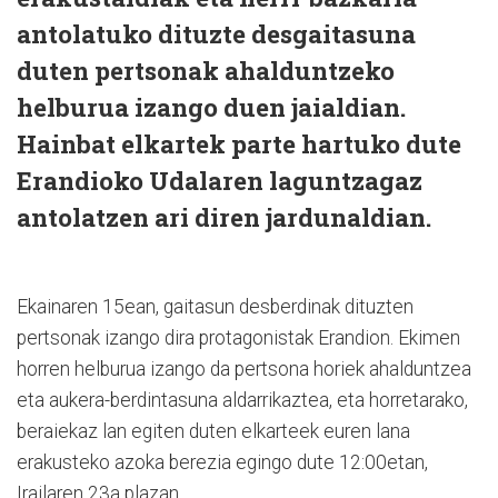
antolatuko dituzte desgaitasuna
duten pertsonak ahalduntzeko
helburua izango duen jaialdian.
Hainbat elkartek parte hartuko dute
Erandioko Udalaren laguntzagaz
antolatzen ari diren jardunaldian.
Ekainaren 15ean, gaitasun desberdinak dituzten
pertsonak izango dira protagonistak Erandion. Ekimen
horren helburua izango da pertsona horiek ahalduntzea
eta aukera-berdintasuna aldarrikaztea, eta horretarako,
beraiekaz lan egiten duten elkarteek euren lana
erakusteko azoka berezia egingo dute 12:00etan,
Irailaren 23a plazan.