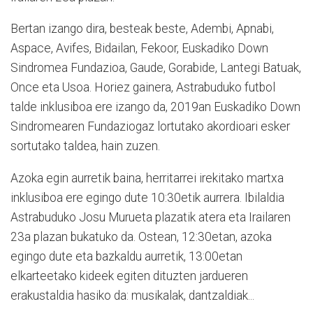
Bertan izango dira, besteak beste, Adembi, Apnabi,
Aspace, Avifes, Bidailan, Fekoor, Euskadiko Down
Sindromea Fundazioa, Gaude, Gorabide, Lantegi Batuak,
Once eta Usoa. Horiez gainera, Astrabuduko futbol
talde inklusiboa ere izango da, 2019an Euskadiko Down
Sindromearen Fundaziogaz lortutako akordioari esker
sortutako taldea, hain zuzen.
Azoka egin aurretik baina, herritarrei irekitako martxa
inklusiboa ere egingo dute 10:30etik aurrera. Ibilaldia
Astrabuduko Josu Murueta plazatik atera eta Irailaren
23a plazan bukatuko da. Ostean, 12:30etan, azoka
egingo dute eta bazkaldu aurretik, 13:00etan
elkarteetako kideek egiten dituzten jardueren
erakustaldia hasiko da: musikalak, dantzaldiak...