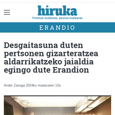
ERANDIO
Desgaitasuna duten
pertsonen gizarteratzea
aldarrikatzeko jaialdia
egingo dute Erandion
Ander Zarraga
2024ko maiatzaren 13a