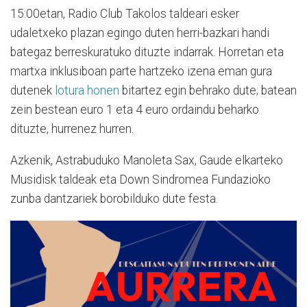
15:00etan, Radio Club Takolos taldeari esker
udaletxeko plazan egingo duten herri-bazkari handi
bategaz berreskuratuko dituzte indarrak. Horretan eta
martxa inklusiboan parte hartzeko izena eman gura
dutenek
lotura honen
bitartez egin behrako dute; batean
zein bestean euro 1 eta 4 euro ordaindu beharko
dituzte, hurrenez hurren.
Azkenik, Astrabuduko Manoleta Sax, Gaude elkarteko
Musidisk taldeak eta Down Sindromea Fundazioko
zunba dantzariek borobilduko dute festa.