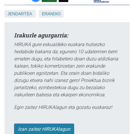
JENDARTEA
ERANDIO
Irakurle agurgarria:
HIRUKA gure eskualdeko euskara hutsezko
hedabide bakarra da; egunero 10 udalerriren berri
ematen dugu, eta hilabetero doan duzu aldizkaria
kalean, tokiko komertzioetan zein erakunde
publikoen egoitzetan. Eta orain doan bidaliko
dizugu etxera nahi izanez gero! Proiektua bizirik
jarraitzeko, ezinbestekoa dugu zu bezalako
irakurleen babesa eta ekarpen ekonomikoa.
Egin zaitez HIRUKAlagun eta gozatu euskaraz!
Izan zaitez HIRUKAlagun