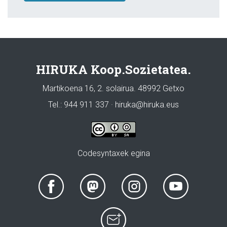
HIRUKA Koop.Sozietatea.
Martikoena 16, 2. solairua. 48992 Getxo
Tel.: 944 911 337 · hiruka@hiruka.eus
Codesyntaxek egina