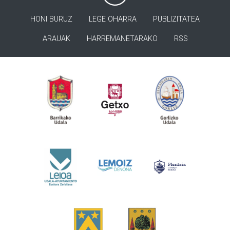
HONI BURUZ
LEGE OHARRA
PUBLIZITATEA
ARAUAK
HARREMANETARAKO
RSS