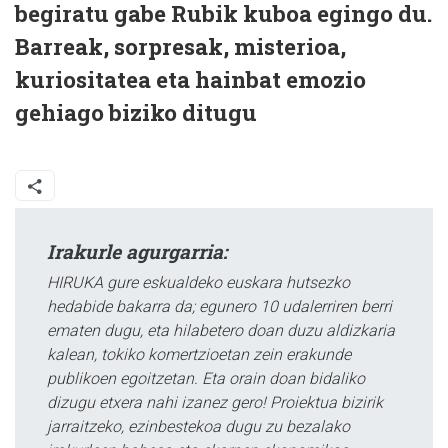
begiratu gabe Rubik kuboa egingo du.
Barreak, sorpresak, misterioa,
kuriositatea eta hainbat emozio
gehiago biziko ditugu
Irakurle agurgarria:
HIRUKA gure eskualdeko euskara hutsezko
hedabide bakarra da; egunero 10 udalerriren berri
ematen dugu, eta hilabetero doan duzu aldizkaria
kalean, tokiko komertzioetan zein erakunde
publikoen egoitzetan. Eta orain doan bidaliko
dizugu etxera nahi izanez gero! Proiektua bizirik
jarraitzeko, ezinbestekoa dugu zu bezalako