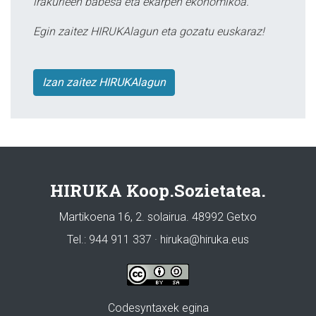
irakurleen babesa eta ekarpen ekonomikoa.
Egin zaitez HIRUKAlagun eta gozatu euskaraz!
Izan zaitez HIRUKAlagun
HIRUKA Koop.Sozietatea.
Martikoena 16, 2. solairua. 48992 Getxo
Tel.: 944 911 337 · hiruka@hiruka.eus
Codesyntaxek egina