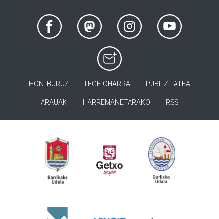
HONI BURUZ
LEGE OHARRA
PUBLIZITATEA
ARAUAK
HARREMANETARAKO
RSS