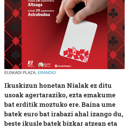
EUSKADI PLAZA,
ERANDIO
Ikuskizun honetan Nialak ez ditu
usoak agertaraziko, ezta emakume
bat erditik moztuko ere. Baina ume
batek euro bat irabazi ahal izango du,
beste ikusle batek bizkar atzean eta