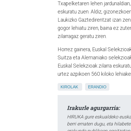
Txapelketaren lehen jardunaldian
eskuratu zuen. Aldiz, gizonezkoen 
Laukizko Gaztedirentzat izan zen.
gogor lehiatu ziren, baina ez zute
zilarragaz geratu ziren.
Horrez gainera, Euskal Selekzioa
Suitza eta Alemaniako selekzioak 
Euskal Selekzioak zilarra eskura
urtez azpikoen 560 kiloko lehiak
KIROLAK
ERANDIO
Irakurle agurgarria:
HIRUKA gure eskualdeko euskar
berri ematen dugu, eta hilabet
erakunde publikoen egoitzetan.