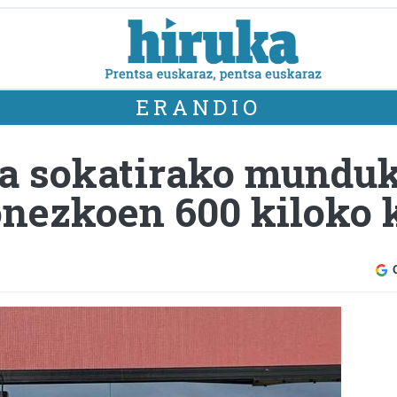
ERANDIO
oa sokatirako mundu
onezkoen 600 kiloko 