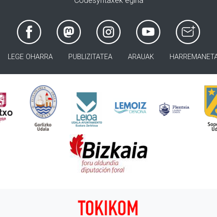
Codesyntaxek egina
LEGE OHARRA
PUBLIZITATEA
ARAUAK
HARREMANET