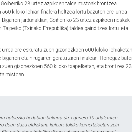
, Goiherriko 23 urtez azpikoen talde mistoak brontzea
560 kiloko lehian finalera heltzea lortu bazuten ere, urrea
 Bigarren jardunaldian, Goiherriko 23 urtez azpikoen neskak
n Taipeiko (Txinako Errepublika) taldea gainditzea lortu, eta
k urrea ere eskuratu zuen gizonezkoen 600 kiloko lehiaketan
bigarren eta hirugarren geratu ziren finalean. Horregaz bate
tu zuen gizonezkoen 560 kiloko txapelketan, eta brontzea 23
eta mistoan.
a hutsezko hedabide bakarra da; egunero 10 udalerriren
ero doan duzu aldizkaria kalean, tokiko komertzioetan zein
 Eta orain doan bidaliko dizugu etxera nahi izanez gero!