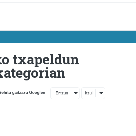
ko txapeldun
kategorian
Gehitu gaitzazu Googlen
Entzun
Itzuli