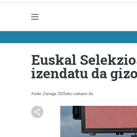
Euskal Selekzi
izendatu da giz
Ander Zarraga
2025eko irailaren 8a