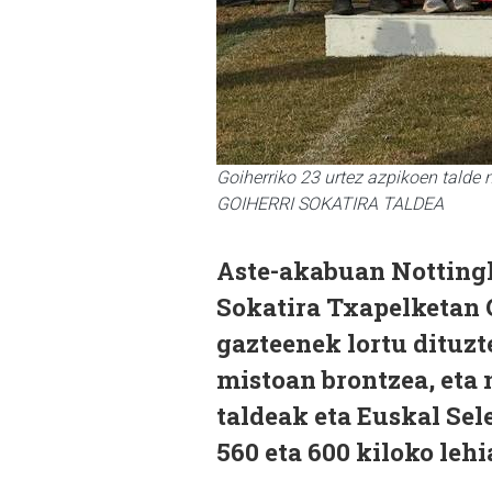
Goiherriko 23 urtez azpikoen talde
GOIHERRI SOKATIRA TALDEA
Aste-akabuan Notting
Sokatira Txapelketan Go
gazteenek lortu dituzt
mistoan brontzea, eta 
taldeak eta Euskal Sel
560 eta 600 kiloko leh