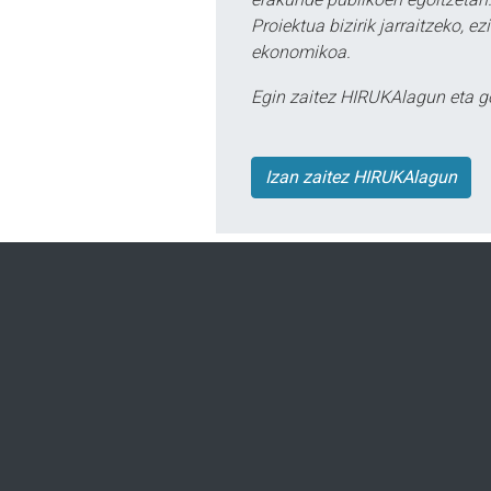
Proiektua bizirik jarraitzeko, 
ekonomikoa.
Egin zaitez HIRUKAlagun eta g
Izan zaitez HIRUKAlagun