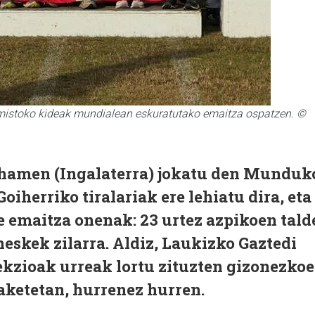
 mistoko kideak mundialean eskuratutako emaitza ospatzen. ©
hamen (Ingalaterra) jokatu den Munduk
iherriko tiralariak ere lehiatu dira, eta
e emaitza onenak: 23 urtez azpikoen tald
neskek zilarra. Aldiz, Laukizko Gaztedi
ekzioak urreak lortu zituzten gizonezko
iaketetan, hurrenez hurren.