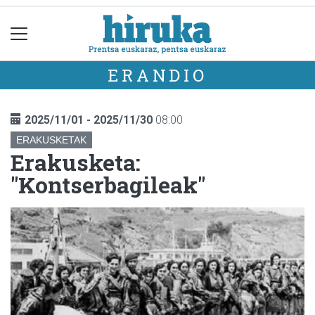
ERANDIO
2025/11/01 - 2025/11/30
08:00
ERAKUSKETAK
Erakusketa:
"Kontserbagileak"