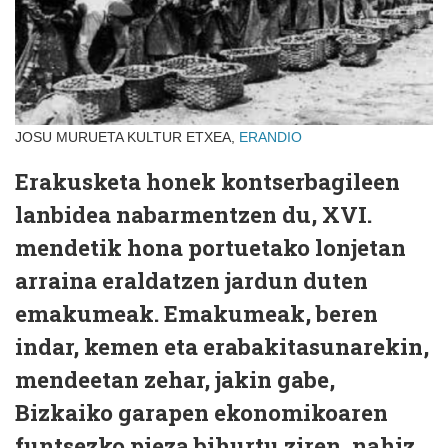
JOSU MURUETA KULTUR ETXEA,
ERANDIO
Erakusketa honek kontserbagileen
lanbidea nabarmentzen du, XVI.
mendetik hona portuetako lonjetan
arraina eraldatzen jardun duten
emakumeak. Emakumeak, beren
indar, kemen eta erabakitasunarekin,
mendeetan zehar, jakin gabe,
Bizkaiko garapen ekonomikoaren
funtsezko pieza bihurtu ziren, nahiz