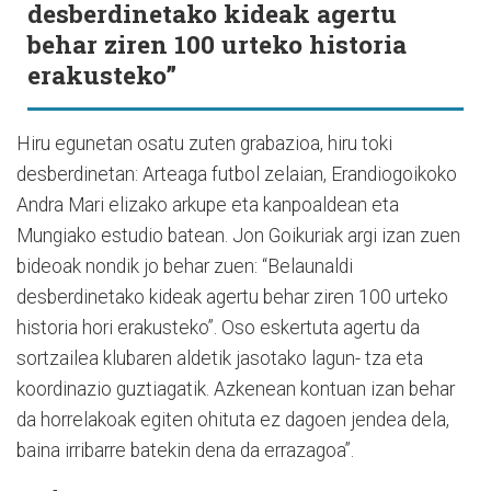
desberdinetako kideak agertu
behar ziren 100 urteko historia
erakusteko”
Hiru egunetan osatu zuten grabazioa, hiru toki
desberdinetan: Arteaga futbol zelaian, Erandiogoikoko
Andra Mari elizako arkupe eta kanpoaldean eta
Mungiako estudio batean. Jon Goikuriak argi izan zuen
bideoak nondik jo behar zuen: “Belaunaldi
desberdinetako kideak agertu behar ziren 100 urteko
historia hori erakusteko”. Oso eskertuta agertu da
sortzailea klubaren aldetik jasotako lagun- tza eta
koordinazio guztiagatik. Azkenean kontuan izan behar
da horrelakoak egiten ohituta ez dagoen jendea dela,
baina irribarre batekin dena da errazagoa”.