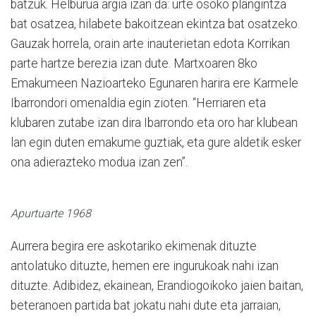
batzuk. Helburua argia izan da: urte osoko plangintza
bat osatzea, hilabete bakoitzean ekintza bat osatzeko.
Gauzak horrela, orain arte inauterietan edota Korrikan
parte hartze berezia izan dute. Martxoaren 8ko
Emakumeen Nazioarteko Egunaren harira ere Karmele
Ibarrondori omenaldia egin zioten. “Herriaren eta
klubaren zutabe izan dira Ibarrondo eta oro har klubean
lan egin duten emakume guztiak, eta gure aldetik esker
ona adierazteko modua izan zen”.
Apurtuarte 1968
Aurrera begira ere askotariko ekimenak dituzte
antolatuko dituzte, hemen ere ingurukoak nahi izan
dituzte. Adibidez, ekainean, Erandiogoikoko jaien baitan,
beteranoen partida bat jokatu nahi dute eta jarraian,