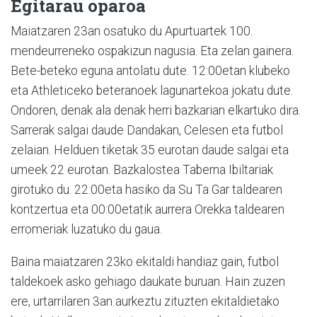
Egitarau oparoa
Maiatzaren 23an osatuko du Apurtuartek 100.
mendeurreneko ospakizun nagusia. Eta zelan gainera.
Bete-beteko eguna antolatu dute. 12:00etan klubeko
eta Athleticeko beteranoek lagunartekoa jokatu dute.
Ondoren, denak ala denak herri bazkarian elkartuko dira.
Sarrerak salgai daude Dandakan, Celesen eta futbol
zelaian. Helduen tiketak 35 eurotan daude salgai eta
umeek 22 eurotan. Bazkalostea Taberna Ibiltariak
girotuko du. 22:00eta hasiko da Su Ta Gar taldearen
kontzertua eta 00:00etatik aurrera Orekka taldearen
erromeriak luzatuko du gaua.
Baina maiatzaren 23ko ekitaldi handiaz gain, futbol
taldekoek asko gehiago daukate buruan. Hain zuzen
ere, urtarrilaren 3an aurkeztu zituzten ekitaldietako