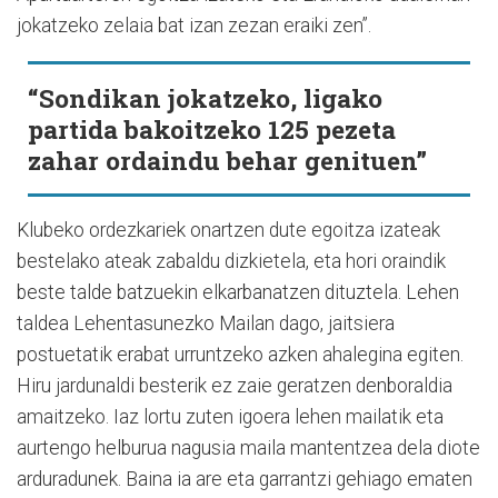
jokatzeko zelaia bat izan zezan eraiki zen”.
“Sondikan jokatzeko, ligako
partida bakoitzeko 125 pezeta
zahar ordaindu behar genituen”
Klubeko ordezkariek onartzen dute egoitza izateak
bestelako ateak zabaldu dizkietela, eta hori oraindik
beste talde batzuekin elkarbanatzen dituztela. Lehen
taldea Lehentasunezko Mailan dago, jaitsiera
postuetatik erabat urruntzeko azken ahalegina egiten.
Hiru jardunaldi besterik ez zaie geratzen denboraldia
amaitzeko. Iaz lortu zuten igoera lehen mailatik eta
aurtengo helburua nagusia maila mantentzea dela diote
arduradunek. Baina ia are eta garrantzi gehiago ematen