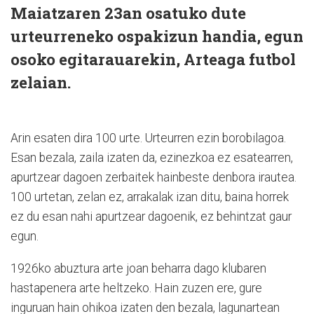
Maiatzaren 23an osatuko dute
urteurreneko ospakizun handia, egun
osoko egitarauarekin, Arteaga futbol
zelaian.
Arin esaten dira 100 urte. Urteurren ezin borobilagoa.
Esan bezala, zaila izaten da, ezinezkoa ez esatearren,
apurtzear dagoen zerbaitek hainbeste denbora irautea.
100 urtetan, zelan ez, arrakalak izan ditu, baina horrek
ez du esan nahi apurtzear dagoenik, ez behintzat gaur
egun.
1926ko abuztura arte joan beharra dago klubaren
hastapenera arte heltzeko. Hain zuzen ere, gure
inguruan hain ohikoa izaten den bezala, lagunartean