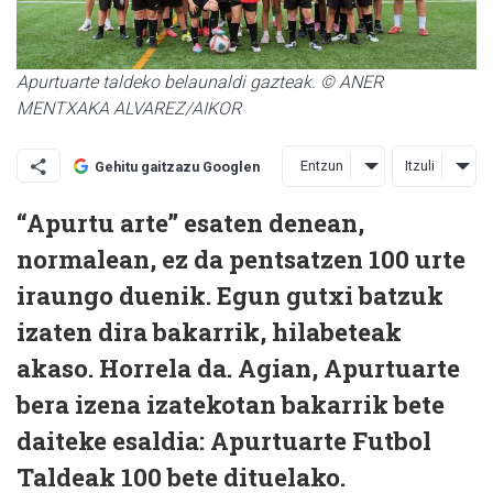
Apurtuarte taldeko belaunaldi gazteak. © ANER
MENTXAKA ALVAREZ/AIKOR
Entzun
Itzuli
Gehitu gaitzazu Googlen
“Apurtu arte” esaten denean,
normalean, ez da pentsatzen 100 urte
iraungo duenik. Egun gutxi batzuk
izaten dira bakarrik, hilabeteak
akaso. Horrela da. Agian, Apurtuarte
bera izena izatekotan bakarrik bete
daiteke esaldia: Apurtuarte Futbol
Taldeak 100 bete dituelako.