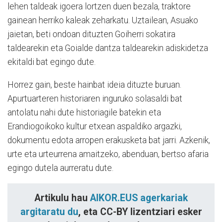
lehen taldeak igoera lortzen duen bezala, traktore
gainean herriko kaleak zeharkatu. Uztailean, Asuako
jaietan, beti ondoan dituzten Goiherri sokatira
taldearekin eta Goialde dantza taldearekin adiskidetza
ekitaldi bat egingo dute.
Horrez gain, beste hainbat ideia dituzte buruan.
Apurtuarteren historiaren inguruko solasaldi bat
antolatu nahi dute historiagile batekin eta
Erandiogoikoko kultur etxean aspaldiko argazki,
dokumentu edota arropen erakusketa bat jarri. Azkenik,
urte eta urteurrena amaitzeko, abenduan, bertso afaria
egingo dutela aurreratu dute.
Artikulu hau
AIKOR.EUS agerkariak
argitaratu du
, eta CC-BY lizentziari esker