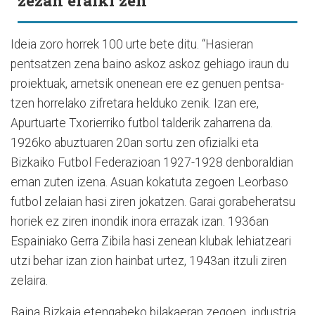
Ideia zoro horrek 100 urte bete ditu. “Hasieran
pentsatzen zena baino askoz askoz gehiago iraun du
proiektuak, ametsik onenean ere ez genuen pentsa-
tzen horrelako zifretara helduko zenik. Izan ere,
Apurtuarte Txorierriko futbol talderik zaharrena da.
1926ko abuztuaren 20an sortu zen ofizialki eta
Bizkaiko Futbol Federazioan 1927-1928 denboraldian
eman zuten izena. Asuan kokatuta zegoen Leorbaso
futbol zelaian hasi ziren jokatzen. Garai gorabeheratsu
horiek ez ziren inondik inora errazak izan. 1936an
Espainiako Gerra Zibila hasi zenean klubak lehiatzeari
utzi behar izan zion hainbat urtez, 1943an itzuli ziren
zelaira.
Baina Bizkaia etengabeko bilakaeran zegoen, industria