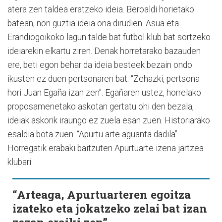
atera zen taldea eratzeko ideia. Beroaldi horietako
batean, non guztia ideia ona dirudien. Asua eta
Erandiogoikoko lagun talde bat futbol klub bat sortzeko
ideiarekin elkartu ziren. Denak horretarako bazauden
ere, beti egon behar da ideia besteek bezain ondo
ikusten ez duen pertsonaren bat. “Zehazki, pertsona
hori Juan Egaña izan zen”. Egañaren ustez, horrelako
proposamenetako askotan gertatu ohi den bezala,
ideiak askorik iraungo ez zuela esan zuen. Historiarako
esaldia bota zuen: “Apurtu arte aguanta dadila”.
Horregatik erabaki baitzuten Apurtuarte izena jartzea
klubari.
“Arteaga, Apurtuarteren egoitza
izateko eta jokatzeko zelai bat izan
zezan eraiki zen”