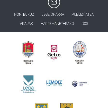
HONI BURUZ
LEGE OHARRA
PUBLIZITATEA
ARAUAK
HARREMANETARAKO
RSS