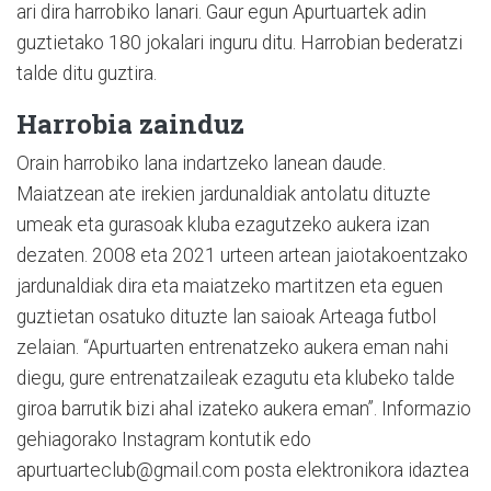
ari dira harrobiko lanari. Gaur egun Apurtuartek adin
guztietako 180 jokalari inguru ditu. Harrobian bederatzi
talde ditu guztira.
Harrobia zainduz
Orain harrobiko lana indartzeko lanean daude.
Maiatzean ate irekien jardunaldiak antolatu dituzte
umeak eta gurasoak kluba ezagutzeko aukera izan
dezaten. 2008 eta 2021 urteen artean jaiotakoentzako
jardunaldiak dira eta maiatzeko martitzen eta eguen
guztietan osatuko dituzte lan saioak Arteaga futbol
zelaian. “Apurtuarten entrenatzeko aukera eman nahi
diegu, gure entrenatzaileak ezagutu eta klubeko talde
giroa barrutik bizi ahal izateko aukera eman”. Informazio
gehiagorako Instagram kontutik edo
apurtuarteclub@gmail.com posta elektronikora idaztea