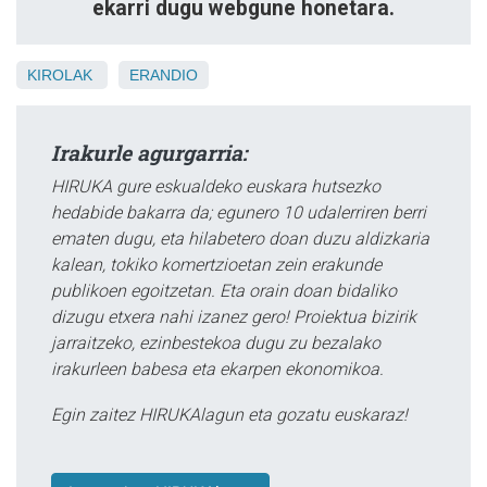
ekarri dugu webgune honetara.
KIROLAK
ERANDIO
Irakurle agurgarria:
HIRUKA gure eskualdeko euskara hutsezko
hedabide bakarra da; egunero 10 udalerriren berri
ematen dugu, eta hilabetero doan duzu aldizkaria
kalean, tokiko komertzioetan zein erakunde
publikoen egoitzetan. Eta orain doan bidaliko
dizugu etxera nahi izanez gero! Proiektua bizirik
jarraitzeko, ezinbestekoa dugu zu bezalako
irakurleen babesa eta ekarpen ekonomikoa.
Egin zaitez HIRUKAlagun eta gozatu euskaraz!