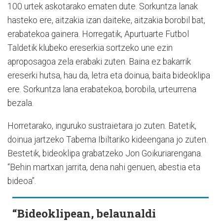
100 urtek askotarako ematen dute. Sorkuntza lanak
hasteko ere, aitzakia izan daiteke, aitzakia borobil bat,
erabatekoa gainera. Horregatik, Apurtuarte Futbol
Taldetik klubeko ereserkia sortzeko une ezin
aproposagoa zela erabaki zuten. Baina ez bakarrik
ereserki hutsa, hau da, letra eta doinua, baita bideoklipa
ere. Sorkuntza lana erabatekoa, borobila, urteurrena
bezala.
Horretarako, inguruko sustraietara jo zuten. Batetik,
doinua jartzeko Taberna Ibiltariko kideengana jo zuten.
Bestetik, bideoklipa grabatzeko Jon Goikuriarengana.
“Behin martxan jarrita, dena nahi genuen, abestia eta
bideoa”.
“Bideoklipean, belaunaldi