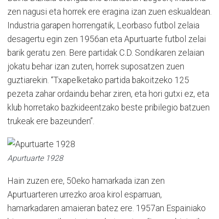
zen nagusi eta horrek ere eragina izan zuen eskualdean.
Industria garapen horrengatik, Leorbaso futbol zelaia
desagertu egin zen 1956an eta Apurtuarte futbol zelai
barik geratu zen. Bere partidak C.D. Sondikaren zelaian
jokatu behar izan zuten, horrek suposatzen zuen
guztiarekin. “Txapelketako partida bakoitzeko 125
pezeta zahar ordaindu behar ziren, eta hori gutxi ez, eta
klub horretako bazkideentzako beste pribilegio batzuen
trukeak ere bazeunden”.
Apurtuarte 1928
Hain zuzen ere, 50eko hamarkada izan zen
Apurtuarteren urrezko aroa kirol esparruan,
hamarkadaren amaieran batez ere. 1957an Espainiako