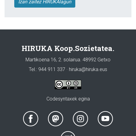
Izan zaitez HIRUKAlagun
HIRUKA Koop.Sozietatea.
Martikoena 16, 2. solairua. 48992 Getxo
Tel.: 944 911 337 · hiruka@hiruka.eus
Codesyntaxek egina