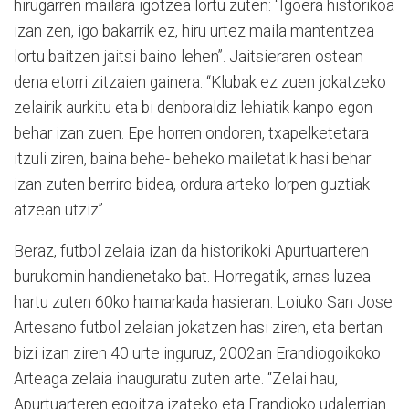
hirugarren mailara igotzea lortu zuten: “Igoera historikoa
izan zen, igo bakarrik ez, hiru urtez maila mantentzea
lortu baitzen jaitsi baino lehen”. Jaitsieraren ostean
dena etorri zitzaien gainera. “Klubak ez zuen jokatzeko
zelairik aurkitu eta bi denboraldiz lehiatik kanpo egon
behar izan zuen. Epe horren ondoren, txapelketetara
itzuli ziren, baina behe- beheko mailetatik hasi behar
izan zuten berriro bidea, ordura arteko lorpen guztiak
atzean utziz”.
Beraz, futbol zelaia izan da historikoki Apurtuarteren
burukomin handienetako bat. Horregatik, arnas luzea
hartu zuten 60ko hamarkada hasieran. Loiuko San Jose
Artesano futbol zelaian jokatzen hasi ziren, eta bertan
bizi izan ziren 40 urte inguruz, 2002an Erandiogoikoko
Arteaga zelaia inauguratu zuten arte. “Zelai hau,
Apurtuarteren egoitza izateko eta Erandioko udalerrian