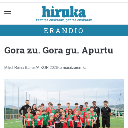
ERANDIO
Gora zu. Gora gu. Apurtu
Mikel Reina Barros/AIKOR
2026ko maiatzaren 7a