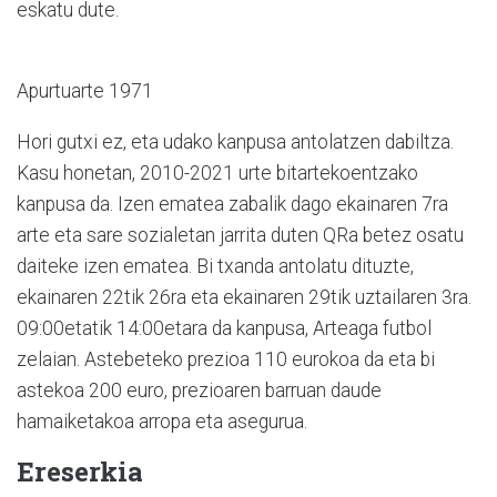
eskatu dute.
Apurtuarte 1971
Hori gutxi ez, eta udako kanpusa antolatzen dabiltza.
Kasu honetan, 2010-2021 urte bitartekoentzako
kanpusa da. Izen ematea zabalik dago ekainaren 7ra
arte eta sare sozialetan jarrita duten QRa betez osatu
daiteke izen ematea. Bi txanda antolatu dituzte,
ekainaren 22tik 26ra eta ekainaren 29tik uztailaren 3ra.
09:00etatik 14:00etara da kanpusa, Arteaga futbol
zelaian. Astebeteko prezioa 110 eurokoa da eta bi
astekoa 200 euro, prezioaren barruan daude
hamaiketakoa arropa eta asegurua.
Ereserkia