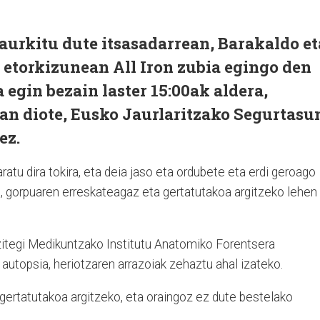
aurkitu dute itsasadarrean, Barakaldo et
 etorkizunean All Iron zubia egingo den
egin bezain laster 15:00ak aldera,
an diote, Eusko Jaurlaritzako Segurtasu
ez.
aratu dira tokira, eta deia jaso eta ordubete eta erdi geroago
n, gorpuaren erreskateagaz eta gertatutakoa argitzeko lehen
uzitegi Medikuntzako Institutu Anatomiko Forentsera
autopsia, heriotzaren arrazoiak zehaztu ahal izateko.
a gertatutakoa argitzeko, eta oraingoz ez dute bestelako