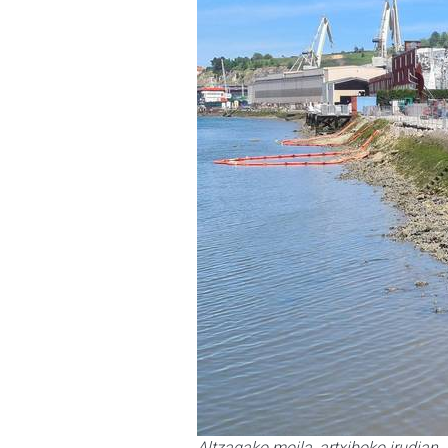
Altzagako moila, artxiboko irudian.