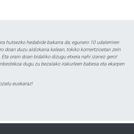
a hutsezko hedabide bakarra da; egunero 10 udalerriren
ero doan duzu aldizkaria kalean, tokiko komertzioetan zein
 Eta orain doan bidaliko dizugu etxera nahi izanez gero!
ezinbestekoa dugu zu bezalako irakurleen babesa eta ekarpen
ozatu euskaraz!