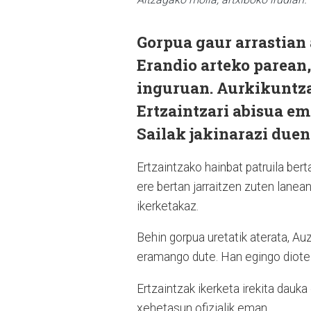
Gorpua gaur arrastian 
Erandio arteko parean,
inguruan. Aurkikuntza 
Ertzaintzari abisua em
Sailak jakinarazi duen
Ertzaintzako hainbat patruila bert
ere bertan jarraitzen zuten lanea
ikerketakaz.
Behin gorpua uretatik aterata, A
eramango dute. Han egingo diote 
Ertzaintzak ikerketa irekita dauk
xehetasun ofizialik eman.