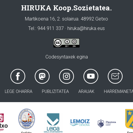
HIRUKA Koop.Sozietatea.
Martikoena 16, 2. solairua. 48992 Getxo
Tel.: 944 911 337 · hiruka@hiruka.eus
Codesyntaxek egina
LEGE OHARRA
PUBLIZITATEA
ARAUAK
HARREMANET