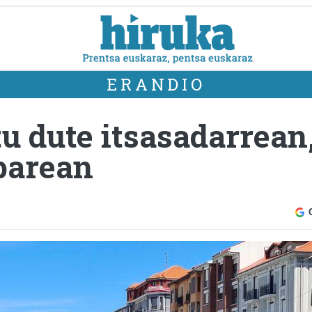
ERANDIO
tu dute itsasadarrean
parean