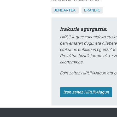
JENDARTEA
ERANDIO
Irakurle agurgarria:
HIRUKA gure eskualdeko euskar
berri ematen dugu, eta hilabet
erakunde publikoen egoitzetan.
Proiektua bizirik jarraitzeko, 
ekonomikoa.
Egin zaitez HIRUKAlagun eta g
Izan zaitez HIRUKAlagun