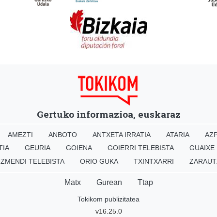
Gertuko informazioa, euskaraz
AMEZTI
ANBOTO
ANTXETA IRRATIA
ATARIA
AZP
TIA
GEURIA
GOIENA
GOIERRI TELEBISTA
GUAIXE
IZMENDI TELEBISTA
ORIO GUKA
TXINTXARRI
ZARAUT
Matx
Gurean
Ttap
Tokikom publizitatea
v16.25.0