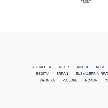
AIARALDEA
AIKOR
AIURRI
ALEA
BEGITU
ERRAN
EUSKALERRIA IRRA
KRONIKA
MAILOPE
NOAUA
O