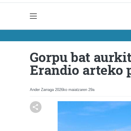
Gorpu bat aurki
Erandio arteko 
Ander Zarraga
2026ko maiatzaren 29a