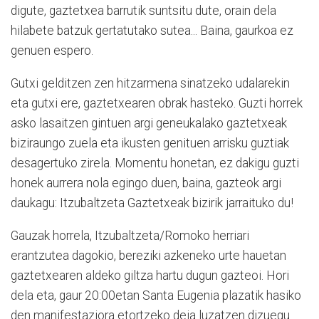
digute, gaztetxea barrutik suntsitu dute, orain dela
hilabete batzuk gertatutako sutea... Baina, gaurkoa ez
genuen espero.
Gutxi gelditzen zen hitzarmena sinatzeko udalarekin
eta gutxi ere, gaztetxearen obrak hasteko. Guzti horrek
asko lasaitzen gintuen argi geneukalako gaztetxeak
biziraungo zuela eta ikusten genituen arrisku guztiak
desagertuko zirela. Momentu honetan, ez dakigu guzti
honek aurrera nola egingo duen, baina, gazteok argi
daukagu: Itzubaltzeta Gaztetxeak bizirik jarraituko du!
Gauzak horrela, Itzubaltzeta/Romoko herriari
erantzutea dagokio, bereziki azkeneko urte hauetan
gaztetxearen aldeko giltza hartu dugun gazteoi. Hori
dela eta, gaur 20:00etan Santa Eugenia plazatik hasiko
den manifestaziora etortzeko deia luzatzen dizuegu.