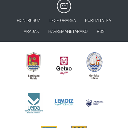
HONI BURUZ
LEGE OHARRA
PUBLIZITATEA
ARAUAK
HARREMANETARAKO
RSS