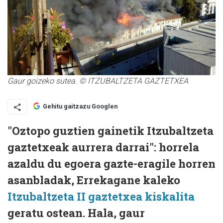
Gaur goizeko sutea. © ITZUBALTZETA GAZTETXEA
Gehitu gaitzazu Googlen
"Oztopo guztien gainetik Itzubaltzeta
gaztetxeak aurrera darrai": horrela
azaldu du egoera gazte-eragile horren
asanbladak, Errekagane kaleko
Itzubaltzeta II gaztetxea kiskalita
geratu ostean. Hala, gaur