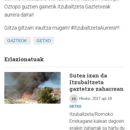
Oztopo guztien gainetik Itzubaltzeta Gaztetxeak
aurrera darrai!
Giltza giltzarri iraultza mugarri! #ItzubaltzetaAurrera!!!
GAZTEOK
GETXO
Erlazionatuak
Sutea izan da
Itzubaltzeta
gaztetxe zaharrean
Hiruka
2017 api 19
GETXO
Itzubaltzeta/Romoko
Errekagane kalean dagoen
eraikin zaharrak su hartu du