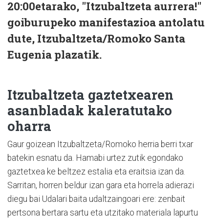
20:00etarako, "Itzubaltzeta aurrera!"
goiburupeko manifestazioa antolatu
dute, Itzubaltzeta/Romoko Santa
Eugenia plazatik.
Itzubaltzeta gaztetxearen
asanbladak kaleratutako
oharra
Gaur goizean Itzubaltzeta/Romoko herria berri txar
batekin esnatu da. Hamabi urtez zutik egondako
gaztetxea ke beltzez estalia eta eraitsia izan da.
Sarritan, horren beldur izan gara eta horrela adierazi
diegu bai Udalari baita udaltzaingoari ere: zenbait
pertsona bertara sartu eta utzitako materiala lapurtu