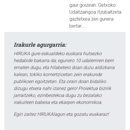
gaur goizean. Getxoko
Udaltzaingoa Itzubaltzeta
gaztetxea zen gunera
bertar…
Irakurle agurgarria:
HIRUKA gure eskualdeko euskara hutsezko
hedabide bakarra da; egunero 10 udalerriren berri
ematen dugu, eta hilabetero doan duzu aldizkaria
kalean, tokiko komertzioetan zein erakunde
publikoen egoitzetan. Eta orain doan bidaliko
dizugu etxera nahi izanez gero! Proiektua bizirik
jarraitzeko, ezinbestekoa dugu zu bezalako
irakurleen babesa eta ekarpen ekonomikoa.
Egin zaitez HIRUKAlagun eta gozatu euskaraz!