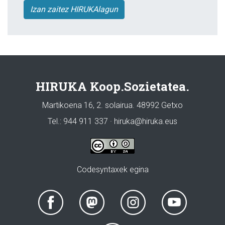
Izan zaitez HIRUKAlagun
HIRUKA Koop.Sozietatea.
Martikoena 16, 2. solairua. 48992 Getxo
Tel.: 944 911 337 · hiruka@hiruka.eus
Codesyntaxek egina