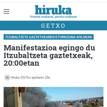
GETXO
ITZUBALTZETA GAZTETXEAREN ETORKIZUNA KOLOKAN
Manifestazioa egingo du
Itzubaltzeta gaztetxeak,
20:00etan
Hiruka
2017ko apirilaren 19a