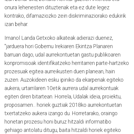
onura lehenesten dituztenak eta ez dute legez
kontrako, difamaziozko zein diskriminaziorako edukirik
izan behar.
Imanol Landa Getxoko alkateak adierazi duenez,
"jarduera hori Gobernu Irekiaren Ekintza Planaren
barruan dago, udal aurrekontuetan gastu publikoaren
konpromisoak identifikatzeko herritarren parte-hartzeko
prozesuak egitea aurreikusten duen planean, hain
zuzen. Auzokideen esku ipiniko da ekarpenak egiteko
aukera, urtarrilaren 10etik aurrera udal aurrekontuak
egiten diren bitartean. Horrela, Udalak ideia, proiektu,
proposamen... horiek guztiak 2018ko aurrekontuetan
txertatzeko aukera izango du. Horretarako, oraingo
honetan prozesu honi buruz hitzaldi informatibo
gehiago antolatu ditugu, baita hitzaldi horiek egiteko