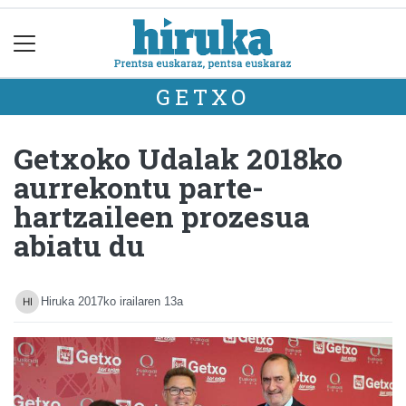
GETXO
Getxoko Udalak 2018ko
aurrekontu parte-
hartzaileen prozesua
abiatu du
Hiruka
2017ko irailaren 13a