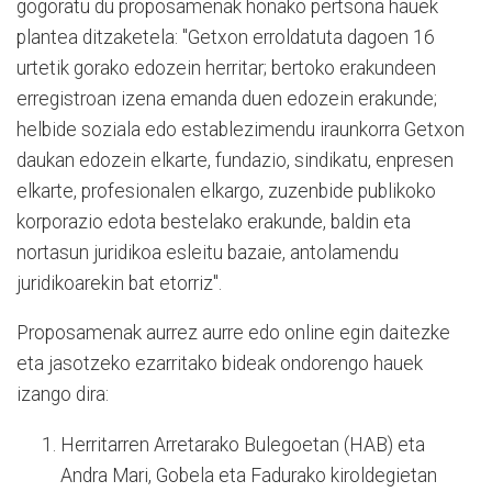
gogoratu du proposamenak honako pertsona hauek
plantea ditzaketela: "Getxon erroldatuta dagoen 16
urtetik gorako edozein herritar; bertoko erakundeen
erregistroan izena emanda duen edozein erakunde;
helbide soziala edo establezimendu iraunkorra Getxon
daukan edozein elkarte, fundazio, sindikatu, enpresen
elkarte, profesionalen elkargo, zuzenbide publikoko
korporazio edota bestelako erakunde, baldin eta
nortasun juridikoa esleitu bazaie, antolamendu
juridikoarekin bat etorriz".
Proposamenak aurrez aurre edo online egin daitezke
eta jasotzeko ezarritako bideak ondorengo hauek
izango dira:
Herritarren Arretarako Bulegoetan (HAB) eta
Andra Mari, Gobela eta Fadurako kiroldegietan