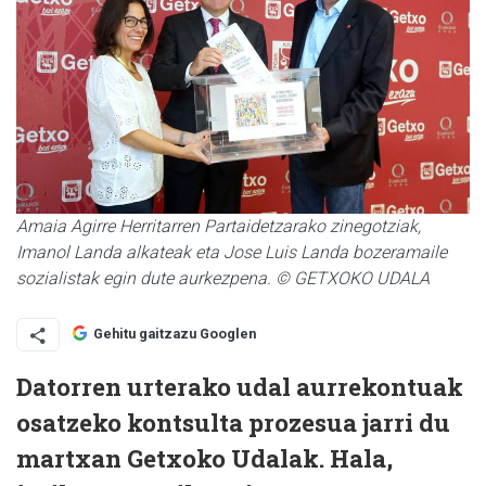
Amaia Agirre Herritarren Partaidetzarako zinegotziak,
Imanol Landa alkateak eta Jose Luis Landa bozeramaile
sozialistak egin dute aurkezpena. © GETXOKO UDALA
Gehitu gaitzazu Googlen
Datorren urterako udal aurrekontuak
osatzeko kontsulta prozesua jarri du
martxan Getxoko Udalak. Hala,