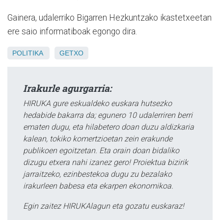
Gainera, udalerriko Bigarren Hezkuntzako ikastetxeetan
ere saio informatiboak egongo dira.
POLITIKA
GETXO
Irakurle agurgarria:
HIRUKA gure eskualdeko euskara hutsezko
hedabide bakarra da; egunero 10 udalerriren berri
ematen dugu, eta hilabetero doan duzu aldizkaria
kalean, tokiko komertzioetan zein erakunde
publikoen egoitzetan. Eta orain doan bidaliko
dizugu etxera nahi izanez gero! Proiektua bizirik
jarraitzeko, ezinbestekoa dugu zu bezalako
irakurleen babesa eta ekarpen ekonomikoa.
Egin zaitez HIRUKAlagun eta gozatu euskaraz!