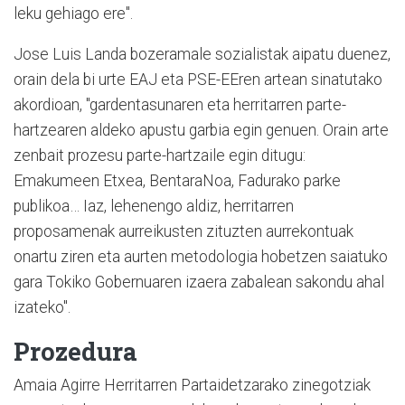
leku gehiago ere".
Jose Luis Landa bozeramale sozialistak aipatu duenez,
orain dela bi urte EAJ eta PSE-EEren artean sinatutako
akordioan, "gardentasunaren eta herritarren parte-
hartzearen aldeko apustu garbia egin genuen. Orain arte
zenbait prozesu parte-hartzaile egin ditugu:
Emakumeen Etxea, BentaraNoa, Fadurako parke
publikoa… Iaz, lehenengo aldiz, herritarren
proposamenak aurreikusten zituzten aurrekontuak
onartu ziren eta aurten metodologia hobetzen saiatuko
gara Tokiko Gobernuaren izaera zabalean sakondu ahal
izateko".
Prozedura
Amaia Agirre Herritarren Partaidetzarako zinegotziak