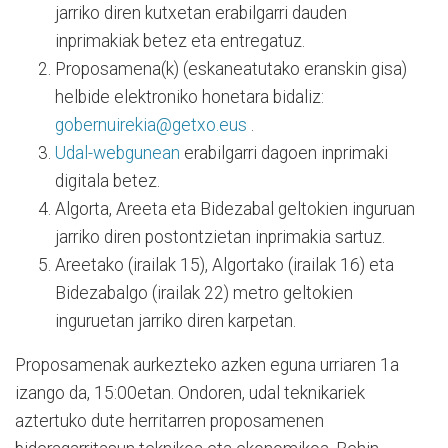
jarriko diren kutxetan erabilgarri dauden
inprimakiak betez eta entregatuz.
Proposamena(k) (eskaneatutako eranskin gisa)
helbide elektroniko honetara bidaliz:
gobernuirekia@getxo.eus
.
Udal-webgunean
erabilgarri dagoen inprimaki
digitala betez.
Algorta, Areeta eta Bidezabal geltokien inguruan
jarriko diren postontzietan inprimakia sartuz.
Areetako (irailak 15), Algortako (irailak 16) eta
Bidezabalgo (irailak 22) metro geltokien
inguruetan jarriko diren karpetan.
Proposamenak aurkezteko azken eguna urriaren 1a
izango da, 15:00etan. Ondoren, udal teknikariek
aztertuko dute herritarren proposamenen