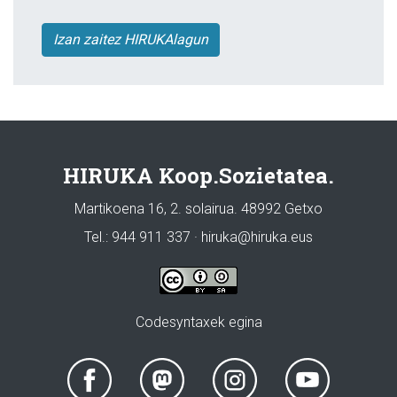
Izan zaitez HIRUKAlagun
HIRUKA Koop.Sozietatea.
Martikoena 16, 2. solairua. 48992 Getxo
Tel.: 944 911 337 · hiruka@hiruka.eus
Codesyntaxek egina