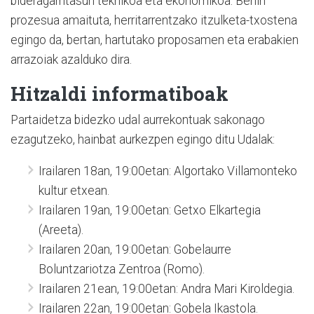
bideragarritasun teknikoa eta ekonomikoa. Behin
prozesua amaituta, herritarrentzako itzulketa-txostena
egingo da, bertan, hartutako proposamen eta erabakien
arrazoiak azalduko dira.
Hitzaldi informatiboak
Partaidetza bidezko udal aurrekontuak sakonago
ezagutzeko, hainbat aurkezpen egingo ditu Udalak:
Irailaren 18an, 19:00etan: Algortako Villamonteko
kultur etxean.
Irailaren 19an, 19:00etan: Getxo Elkartegia
(Areeta).
Irailaren 20an, 19:00etan: Gobelaurre
Boluntzariotza Zentroa (Romo).
Irailaren 21ean, 19:00etan: Andra Mari Kiroldegia.
Irailaren 22an, 19:00etan: Gobela Ikastola.