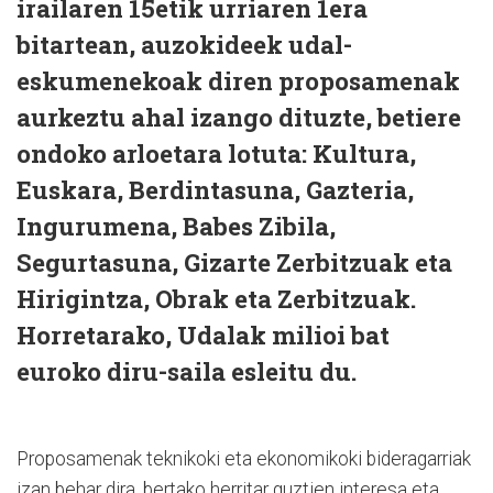
irailaren 15etik urriaren 1era
bitartean, auzokideek udal-
eskumenekoak diren proposamenak
aurkeztu ahal izango dituzte, betiere
ondoko arloetara lotuta: Kultura,
Euskara, Berdintasuna, Gazteria,
Ingurumena, Babes Zibila,
Segurtasuna, Gizarte Zerbitzuak eta
Hirigintza, Obrak eta Zerbitzuak.
Horretarako, Udalak milioi bat
euroko diru-saila esleitu du.
Proposamenak teknikoki eta ekonomikoki bideragarriak
izan behar dira, bertako herritar guztien interesa eta