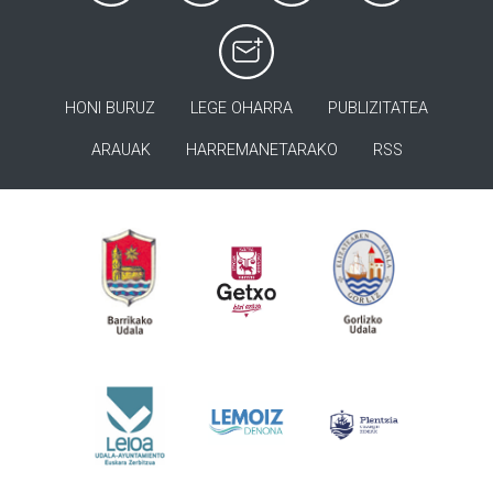
HONI BURUZ
LEGE OHARRA
PUBLIZITATEA
ARAUAK
HARREMANETARAKO
RSS