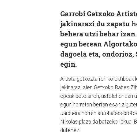
Garrobi Getxoko Artist
jakinarazi du zapatu h
behera utzi behar izan
egun berean Algortako 
dagoela eta, ondorioz,
egin.
Artista getxoztarren kolektiboak 
jakinarazi zien Getxoko Babes Zibi
epeak bete arren, astelehenean ud
egun horretan bertan esan ziguten
Jarduera horren autobabes-protok
Nikolas plaza da batzeko-lekua. Be
dutenez.