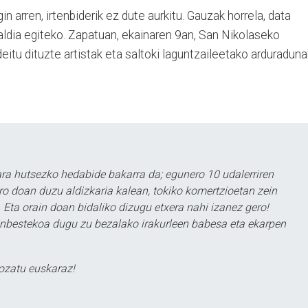
n arren, irtenbiderik ez dute aurkitu. Gauzak horrela, data
aialdia egiteko. Zapatuan, ekainaren 9an, San Nikolaseko
eitu dituzte artistak eta saltoki laguntzaileetako arduraduna
a hutsezko hedabide bakarra da; egunero 10 udalerriren
ero doan duzu aldizkaria kalean, tokiko komertzioetan zein
 Eta orain doan bidaliko dizugu etxera nahi izanez gero!
ezinbestekoa dugu zu bezalako irakurleen babesa eta ekarpen
ozatu euskaraz!