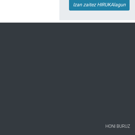
Izan zaitez HIRUKAlagun
HONI BURUZ