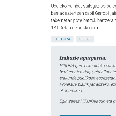
Udaleko hainbat sailegaz berba egi
berriak aztertzen dabil Garrobi, j
tabernetan pote batzuk hartzera d
13:00etan elkartuko dira.
KULTURA
GETXO
Irakurle agurgarria:
HIRUKA gure eskualdeko euskar
berri ematen dugu, eta hilabet
erakunde publikoen egoitzetan.
Proiektua bizirik jarraitzeko, 
ekonomikoa.
Egin zaitez HIRUKAlagun eta g