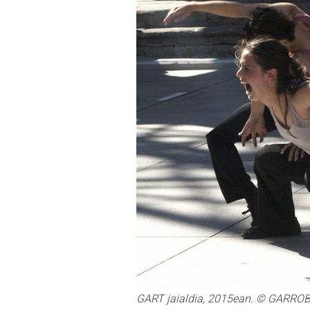
GART jaialdia, 2015ean. © GARROB