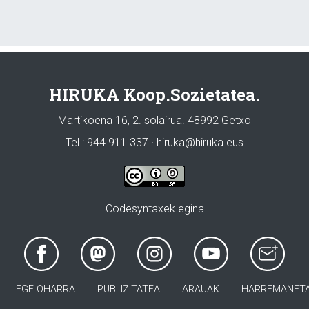
HIRUKA Koop.Sozietatea.
Martikoena 16, 2. solairua. 48992 Getxo
Tel.: 944 911 337 · hiruka@hiruka.eus
Codesyntaxek egina
LEGE OHARRA
PUBLIZITATEA
ARAUAK
HARREMANET