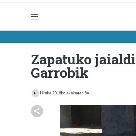
Zapatuko jaialdi
Garrobik
Hiruka
2018ko ekainaren 8a