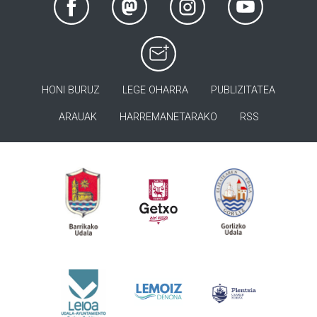
HONI BURUZ
LEGE OHARRA
PUBLIZITATEA
ARAUAK
HARREMANETARAKO
RSS