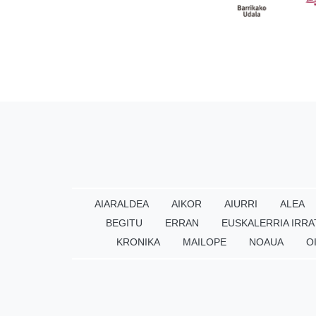
AIARALDEA
AIKOR
AIURRI
ALEA
BEGITU
ERRAN
EUSKALERRIA IRRA
KRONIKA
MAILOPE
NOAUA
O