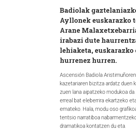
Badiolak gaztelaniazko
Ayllonek euskarazko t
Arane Malaxetxebarria
irabazi dute haurrent
lehiaketa, euskarazko 
hurrenez hurren.
Ascensión
Badiola Aristimuñoren 
kazetariaren bizitza ardatz duen k
zuen lana aipatzeko modukoa da. 
erreal bat eleberrira ekartzeko et
emateko. Hala, modu oso grafikoan
tentsio narratiboa nabarmentzek
dramatikoa kontatzen du eta.