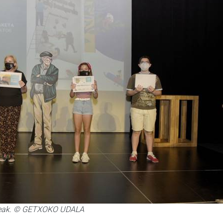
azleak. © GETXOKO UDALA