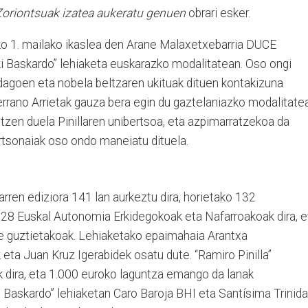
Zoriontsuak izatea aukeratu genuen
obrari esker.
o 1. mailako ikaslea den Arane Malaxetxebarria DUCE
ki Baskardo” lehiaketa euskarazko modalitatean. Oso ongi
dagoen eta nobela beltzaren ukituak dituen kontakizuna
errano Arrietak gauza bera egin du gaztelaniazko modalitate
tzen duela Pinillaren unibertsoa, eta azpimarratzekoa da
ertsonaiak oso ondo maneiatu dituela.
garren ediziora 141 lan aurkeztu dira, horietako 132
o 28 Euskal Autonomia Erkidegokoak eta Nafarroakoak dira, e
de guztietakoak. Lehiaketako epaimahaia Arantxa
 eta Juan Kruz Igerabidek osatu dute. “Ramiro Pinilla”
k dira, eta 1.000 euroko laguntza emango da lanak
i Baskardo” lehiaketan Caro Baroja BHI eta Santísima Trinid