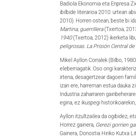
Badiola Ekonomia eta Enpresa Zie
ibilbide literarioa 2010. urtean ab
2010). Horren ostean, beste bi ida
Martina, guerrillera
(Txertoa, 201
1940
(Txertoa, 2012) ikerketa lib
peligrosas. La Prisión Central 
Mikel Ayllon Corralek (Bilbo, 1980
eleberriagatik. Oso ongi karakteri
irtena, desagertzear dagoen famil
izan ere, harreman estua dauka zi
Industria zaharraren gainbeherar
egina, ez ikuspegi historikoarekin
Ayllon
itzultzailea da ogibidez, e
Horrez gainera,
Gerezi gorrien ga
Gainera, Donostia Hiriko Kutxa Lit