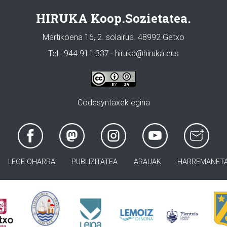
HIRUKA Koop.Sozietatea.
Martikoena 16, 2. solairua. 48992 Getxo
Tel.: 944 911 337 · hiruka@hiruka.eus
Codesyntaxek egina
LEGE OHARRA
PUBLIZITATEA
ARAUAK
HARREMANET