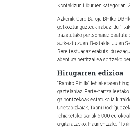
Kontakizun Liburuen kategorian,
Azkenik, Caro Baroja BHIko DBHk
getxoztar gazteak irabazi du “Txi
trazatutako pertsonaiez osatuta 
aurkeztu zuen. Bestalde, Julen S
Bere testuagaz erakutsi du ezagu
abentura berritzailea sortzeko p
Hirugarren edizioa
“Ramiro Pinilla” lehiaketaren hiru
gaztelaniaz. Parte-hartzaileetak
gainontzekoak estatuko ia lurral
Urretabizkaiak, Txani Rodríguezek
lehiaketako sariak 6.000 eurokoa
argitaratzeko. Haurrentzako “Txik