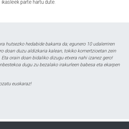
ikasleek parte hartu dute.
a hutsezko hedabide bakarra da; egunero 10 udalerriren
ero doan duzu aldizkaria kalean, tokiko komertzioetan zein
 Eta orain doan bidaliko dizugu etxera nahi izanez gero!
ezinbestekoa dugu zu bezalako irakurleen babesa eta ekarpen
ozatu euskaraz!