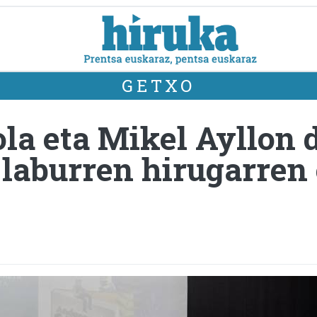
GETXO
la eta Mikel Ayllon 
i laburren hirugarren