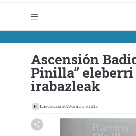
Ascensión Badio
Pinilla” eleberr
irabazleak
Erredakzioa
2020ko irailaren 21a