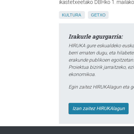
ikastetxeetako DBHko 1. mailako 
KULTURA
GETXO
Irakurle agurgarria:
HIRUKA gure eskualdeko euskar
berri ematen dugu, eta hilabet
erakunde publikoen egoitzetan.
Proiektua bizirik jarraitzeko, 
ekonomikoa.
Egin zaitez HIRUKAlagun eta g
Izan zaitez HIRUKAlagun