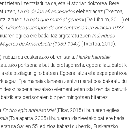
ntzietan lizentziaduna da, eta Historian doktorea. Bere
iatu zen,
La ría de los afrancesados
eleberriagaz (Txertoa,
tzi zituen:
La bala que mató al general
(De Librum, 2011) e
3).
Cárceles y campos de concentración en Bizkaia 1937-
uruaren egilea ere bada. Iaz argitaratu zuen
Individuas
de Mujeres de Amorebieta (1939-1947)
(Txertoa, 2019).
) irabazi du euskarazko obren saria,
Hanka hautsiak
zatutako pertsonaia bat da protagonista, egoera latz batetik
ia eta bizilagun giro batean. Egoera latza eta esperpentikoa;
rkuagaz. Epaimahaiak lanaren zentzu narratiboa baloratu du.
en deskribapena bezalako elementuetan islatzen da, barrutik
, baizik eta pertsonaien bizipen mingotsen bitartez.
ta
Ez tiro egin anbulantziei
(Elkar, 2015) liburuaren egilea.
raia
(Txalaparta, 2005) liburuaren idazleetako bat ere bada.
eratura Sarien 55. edizioa irabazi du berriki, Euskarazko