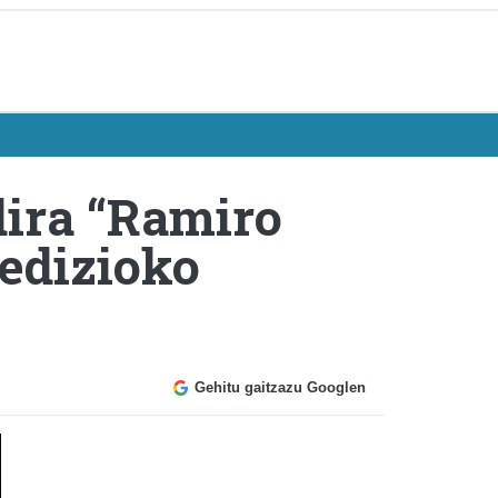
dira “Ramiro
 edizioko
Gehitu gaitzazu Googlen