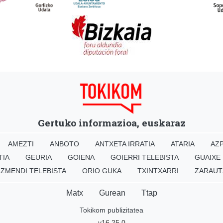
Gertuko informazioa, euskaraz
AMEZTI
ANBOTO
ANTXETA IRRATIA
ATARIA
AZP
TIA
GEURIA
GOIENA
GOIERRI TELEBISTA
GUAIXE
IZMENDI TELEBISTA
ORIO GUKA
TXINTXARRI
ZARAUT
Matx
Gurean
Ttap
Tokikom publizitatea
v16.25.0