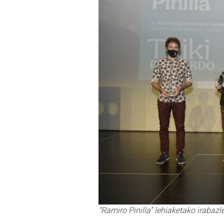
“Ramiro Pinilla” lehiaketako irab