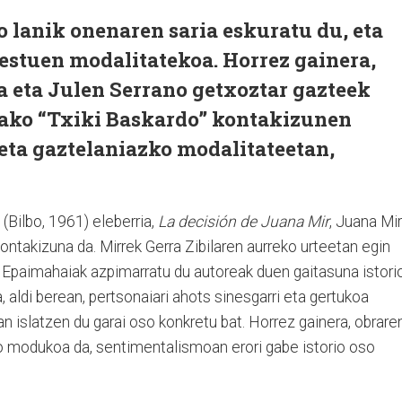
 lanik onenaren saria eskuratu du, eta
estuen modalitatekoa. Horrez gainera,
 eta Julen Serrano getxoztar gazteek
zako “Txiki Baskardo” kontakizunen
eta gaztelaniazko modalitateetan,
(Bilbo, 1961) eleberria,
La decisión de Juana Mir
, Juana Mir
ontakizuna da. Mirrek Gerra Zibilaren aurreko urteetan egin
Epaimahaiak azpimarratu du autoreak duen gaitasuna istori
a, aldi berean, pertsonaiari ahots sinesgarri eta gertukoa
 islatzen du garai oso konkretu bat. Horrez gainera, obrare
o modukoa da, sentimentalismoan erori gabe istorio oso