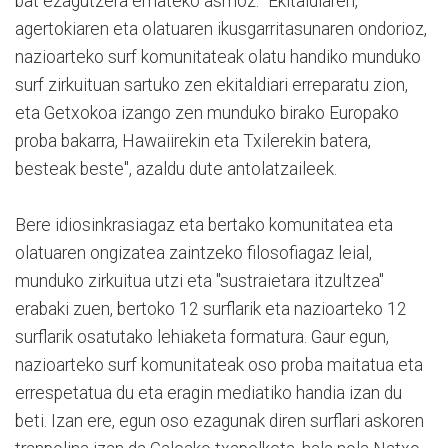
bat ezagutzera emateko asmoz. "Ekitaldiaren,
agertokiaren eta olatuaren ikusgarritasunaren ondorioz,
nazioarteko surf komunitateak olatu handiko munduko
surf zirkuituan sartuko zen ekitaldiari erreparatu zion,
eta Getxokoa izango zen munduko birako Europako
proba bakarra, Hawaiirekin eta Txilerekin batera,
besteak beste", azaldu dute antolatzaileek.
Bere idiosinkrasiagaz eta bertako komunitatea eta
olatuaren ongizatea zaintzeko filosofiagaz leial,
munduko zirkuitua utzi eta "sustraietara itzultzea"
erabaki zuen, bertoko 12 surflarik eta nazioarteko 12
surflarik osatutako lehiaketa formatura. Gaur egun,
nazioarteko surf komunitateak oso proba maitatua eta
errespetatua du eta eragin mediatiko handia izan du
beti. Izan ere, egun oso ezagunak diren surflari askoren