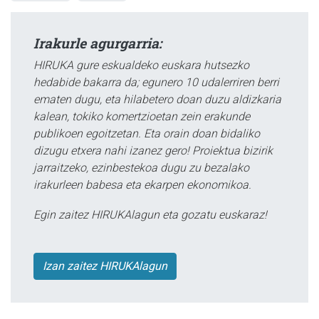
Irakurle agurgarria:
HIRUKA gure eskualdeko euskara hutsezko
hedabide bakarra da; egunero 10 udalerriren berri
ematen dugu, eta hilabetero doan duzu aldizkaria
kalean, tokiko komertzioetan zein erakunde
publikoen egoitzetan. Eta orain doan bidaliko
dizugu etxera nahi izanez gero! Proiektua bizirik
jarraitzeko, ezinbestekoa dugu zu bezalako
irakurleen babesa eta ekarpen ekonomikoa.
Egin zaitez HIRUKAlagun eta gozatu euskaraz!
Izan zaitez HIRUKAlagun