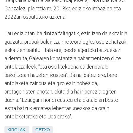
tranpolina izan da Galeako txapelketa, hala nola Natxo
Gonzalez plentziarra, 2013ko edizioko irabazlea eta
2022an ospatutako azkena.
Lau ediziotan, baldintza faltagatik, ezin izan da ekitaldia
gauzatu, probak baldintza meteorologiko oso zehatzak
eskatzen baititu. Hala ere, beste agertoki batzuekaz
alderatuta, Galearen konstantzia nabarmentzen dute
antolatzaileek, "eta oso litekeena da denboraldi
bakoitzean hausten ikustea". Baina, batez ere, bere
antolaketa zaindua eta giro ezin hobea da,
protagonisten ahotan, ekitaldia hain berezia egiten
duena. "Ezaugarri horiei eustea eta ekitaldiari beste
estra batzuk ematea lehentasunezkoa da orain
antolaketarako eta Udalerako".
KIROLAK
GETXO