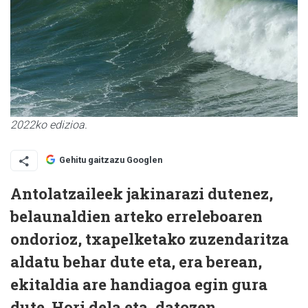
2022ko edizioa.
Gehitu gaitzazu Googlen
Antolatzaileek jakinarazi dutenez,
belaunaldien arteko erreleboaren
ondorioz, txapelketako zuzendaritza
aldatu behar dute eta, era berean,
ekitaldia are handiagoa egin gura
dute. Hori dela eta, datozen