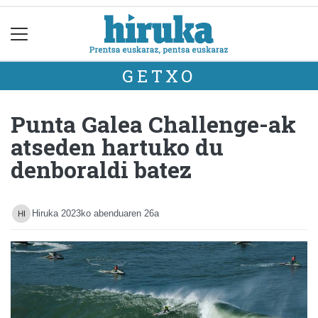
GETXO
Punta Galea Challenge-ak
atseden hartuko du
denboraldi batez
Hiruka
2023ko abenduaren 26a