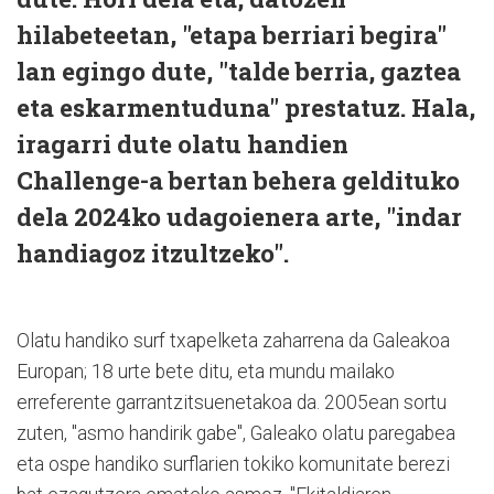
hilabeteetan, "etapa berriari begira"
lan egingo dute, "talde berria, gaztea
eta eskarmentuduna" prestatuz. Hala,
iragarri dute olatu handien
Challenge-a bertan behera geldituko
dela 2024ko udagoienera arte, "indar
handiagoz itzultzeko".
Olatu handiko surf txapelketa zaharrena da Galeakoa
Europan; 18 urte bete ditu, eta mundu mailako
erreferente garrantzitsuenetakoa da. 2005ean sortu
zuten, "asmo handirik gabe", Galeako olatu paregabea
eta ospe handiko surflarien tokiko komunitate berezi