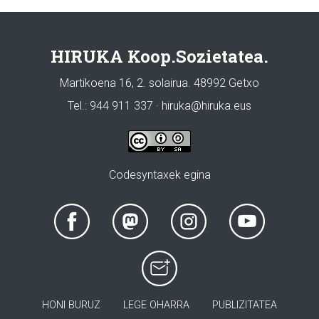
HIRUKA Koop.Sozietatea.
Martikoena 16, 2. solairua. 48992 Getxo
Tel.: 944 911 337 · hiruka@hiruka.eus
Codesyntaxek egina
HONI BURUZ
LEGE OHARRA
PUBLIZITATEA