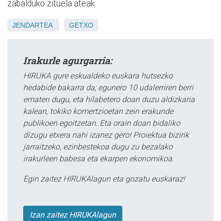
zabalduko zituela ateak.
JENDARTEA
GETXO
Irakurle agurgarria:
HIRUKA gure eskualdeko euskara hutsezko
hedabide bakarra da; egunero 10 udalerriren berri
ematen dugu, eta hilabetero doan duzu aldizkaria
kalean, tokiko komertzioetan zein erakunde
publikoen egoitzetan. Eta orain doan bidaliko
dizugu etxera nahi izanez gero! Proiektua bizirik
jarraitzeko, ezinbestekoa dugu zu bezalako
irakurleen babesa eta ekarpen ekonomikoa.
Egin zaitez HIRUKAlagun eta gozatu euskaraz!
Izan zaitez HIRUKAlagun