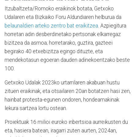
Itzubaltzeta/Romoko eraikinok botata, Getxoko
Udalaren eta Bizkaiko Foru Aldundiaren helburua da
belaunaldien arteko zentro bat eraikitzea
. Azpiegitura
horretan adin desberdinetako pertsonak elkarregaz
bizitzea da asmoa; horretarako, guztira, gazteei
begirako 40 etxebizitza egingo dituzte, eta
mendekotasun egoeran dauden adinekoentzako beste
100.
Getxoko Udalak 2023ko urtarrilaren akabuan hustu
zituen eraikinak, eta otsailaren 20an botatzen hasi zen,
hainbat protesta-egunen ondoren, hondeamakinak
lekura sartzea lortu ostean.
Proiektuak 16 milioi euroko inbertsioa aurreikusten du
eta, hasiera batean, iragarri zuten aurten, 2024an,