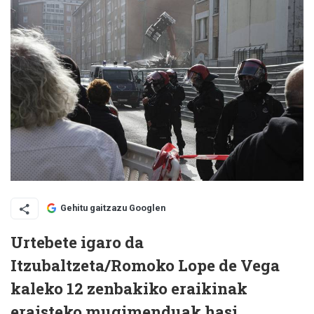
Gehitu gaitzazu Googlen
Urtebete igaro da
Itzubaltzeta/Romoko Lope de Vega
kaleko 12 zenbakiko eraikinak
eraisteko mugimenduak hasi