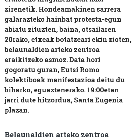
zirenetik. Hondeamakinen sarrera
galarazteko hainbat protesta-egun
abiatu zituzten, baina, otsailaren
20rako, etxeak botatzeari ekin zioten,
belaunaldien arteko zentroa
eraikitzeko asmoz. Data hori
gogoratu guran, Eutsi Romo
kolektiboak manifestazioa deitu du
biharko, eguaztenerako. 19:00etan
jarri dute hitzordua, Santa Eugenia
plazan.
Belaunaldien arteko zentroa