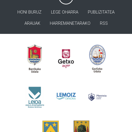
HONI BURUZ
LEGE OHARRA
PUBLIZITATEA
ARAUAK
HARREMANETARAKO
RSS