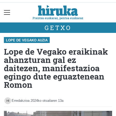
GETXO
LOPE DE VEGAKO AUZIA
Lope de Vegako eraikinak
ahanzturan gal ez
daitezen, manifestazioa
egingo dute eguaztenean
Romon
Erredakzioa
2024ko otsailaren 13a