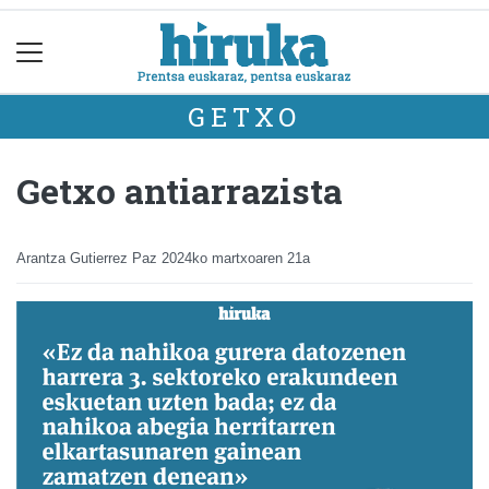
GETXO
Getxo antiarrazista
Arantza Gutierrez Paz
2024ko martxoaren 21a