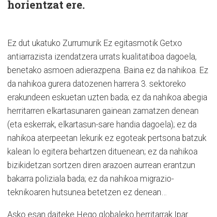
horientzat ere.
Ez dut ukatuko Zurrumurik Ez egitasmotik Getxo
antiarrazista izendatzera urrats kualitatiboa dagoela,
benetako asmoen adierazpena. Baina ez da nahikoa. Ez
da nahikoa gurera datozenen harrera 3. sektoreko
erakundeen eskuetan uzten bada; ez da nahikoa abegia
herritarren elkartasunaren gainean zamatzen denean
(eta eskerrak, elkartasun-sare handia dagoela); ez da
nahikoa aterpeetan lekurik ez egoteak pertsona batzuk
kalean lo egitera behartzen dituenean; ez da nahikoa
bizikidetzan sortzen diren arazoen aurrean erantzun
bakarra poliziala bada; ez da nahikoa migrazio-
teknikoaren hutsunea betetzen ez denean…
Asko esan daiteke Hego globaleko herritarrak Ipar