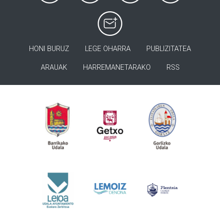
HONI BURUZ
LEGE OHARRA
PUBLIZITATEA
ARAUAK
HARREMANETARAKO
RSS