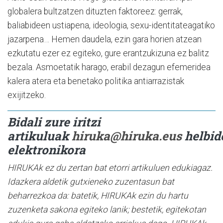
globalera bultzatzen dituzten faktoreez: gerrak,
baliabideen ustiapena, ideologia, sexu-identitateagatiko
jazarpena… Hemen daudela, ezin gara horien atzean
ezkutatu ezer ez egiteko, gure erantzukizuna ez balitz
bezala. Asmoetatik harago, erabil dezagun efemeridea
kalera atera eta benetako politika antiarrazistak
exijitzeko.
Bidali zure iritzi
artikuluak
hiruka@hiruka.eus
helbid
elektronikora
HIRUKAk ez du zertan bat etorri artikuluen edukiagaz.
Idazkera aldetik gutxieneko zuzentasun bat
beharrezkoa da: batetik, HIRUKAk ezin du hartu
zuzenketa sakona egiteko lanik; bestetik, egitekotan