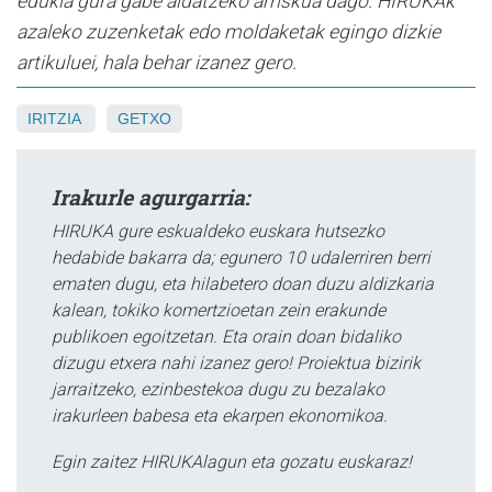
edukia gura gabe aldatzeko arriskua dago. HIRUKAk
azaleko zuzenketak edo moldaketak egingo dizkie
artikuluei, hala behar izanez gero.
IRITZIA
GETXO
Irakurle agurgarria:
HIRUKA gure eskualdeko euskara hutsezko
hedabide bakarra da; egunero 10 udalerriren berri
ematen dugu, eta hilabetero doan duzu aldizkaria
kalean, tokiko komertzioetan zein erakunde
publikoen egoitzetan. Eta orain doan bidaliko
dizugu etxera nahi izanez gero! Proiektua bizirik
jarraitzeko, ezinbestekoa dugu zu bezalako
irakurleen babesa eta ekarpen ekonomikoa.
Egin zaitez HIRUKAlagun eta gozatu euskaraz!