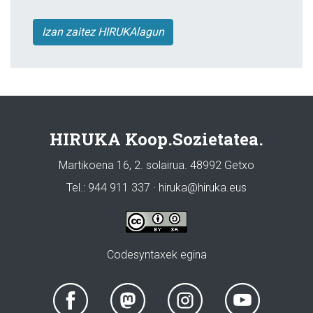
Izan zaitez HIRUKAlagun
HIRUKA Koop.Sozietatea.
Martikoena 16, 2. solairua. 48992 Getxo
Tel.: 944 911 337 · hiruka@hiruka.eus
Codesyntaxek egina