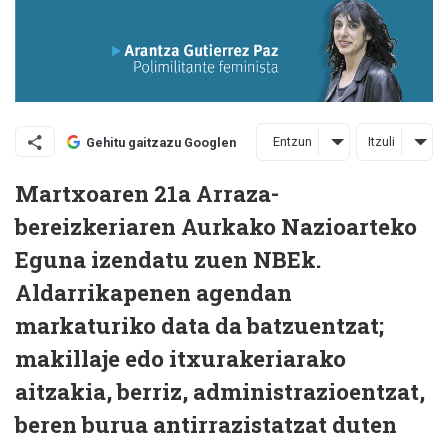
Entzun
Itzuli
Gehitu gaitzazu Googlen
M
artxoaren 21a Arraza-
bereizkeriaren Aurkako Nazioarteko
Eguna izendatu zuen NBEk.
Aldarrikapenen agendan
markaturiko data da batzuentzat;
makillaje edo itxurakeriarako
aitzakia, berriz, administrazioentzat,
beren burua antirrazistatzat duten