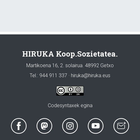
HIRUKA Koop.Sozietatea.
Martikoena 16, 2. solairua. 48992 Getxo
Tel.: 944 911 337 · hiruka@hiruka.eus
Codesyntaxek egina