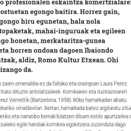
ko profesionalen eskaintza komertzialar
ostuetan egongo baitira. Horrez gain,
egongo hiru egunetan, hala nola
 topaketak, mahai-inguruak eta egileen
ngo honetan, merkataritza-gunea
eta horren ondoan dagoen Ibaiondo
tzak, aldiz, Romo Kultur Etxean. Ohi
 izango da.
hi zaien omenaldia ez da faltako eta oraingoan Laura Perez
rituko dituzte antolatzaileek. Komikiaren eta ilustrazioaren
erez Vernettik (Bartzelona, 1958). 80ko hamarkadan abiatu
izkariko orrialdeetan. Bertan, hamarkada batez argitaratu zit
tiko eta narratibo berriak bilatzen dituen estilo apurtzailea 
rtsaleko egile handiak komikira egokitzera zuzenduta dago