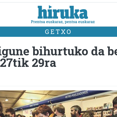
GETXO
gune bihurtuko da be
 27tik 29ra