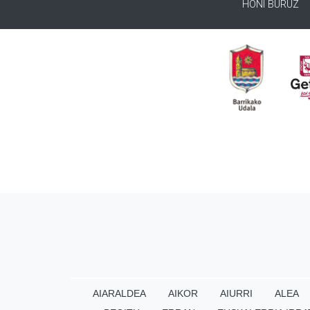
HONI BURUZ
AIARALDEA
AIKOR
AIURRI
ALEA