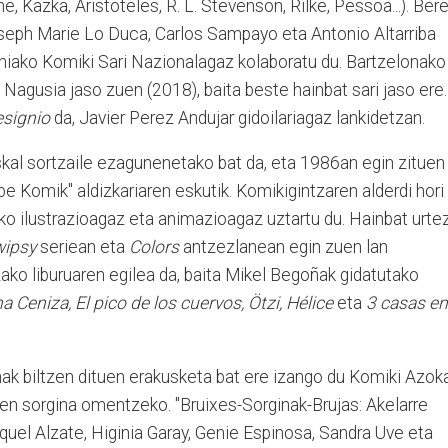
 Kazka, Aristoteles, R. L. Stevenson, Rilke, Pessoa...). Ber
Joseph Marie Lo Duca, Carlos Sampayo eta Antonio Altarriba
iako Komiki Sari Nazionalagaz kolaboratu du. Bartzelonako
agusia jaso zuen (2018), baita beste hainbat sari jaso ere.
esignio
da, Javier Perez Andujar gidoilariagaz lankidetzan.
skal sortzaile ezagunenetako bat da, eta 1986an egin zituen
be Komik" aldizkariaren eskutik. Komikigintzaren alderdi hori
ako ilustrazioagaz eta animazioagaz uztartu du. Hainbat urtez
ipsy
seriean eta
Colors
antzezlanean egin zuen lan
ako liburuaren egilea da, baita Mikel Begoñak gidatutako
ma Ceniza, El pico de los cuervos, Ötzi, Hélice
eta
3 casas en
ak biltzen dituen erakusketa bat ere izango du Komiki Azoka
den sorgina omentzeko. "Bruixes-Sorginak-Brujas: Akelarre
aquel Alzate, Higinia Garay, Genie Espinosa, Sandra Uve eta