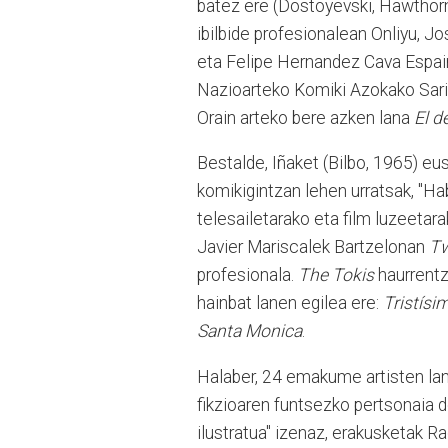
batez ere (Dostoyevski, Hawthorne,
ibilbide profesionalean Onliyu, 
eta Felipe Hernandez Cava Espain
Nazioarteko Komiki Azokako Sari N
Orain arteko bere azken lana
El d
Bestalde, Iñaket (Bilbo, 1965) eu
komikigintzan lehen urratsak, "Ha
telesailetarako eta film luzeetar
Javier Mariscalek Bartzelonan
Tw
profesionala.
The Tokis
haurrentz
hainbat lanen egilea ere:
Tristísi
Santa Monica
.
Halaber, 24 emakume artisten lan
fikzioaren funtsezko pertsonaia 
ilustratua" izenaz, erakusketak R