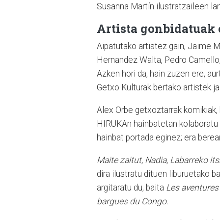
Susanna Martín ilustratzaileen la
Artista gonbidatuak 
Aipatutako artistez gain, Jaime Ma
Hernandez Walta, Pedro Camello, 
Azken hori da, hain zuzen ere, au
Getxo Kulturak bertako artistek ja
Alex Orbe getxoztarrak komikiak, h
HIRUKAn hainbatetan kolaboratu d
hainbat portada eginez; era berea
Maite zaitut, Nadia, Labarreko it
dira ilustratu dituen liburuetako 
argitaratu du, baita
Les aventures
bargues du Congo.