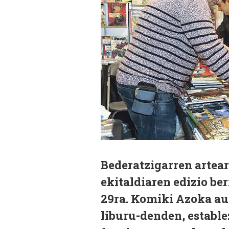
Bederatzigarren artea
ekitaldiaren edizio ber
29ra. Komiki Azoka aur
liburu-denden, estable