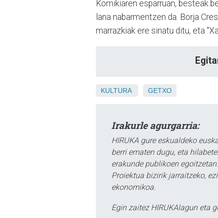
Komikiaren esparruan, besteak b
lana nabarmentzen da. Borja Cres
marrazkiak ere sinatu ditu, eta "Xa
Egita
KULTURA
GETXO
Irakurle agurgarria:
HIRUKA gure eskualdeko euskar
berri ematen dugu, eta hilabet
erakunde publikoen egoitzetan.
Proiektua bizirik jarraitzeko, 
ekonomikoa.
Egin zaitez HIRUKAlagun eta g