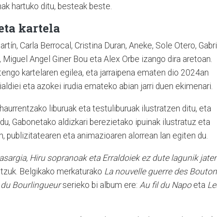
nak hartuko ditu, besteak beste.
eta kartela
rtín, Carla Berrocal, Cristina Duran, Aneke, Sole Otero, Gabri
Miguel Angel Giner Bou eta Alex Orbe izango dira aretoan.
rtengo kartelaren egilea, eta jarraipena ematen dio 2024an
ialdiei eta azokei irudia emateko abian jarri duen ekimenari.
aurrentzako liburuak eta testuliburuak ilustratzen ditu, eta
u, Gabonetako aldizkari berezietako ipuinak ilustratuz eta
n, publizitatearen eta animazioaren alorrean lan egiten du.
sasargia, Hiru sopranoak eta Erraldoiek ez dute lagunik jate
batzuk. Belgikako merkaturako
La nouvelle guerre des Bouto
 du Bourlingueur
serieko bi album ere:
Au fil du Napo
eta
Le