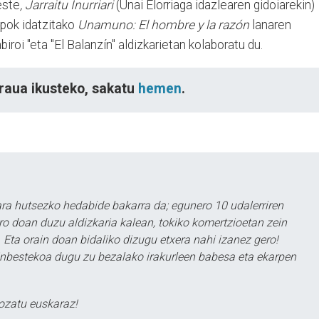
este
, Jarraitu Inurriari
(Unai Elorriaga idazlearen gidoiarekin)
pok idatzitako
Unamuno: El hombre y la razón
lanaren
biroi "eta "El Balanzín" aldizkarietan kolaboratu du.
raua ikusteko, sakatu
hemen
.
a hutsezko hedabide bakarra da; egunero 10 udalerriren
ero doan duzu aldizkaria kalean, tokiko komertzioetan zein
 Eta orain doan bidaliko dizugu etxera nahi izanez gero!
ezinbestekoa dugu zu bezalako irakurleen babesa eta ekarpen
ozatu euskaraz!