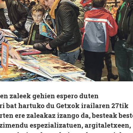
ren zaleek gehien espero duten
ri bat hartuko du Getxok irailaren 27tik
ten ere zaleakaz izango da, besteak best
zimendu espezializatuen, argitaletxeen,