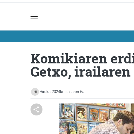
Komikiaren erdi
Getxo, irailaren
Hiruka
2024ko irailaren 6a