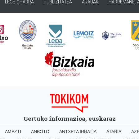
LEGE OHARRA
PUBLIZITATEA
ARAUAK
HARREMANET
Gertuko informazioa, euskaraz
AMEZTI
ANBOTO
ANTXETA IRRATIA
ATARIA
AZP