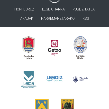
HONI BURUZ
LEGE OHARRA
PUBLIZITATEA
ARAUAK
HARREMANETARAKO
RSS