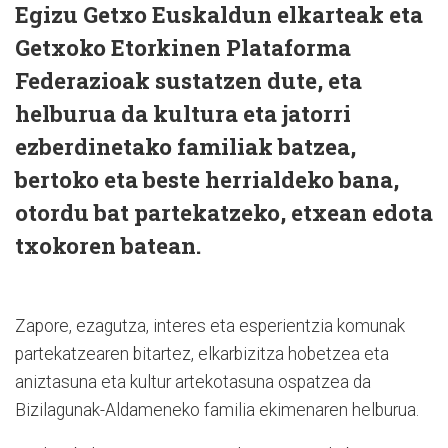
Egizu Getxo Euskaldun elkarteak eta
Getxoko Etorkinen Plataforma
Federazioak sustatzen dute, eta
helburua da kultura eta jatorri
ezberdinetako familiak batzea,
bertoko eta beste herrialdeko bana,
otordu bat partekatzeko, etxean edota
txokoren batean.
Zapore, ezagutza, interes eta esperientzia komunak
partekatzearen bitartez, elkarbizitza hobetzea eta
aniztasuna eta kultur artekotasuna ospatzea da
Bizilagunak-Aldameneko familia ekimenaren helburua.