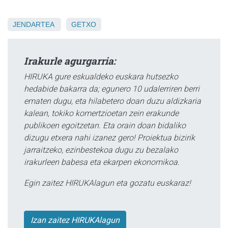
JENDARTEA
GETXO
Irakurle agurgarria:
HIRUKA gure eskualdeko euskara hutsezko
hedabide bakarra da; egunero 10 udalerriren berri
ematen dugu, eta hilabetero doan duzu aldizkaria
kalean, tokiko komertzioetan zein erakunde
publikoen egoitzetan. Eta orain doan bidaliko
dizugu etxera nahi izanez gero! Proiektua bizirik
jarraitzeko, ezinbestekoa dugu zu bezalako
irakurleen babesa eta ekarpen ekonomikoa.
Egin zaitez HIRUKAlagun eta gozatu euskaraz!
Izan zaitez HIRUKAlagun