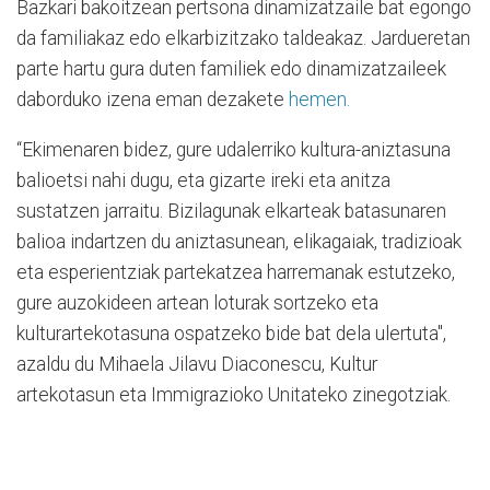
Bazkari bakoitzean pertsona dinamizatzaile bat egongo
da familiakaz edo elkarbizitzako taldeakaz. Jardueretan
parte hartu gura duten familiek edo dinamizatzaileek
daborduko izena eman dezakete
hemen.
“Ekimenaren bidez, gure udalerriko kultura-aniztasuna
balioetsi nahi dugu, eta gizarte ireki eta anitza
sustatzen jarraitu. Bizilagunak elkarteak batasunaren
balioa indartzen du aniztasunean, elikagaiak, tradizioak
eta esperientziak partekatzea harremanak estutzeko,
gure auzokideen artean loturak sortzeko eta
kulturartekotasuna ospatzeko bide bat dela ulertuta",
azaldu du Mihaela Jilavu Diaconescu, Kultur
artekotasun eta Immigrazioko Unitateko zinegotziak.