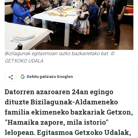
Bizilagunak egitasmoan iazko bazkarietako bat. ©
GETXOKO UDALA
Gehitu gaitzazu Googlen
Datorren azaroaren 24an egingo
dituzte Bizilagunak-Aldameneko
familia ekimeneko bazkariak Getxon,
"Hamaika zapore, mila istorio"
lelopean. Egitasmoa Getxoko Udalak,