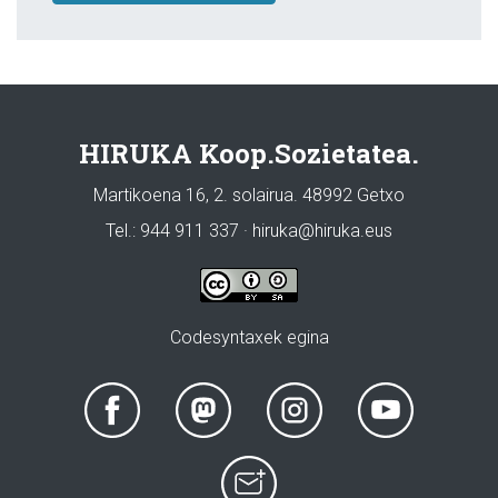
HIRUKA Koop.Sozietatea.
Martikoena 16, 2. solairua. 48992 Getxo
Tel.: 944 911 337 · hiruka@hiruka.eus
Codesyntaxek egina