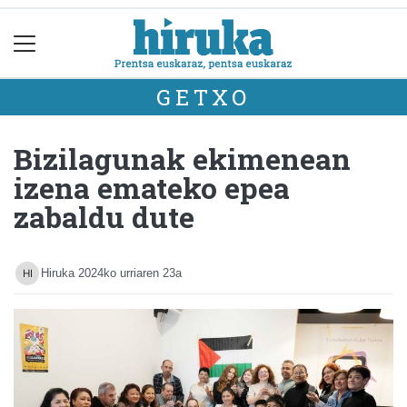
GETXO
Bizilagunak ekimenean
izena emateko epea
zabaldu dute
Hiruka
2024ko urriaren 23a