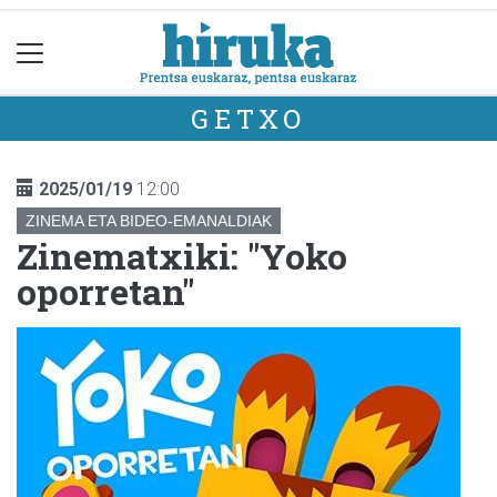
GETXO
2025/01/19
12:00
ZINEMA ETA BIDEO-EMANALDIAK
Zinematxiki: "Yoko
oporretan"