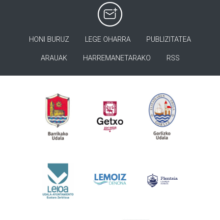
HONI BURUZ
LEGE OHARRA
PUBLIZITATEA
ARAUAK
HARREMANETARAKO
RSS