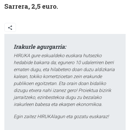
Sarrera, 2,5 euro.
Irakurle agurgarria:
HIRUKA gure eskualdeko euskara hutsezko
hedabide bakarra da; egunero 10 udalerriren berri
ematen dugu, eta hilabetero doan duzu aldizkaria
kalean, tokiko komertzioetan zein erakunde
publikoen egoitzetan. Eta orain doan bidaliko
dizugu etxera nahi izanez gero! Proiektua bizirik
jarraitzeko, ezinbestekoa dugu zu bezalako
irakurleen babesa eta ekarpen ekonomikoa.
Egin zaitez HIRUKAlagun eta gozatu euskaraz!