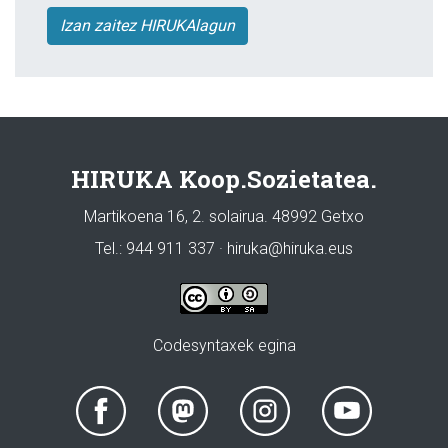
Izan zaitez HIRUKAlagun
HIRUKA Koop.Sozietatea.
Martikoena 16, 2. solairua. 48992 Getxo
Tel.: 944 911 337 · hiruka@hiruka.eus
Codesyntaxek egina