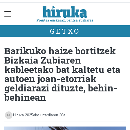
GETXO
Barikuko haize bortitzek
Bizkaia Zubiaren
kableetako bat kaltetu eta
autoen joan-etorriak
geldiarazi dituzte, behin-
behinean
Hiruka
2025eko urtarrilaren 26a