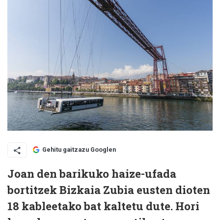
Gehitu gaitzazu Googlen
Joan den barikuko haize-ufada
bortitzek Bizkaia Zubia eusten dioten
18 kableetako bat kaltetu dute. Hori