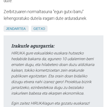
dute.
Zerbitzuaren normaltasuna "egun gutxi barru"
lehengoratuko dutela iragarri dute arduradunek.
JENDARTEA
GETXO
Irakurle agurgarria:
HIRUKA gure eskualdeko euskara hutsezko
hedabide bakarra da; egunero 10 udalerriren berri
ematen dugu, eta hilabetero doan duzu aldizkaria
kalean, tokiko komertzioetan zein erakunde
publikoen egoitzetan. Eta orain doan bidaliko
dizugu etxera nahi izanez gero! Proiektua bizirik
jarraitzeko, ezinbestekoa dugu zu bezalako
irakurleen babesa eta ekarpen ekonomikoa.
Egin zaitez HIRUKAlagun eta gozatu euskaraz!