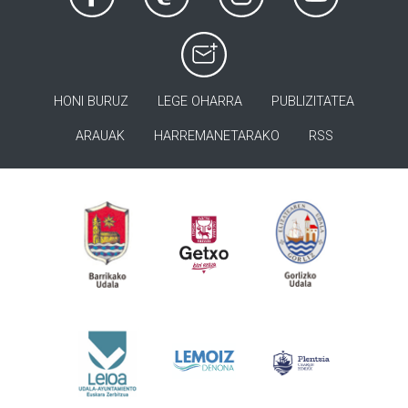
HONI BURUZ
LEGE OHARRA
PUBLIZITATEA
ARAUAK
HARREMANETARAKO
RSS