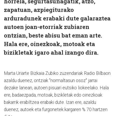
horrela, segurtasunagatik, atzo,
zapatuan, azpiegiturako
arduradunek erabaki dute galaraztea
autoen joan-etorriak zubiaren
ontzian, beste abisu bat eman arte.
Hala ere, oinezkoak, motoak eta
bizikletak igaro ahal izango dira.
Marta Uriarte Bizkaia Zubiko zuzendariak Radio Bilbaon
azaldu duenez, ontziak "normaltasun osoz" jarrai
dezake lanean, autoen pisuari eutsiko liokeelako. Hala
ere, badaezpada, motoak, bizikletak edo oinezkoak
bakarrik erabiltzea erabaki dute. Izan ere, azaldu
duenez, autoek eta furgonetek kargaren % 70 hartzen