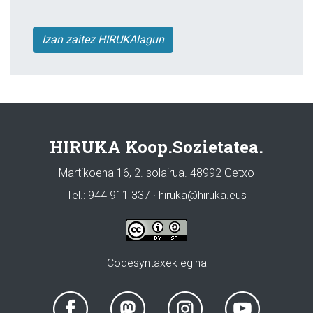
Izan zaitez HIRUKAlagun
HIRUKA Koop.Sozietatea.
Martikoena 16, 2. solairua. 48992 Getxo
Tel.: 944 911 337 · hiruka@hiruka.eus
Codesyntaxek egina