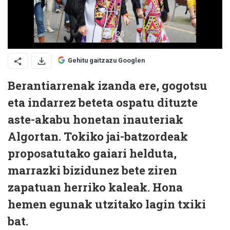
Gehitu gaitzazu Googlen
Berantiarrenak izanda ere, gogotsu
eta indarrez beteta ospatu dituzte
aste-akabu honetan inauteriak
Algortan. Tokiko jai-batzordeak
proposatutako gaiari helduta,
marrazki bizidunez bete ziren
zapatuan herriko kaleak. Hona
hemen egunak utzitako lagin txiki
bat.