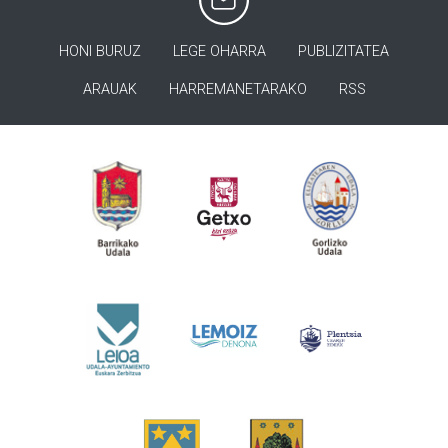
HONI BURUZ
LEGE OHARRA
PUBLIZITATEA
ARAUAK
HARREMANETARAKO
RSS