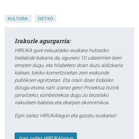
KULTURA
GETXO
Irakurle agurgarria:
HIRUKA gure eskualdeko euskara hutsezko
hedabide bakarra da; egunero 10 udalerriren berri
ematen dugu, eta hilabetero doan duzu aldizkaria
kalean, tokiko komertzioetan zein erakunde
publikoen egoitzetan. Eta orain doan bidaliko
dizugu etxera nahi izanez gero! Proiektua bizirik
jarraitzeko, ezinbestekoa dugu zu bezalako
irakurleen babesa eta ekarpen ekonomikoa.
Egin zaitez HIRUKAlagun eta gozatu euskaraz!
Izan zaitez HIRUKAlagun