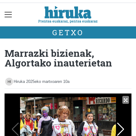
GETXO
Marrazki bizienak,
Algortako inauterietan
Hiruka
2025eko martxoaren 10a