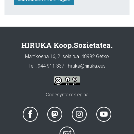
HIRUKA Koop.Sozietatea.
Martikoena 16, 2. solairua. 48992 Getxo
Tel.: 944 911 337 · hiruka@hiruka.eus
Codesyntaxek egina