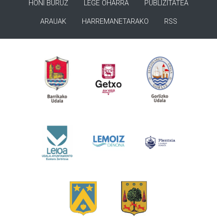
HONI BURUZ
LEGE OHARRA
PUBLIZITATEA
ARAUAK
HARREMANETARAKO
RSS