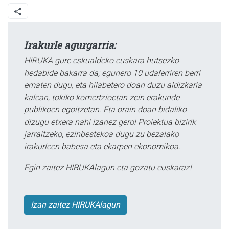
Irakurle agurgarria:
HIRUKA gure eskualdeko euskara hutsezko
hedabide bakarra da; egunero 10 udalerriren berri
ematen dugu, eta hilabetero doan duzu aldizkaria
kalean, tokiko komertzioetan zein erakunde
publikoen egoitzetan. Eta orain doan bidaliko
dizugu etxera nahi izanez gero! Proiektua bizirik
jarraitzeko, ezinbestekoa dugu zu bezalako
irakurleen babesa eta ekarpen ekonomikoa.
Egin zaitez HIRUKAlagun eta gozatu euskaraz!
Izan zaitez HIRUKAlagun