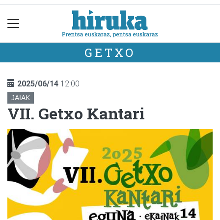
GETXO
2025/06/14
12:00
JAIAK
VII. Getxo Kantari