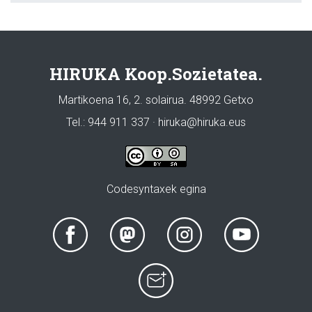
HIRUKA Koop.Sozietatea.
Martikoena 16, 2. solairua. 48992 Getxo
Tel.: 944 911 337 · hiruka@hiruka.eus
Codesyntaxek egina