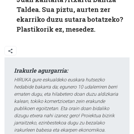
Taldea. Sua piztu, aurten zer
ekarriko duzu sutara botatzeko?
Plastikorik ez, mesedez.
Irakurle agurgarria:
HIRUKA gure eskualdeko euskara hutsezko
hedabide bakarra da; egunero 10 udalerriren berri
ematen dugu, eta hilabetero doan duzu aldizkaria
kalean, tokiko komertzioetan zein erakunde
publikoen egoitzetan. Eta orain doan bidaliko
dizugu etxera nahi izanez gero! Proiektua bizirik
jarraitzeko, ezinbestekoa dugu zu bezalako
irakurleen babesa eta ekarpen ekonomikoa.