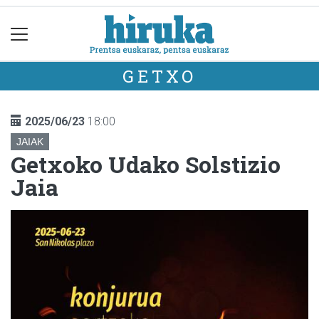
GETXO
2025/06/23
18:00
JAIAK
Getxoko Udako Solstizio
Jaia