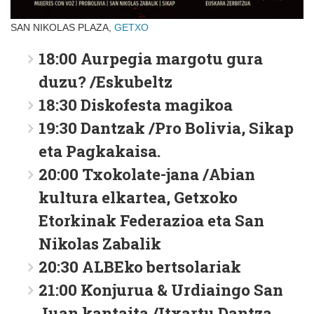
SAN NIKOLAS PLAZA,
GETXO
18:00 Aurpegia margotu gura
duzu? /Eskubeltz
18:30 Diskofesta magikoa
19:30 Dantzak /Pro Bolivia, Sikap
eta Pagkakaisa.
20:00 Txokolate-jana /Abian
kultura elkartea, Getxoko
Etorkinak Federazioa eta San
Nikolas Zabalik
20:30 ALBEko bertsolariak
21:00 Konjurua & Urdiaingo San
Juan kantaita /Itxartu Dantza