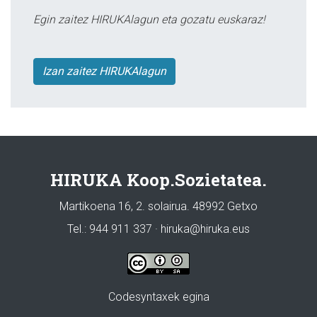
Egin zaitez HIRUKAlagun eta gozatu euskaraz!
Izan zaitez HIRUKAlagun
HIRUKA Koop.Sozietatea.
Martikoena 16, 2. solairua. 48992 Getxo
Tel.: 944 911 337 · hiruka@hiruka.eus
Codesyntaxek egina