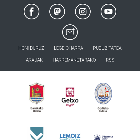
HONI BURUZ
LEGE OHARRA
PUBLIZITATEA
ARAUAK
HARREMANETARAKO
RSS