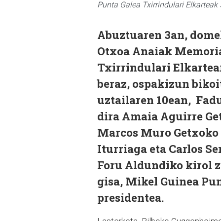
Punta Galea Txirrindulari Elkarte
Abuztuaren 3an, domek
Otxoa Anaiak Memorial
Txirrindulari Elkartea
beraz, ospakizun bikoi
uztailaren 10ean, Fadu
dira Amaia Aguirre Ge
Marcos Muro Getxoko e
Iturriaga eta Carlos S
Foru Aldundiko kirol z
gisa, Mikel Guinea Pun
presidentea.