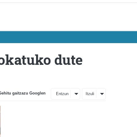
jokatuko dute
Gehitu gaitzazu Googlen
Entzun
Itzuli