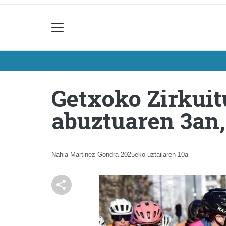
Getxoko Zirkuit
abuztuaren 3an
Nahia Martinez Gondra
2025eko uztailaren 10a