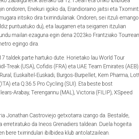
o zabalgunetik aterako da 12:15ean eta ohiko ibilbidea
gin ondoren, Enekuri igoko da, Erandioraino jaitsi eta Txomin
ara iritsiko dira txirrindulariak. Ondoren, sei itzuli emango
aldiz puntuatuko du), eta laugarren eta seigarren itzulian
 mundu mailan ezaguna egin dena 2023ko Frantziako Tourrea
etro egingo dira.
17 taldek parte hartuko dute. Horietako lau World Tour
Lidl-Treak (USA), Cofidis (FRA) eta UAE Team Emirates (AEB)
Rural, Euskaltel-Euskadi, Burgos-Burpellet, Kern Pharma, Lot
 (ITA) eta Q.36.5 Pro Cycling (SUI). Eta beste bost
Balears-Arabay, Terengannu (MAL), Victoria (FILIP), XSpeed
a Jonathan Castroviejo getxotarra izango da. Bestalde,
isa erretiratuko da Ineos Grenadiers taldean. Duela hogeita
 bere txirrindulari ibilbidea klub antolatzailean.