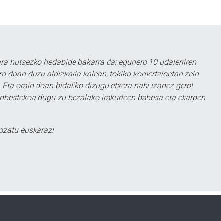
a hutsezko hedabide bakarra da; egunero 10 udalerriren
ero doan duzu aldizkaria kalean, tokiko komertzioetan zein
 Eta orain doan bidaliko dizugu etxera nahi izanez gero!
ezinbestekoa dugu zu bezalako irakurleen babesa eta ekarpen
ozatu euskaraz!