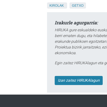
KIROLAK
GETXO
Irakurle agurgarria:
HIRUKA gure eskualdeko euskar
berri ematen dugu, eta hilabet
erakunde publikoen egoitzetan.
Proiektua bizirik jarraitzeko, 
ekonomikoa.
Egin zaitez HIRUKAlagun eta g
Izan zaitez HIRUKAlagun