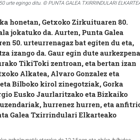
ak 50 urte egingo ditu. © PUNTA GALEA TXIRRINDULARI ELKARTE
a honetan, Getxoko Zirkuituaren 80.
a jokatuko da. Aurten, Punta Galea
ren 50. urteurrenagaz bat egiten du eta,
tza izango da. Gaur egin dute aurkezpena
rako TikiToki zentroan, eta bertan izan
txoko Alkatea, Alvaro Gonzalez eta
ta Bilboko kirol zinegotziak, Gorka
ergio Eusko Jaurlaritzako eta Bizkaiko
uzendariak, hurrenez hurren, eta anfitri
ta Galea Txirrindulari Elkarteako