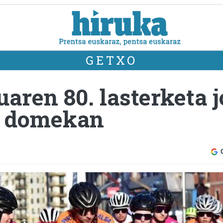
GETXO
uaren 80. lasterketa 
, domekan