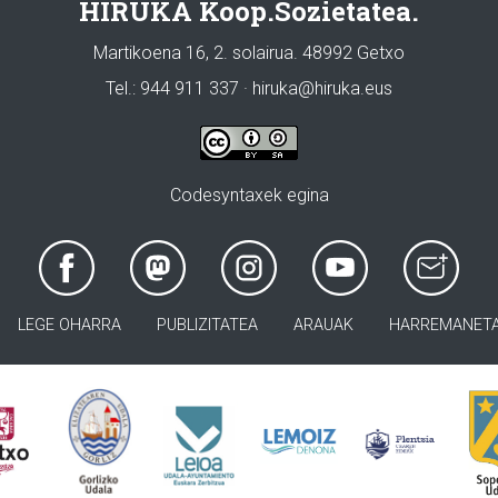
HIRUKA Koop.Sozietatea.
Martikoena 16, 2. solairua. 48992 Getxo
Tel.: 944 911 337 · hiruka@hiruka.eus
Codesyntaxek egina
LEGE OHARRA
PUBLIZITATEA
ARAUAK
HARREMANET