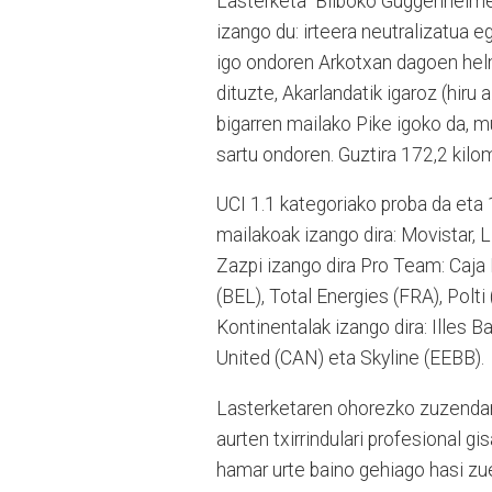
Lasterketa Bilboko Guggenheimek
izango du: irteera neutralizatua e
igo ondoren Arkotxan dagoen helmug
dituzte, Akarlandatik igaroz (hiru 
bigarren mailako Pike igoko da,
sartu ondoren. Guztira 172,2 kilom
UCI 1.1 kategoriako proba da eta 
mailakoak izango dira: Movistar, 
Zazpi izango dira Pro Team: Caja 
(BEL), Total Energies (FRA), Polti
Kontinentalak izango dira: Illes 
United (CAN) eta Skyline (EEBB).
Lasterketaren ohorezko zuzendari
aurten txirrindulari profesional g
hamar urte baino gehiago hasi zuen