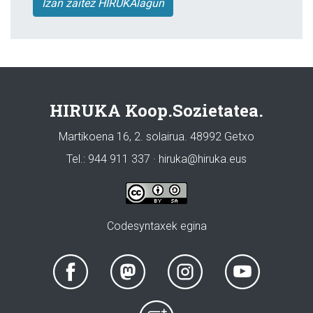
Izan zaitez HIRUKAlagun
HIRUKA Koop.Sozietatea.
Martikoena 16, 2. solairua. 48992 Getxo
Tel.: 944 911 337 · hiruka@hiruka.eus
Codesyntaxek egina