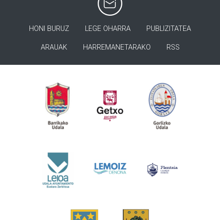
HONI BURUZ
LEGE OHARRA
PUBLIZITATEA
ARAUAK
HARREMANETARAKO
RSS