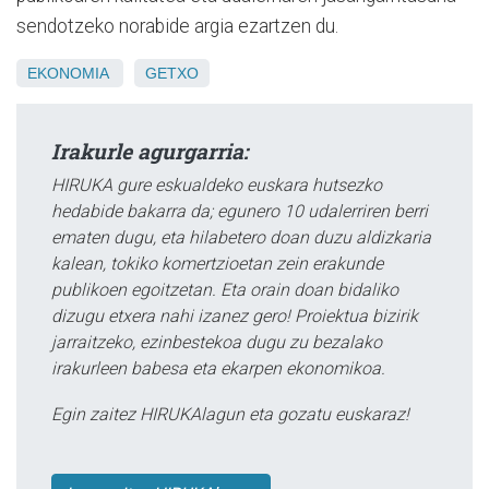
sendotzeko norabide argia ezartzen du.
EKONOMIA
GETXO
Irakurle agurgarria:
HIRUKA gure eskualdeko euskara hutsezko
hedabide bakarra da; egunero 10 udalerriren berri
ematen dugu, eta hilabetero doan duzu aldizkaria
kalean, tokiko komertzioetan zein erakunde
publikoen egoitzetan. Eta orain doan bidaliko
dizugu etxera nahi izanez gero! Proiektua bizirik
jarraitzeko, ezinbestekoa dugu zu bezalako
irakurleen babesa eta ekarpen ekonomikoa.
Egin zaitez HIRUKAlagun eta gozatu euskaraz!