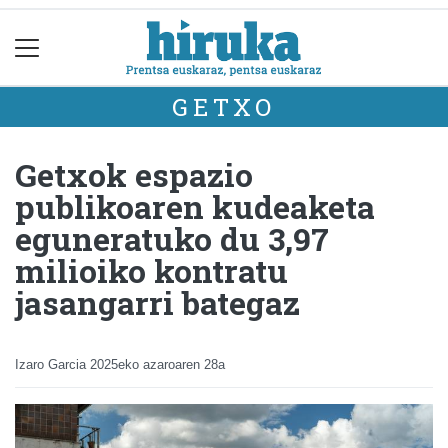
GETXO
Getxok espazio
publikoaren kudeaketa
eguneratuko du 3,97
milioiko kontratu
jasangarri bategaz
Izaro Garcia
2025eko azaroaren 28a