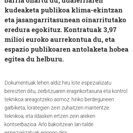
barria onartu du, udalerriaren
kudeaketa publikoa klima-ekintzan
eta jasangarritasunean oinarritutako
eredura egokituz. Kontratuak 3,97
milioi euroko aurrekontua du, eta
espazio publikoaren antolaketa hobea
egitea du helburu.
Dokumentuak lehen aldiz hiru lote espezializatu
bereizten ditu, zerbitzuaren eraginkortasuna eta kontrol
teknikoa areagotzeko asmoz: hiriko berdeguneen
garbiketa, lorategien zein zuhaitzen mantentze
teknikoa, eta ildasken ertzen zein areken
kontserbazioa. Arlo bakoitzean lan-talde
espezializatuak egongo dira.