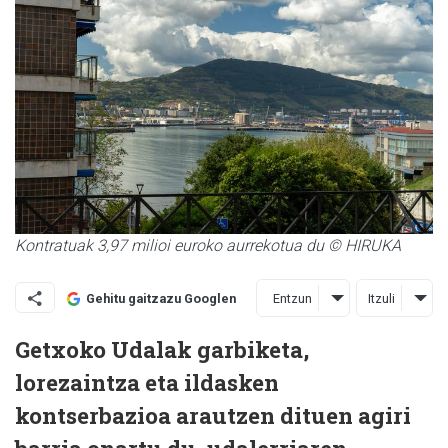
Kontratuak 3,97 milioi euroko aurrekotua du © HIRUKA
Entzun
Itzuli
Gehitu gaitzazu Googlen
Getxoko Udalak garbiketa,
lorezaintza eta ildasken
kontserbazioa arautzen dituen agiri