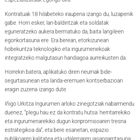
Kontratuak 18 hilabeteko iraupena izango du, luzapenik
gabe. Horri esker, lan-baldintzak eta soldatak
eguneratzeko aukera bermatuko da, baita langileen
egonkortasuna ere. Era berean, etorkizunean
hobekuntza teknologiko eta ingurumenekoak
integratzeko malgutasun handiagoa aurreikusten da.
Horrekin batera, aplikatuko diren neurriak bide-
segurtasunean eta landa-eremuen kontserbazioan
eragin zuzena izango dute.
Iñigo Urkitza Ingurumen arloko zinegotziak nabarmendu
duenez, "plegu hau ez da kontratu hutsa: herritarrekiko
eta ingurumenarekiko dugun konpromisoaren tresna
estrategikoa da", eta bere esanetan, espazio
publikoaren kalitatea eta udalerriaren jasangarritasuna