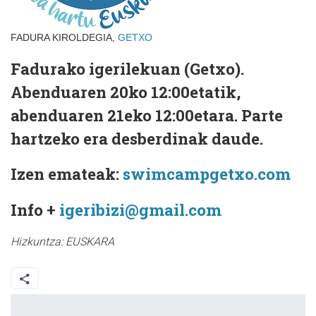
FADURA KIROLDEGIA,
GETXO
Fadurako igerilekuan (Getxo).
Abenduaren 20ko 12:00etatik,
abenduaren 21eko 12:00etara. Parte
hartzeko era desberdinak daude.
Izen emateak:
swimcampgetxo.com
Info +
igeribizi@gmail.com
Hizkuntza:
EUSKARA