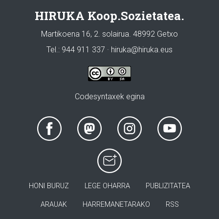
HIRUKA Koop.Sozietatea.
Martikoena 16, 2. solairua. 48992 Getxo
Tel.: 944 911 337 · hiruka@hiruka.eus
Codesyntaxek egina
HONI BURUZ
LEGE OHARRA
PUBLIZITATEA
ARAUAK
HARREMANETARAKO
RSS