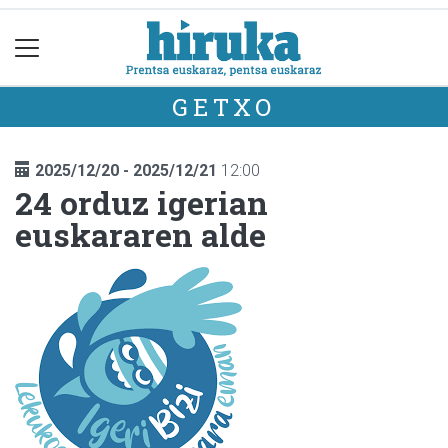
GETXO
2025/12/20 - 2025/12/21
12:00
24 orduz igerian
euskararen alde