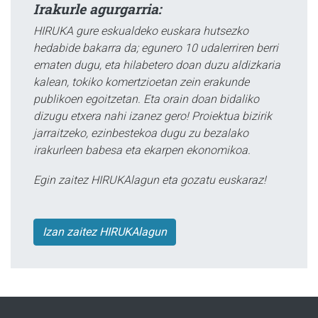
Irakurle agurgarria:
HIRUKA gure eskualdeko euskara hutsezko
hedabide bakarra da; egunero 10 udalerriren berri
ematen dugu, eta hilabetero doan duzu aldizkaria
kalean, tokiko komertzioetan zein erakunde
publikoen egoitzetan. Eta orain doan bidaliko
dizugu etxera nahi izanez gero! Proiektua bizirik
jarraitzeko, ezinbestekoa dugu zu bezalako
irakurleen babesa eta ekarpen ekonomikoa.
Egin zaitez HIRUKAlagun eta gozatu euskaraz!
Izan zaitez HIRUKAlagun