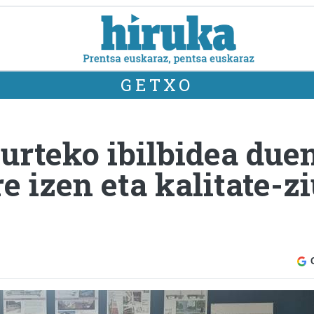
GETXO
 urteko ibilbidea due
e izen eta kalitate-zi