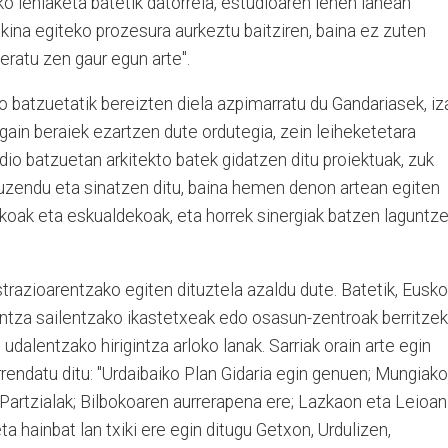
ko lehiaketa batetik datorrela, estudioaren lehen lanean
ikina egiteko prozesura aurkeztu baitziren, baina ez zuten
geratu zen gaur egun arte".
 batzuetatik bereizten diela azpimarratu du Gandariasek, iz
 gain beraiek ezartzen dute ordutegia, zein leiheketetara
udio batzuetan arkitekto batek gidatzen ditu proiektuak, zuk
zuzendu eta sinatzen ditu, baina hemen denon artean egiten
rikoak eta eskualdekoak, eta horrek sinergiak batzen laguntz
strazioarentzako egiten dituztela azaldu dute. Batetik, Eusko
ntza sailentzako ikastetxeak edo osasun-zentroak berritze
 udalentzako hirigintza arloko lanak. Sarriak orain arte egin
rendatu ditu: "Urdaibaiko Plan Gidaria egin genuen; Mungiako
Partzialak; Bilbokoaren aurrerapena ere; Lazkaon eta Leioan
ta hainbat lan txiki ere egin ditugu Getxon, Urdulizen,