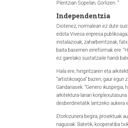
Plentzian Sopelan, Gorlizen...".
Independentzia
Diotenez, normalean ez dute susta
edota Vivesa enpresa publikoagaz
instalazioak, zaharberritzeak, fa
baita baserrien erreformak ere. 
ez garelako sustatzaile handi ba
Hala ere, hirigintzaren eta arkite
"artistikoagoa" bazen, gaur egun 
Gandariasek: "Genero ikuspegia, h
arkitektura-lanari konplexutasuna
desberdinetatik lantzeko aukera 
Etorkizunera begira, proiektuak au
nagusiak. Batetik, kooperatiba txik