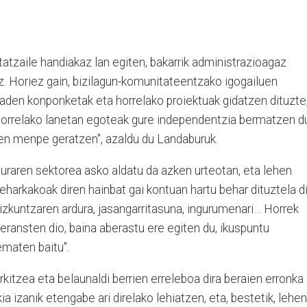
tzaile handiakaz lan egiten, bakarrik administrazioagaz
. Horiez gain, bizilagun-komunitateentzako igogailuen
txaden konponketak eta horrelako proiektuak gidatzen dituzte
"Horrelako lanetan egoteak gure independentzia bermatzen d
ten menpe geratzen", azaldu du Landaburuk.
kturaren sektorea asko aldatu da azken urteotan, eta lehen
zeharkakoak diren hainbat gai kontuan hartu behar dituztela d
izkuntzaren ardura, jasangarritasuna, ingurumenari… Horrek
 eransten dio, baina aberastu ere egiten du, ikuspuntu
ematen baitu".
rkitzea eta belaunaldi berrien erreleboa dira beraien erronka
ia izanik etengabe ari direlako lehiatzen, eta, bestetik, lehen