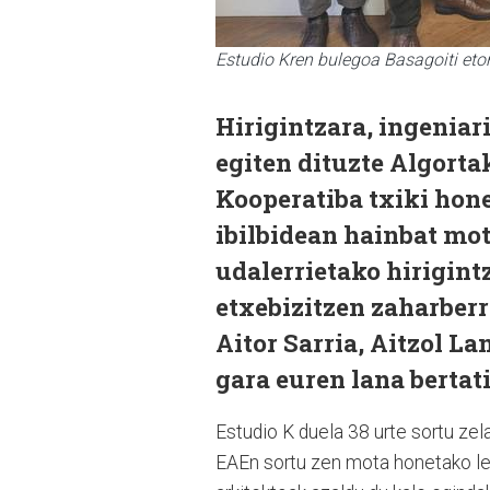
Estudio Kren bulegoa Basagoiti eto
Hirigintzara, ingeniari
egiten dituzte Algorta
Kooperatiba txiki honek
ibilbidean hainbat mo
udalerrietako hirigint
etxebizitzen zaharberr
Aitor Sarria, Aitzol L
gara euren lana bertat
Estudio K duela 38 urte sortu zela
EAEn sortu zen mota honetako leh