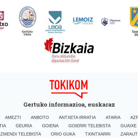
Gertuko informazioa, euskaraz
AMEZTI
ANBOTO
ANTXETA IRRATIA
ATARIA
AZP
TIA
GEURIA
GOIENA
GOIERRI TELEBISTA
GUAIXE
IZMENDI TELEBISTA
ORIO GUKA
TXINTXARRI
ZARAUT