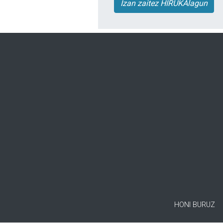
Izan zaitez HIRUKAlagun
HONI BURUZ