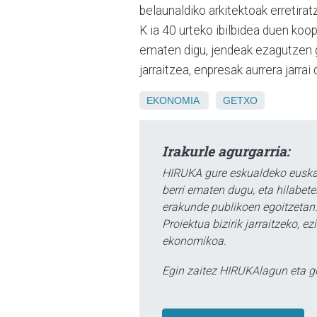
belaunaldiko arkitektoak erretira
K ia 40 urteko ibilbidea duen koope
ematen digu, jendeak ezagutzen g
jarraitzea, enpresak aurrera jarra
EKONOMIA
GETXO
Irakurle agurgarria:
HIRUKA gure eskualdeko euskar
berri ematen dugu, eta hilabet
erakunde publikoen egoitzetan.
Proiektua bizirik jarraitzeko, 
ekonomikoa.
Egin zaitez HIRUKAlagun eta g