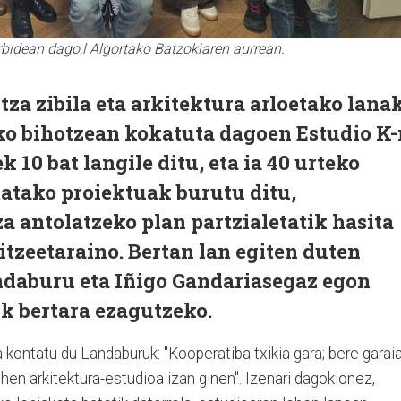
rbidean dago,l Algortako Batzokiaren aurrean.
tza zibila eta arkitektura arloetako lana
ko bihotzean kokatuta dagoen Estudio K-
 10 bat langile ditu, eta ia 40 urteko
tatako proiektuak burutu ditu,
za antolatzeko plan partzialetatik hasita
itzeetaraino. Bertan lan egiten duten
andaburu eta Iñigo Gandariasegaz egon
ik bertara ezagutzeko.
 kontatu du Landaburuk: "Kooperatiba txikia gara; bere garaia
en arkitektura-estudioa izan ginen". Izenari dagokionez,