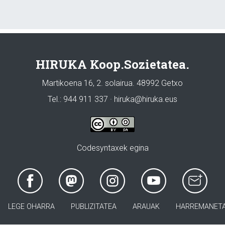
HIRUKA Koop.Sozietatea.
Martikoena 16, 2. solairua. 48992 Getxo
Tel.: 944 911 337 · hiruka@hiruka.eus
Codesyntaxek egina
LEGE OHARRA
PUBLIZITATEA
ARAUAK
HARREMANET