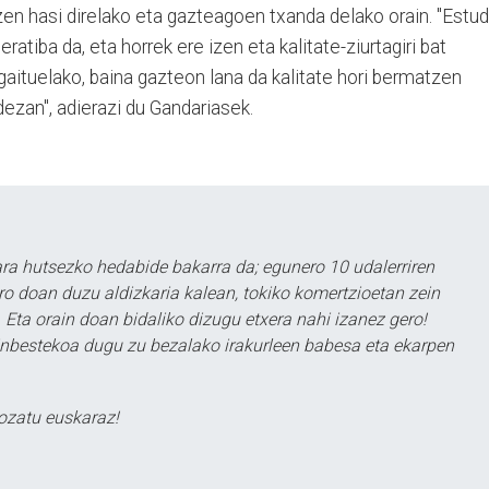
tzen hasi direlako eta gazteagoen txanda delako orain. "Estud
ratiba da, eta horrek ere izen eta kalitate-ziurtagiri bat
aituelako, baina gazteon lana da kalitate hori bermatzen
i dezan", adierazi du Gandariasek.
a hutsezko hedabide bakarra da; egunero 10 udalerriren
ero doan duzu aldizkaria kalean, tokiko komertzioetan zein
 Eta orain doan bidaliko dizugu etxera nahi izanez gero!
ezinbestekoa dugu zu bezalako irakurleen babesa eta ekarpen
ozatu euskaraz!