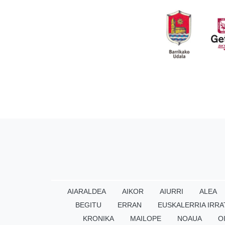
AIARALDEA
AIKOR
AIURRI
ALEA
BEGITU
ERRAN
EUSKALERRIA IRRA
KRONIKA
MAILOPE
NOAUA
O