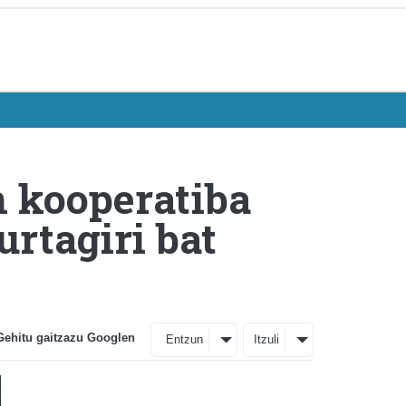
n kooperatiba
urtagiri bat
Gehitu gaitzazu Googlen
Entzun
Itzuli