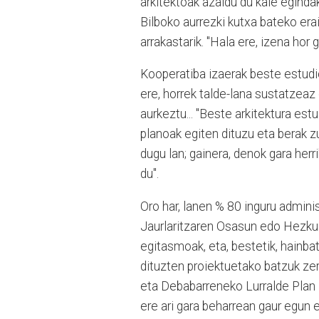
arkitektoak azaldu du kale eginda
Bilboko aurrezki kutxa bateko era
arrakastarik. "Hala ere, izena hor 
Kooperatiba izaerak beste estudio
ere, horrek talde-lana sustatzeaz
aurkeztu... "Beste arkitektura est
planoak egiten dituzu eta berak 
dugu lan; gainera, denok gara her
du".
Oro har, lanen % 80 inguru admini
Jaurlaritzaren Osasun edo Hezku
egitasmoak, eta, bestetik, hainbat
dituzten proiektuetako batzuk zer
eta Debabarreneko Lurralde Plan 
ere ari gara beharrean gaur egun e