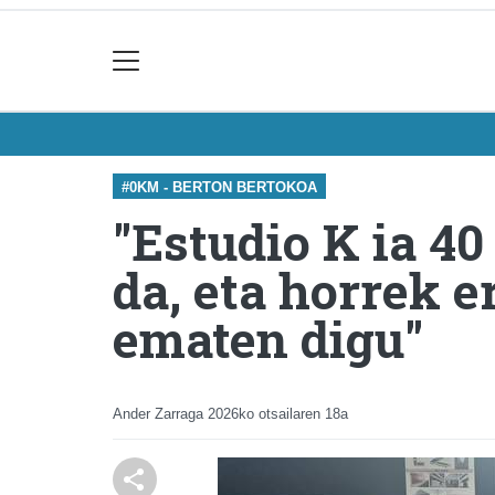
#0KM - BERTON BERTOKOA
"Estudio K ia 40
da, eta horrek er
ematen digu"
Ander Zarraga
2026ko otsailaren 18a