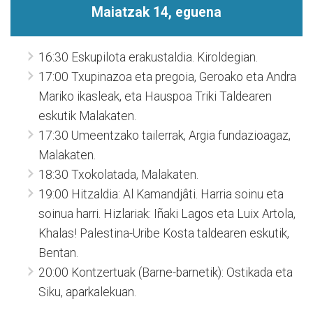
Maiatzak 14, eguena
16:30 Eskupilota erakustaldia. Kiroldegian.
17:00 Txupinazoa eta pregoia, Geroako eta Andra
Mariko ikasleak, eta Hauspoa Triki Taldearen
eskutik Malakaten.
17:30 Umeentzako tailerrak, Argia fundazioagaz,
Malakaten.
18:30 Txokolatada, Malakaten.
19:00 Hitzaldia: Al Kamandjâti. Harria soinu eta
soinua harri. Hizlariak: Iñaki Lagos eta Luix Artola,
Khalas! Palestina-Uribe Kosta taldearen eskutik,
Bentan.
20:00 Kontzertuak (Barne-barnetik): Ostikada eta
Siku, aparkalekuan.