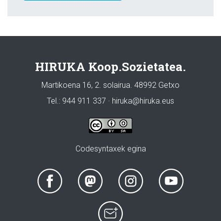
HIRUKA Koop.Sozietatea.
Martikoena 16, 2. solairua. 48992 Getxo
Tel.: 944 911 337 · hiruka@hiruka.eus
Codesyntaxek egina