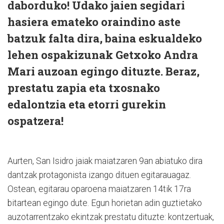
daborduko! Udako jaien segidari
hasiera emateko oraindino aste
batzuk falta dira, baina eskualdeko
lehen ospakizunak Getxoko Andra
Mari auzoan egingo dituzte. Beraz,
prestatu zapia eta txosnako
edalontzia eta etorri gurekin
ospatzera!
Aurten, San Isidro jaiak maiatzaren 9an abiatuko dira
dantzak protagonista izango dituen egitarauagaz.
Ostean, egitarau oparoena maiatzaren 14tik 17ra
bitartean egingo dute. Egun horietan adin guztietako
auzotarrentzako ekintzak prestatu dituzte: kontzertuak,