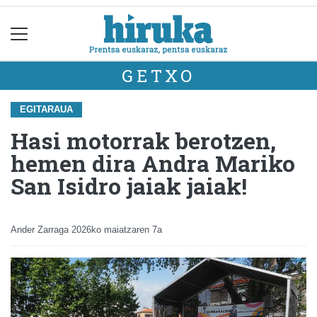
GETXO
EGITARAUA
Hasi motorrak berotzen,
hemen dira Andra Mariko
San Isidro jaiak jaiak!
Ander Zarraga
2026ko maiatzaren 7a