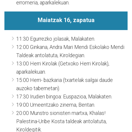
erromeria, aparkalekuan.
Maiatzak 16, zapatua
11:30 Egurrezko jolasak, Malakaten.
12:00 Ginkana, Andra Mari Mendi Eskolako Mendi
Taldeak antolatuta, Kiroldegian.
13:00 Herri Kirolak (Getxoko Herri Kirolak),
aparkalekuan.
15:00 Herri- bazkaria (txartelak salgai daude
auzoko tabernetan).
17:30 Irudien bingoa: Euspazioa, Malakaten.
19:00 Umeentzako zinema, Bentan.
20:00 Munstro sionisten martxa, Khalas!
Palestina-Uribe Kosta taldeak antolatuta,
Kiroldegitik.