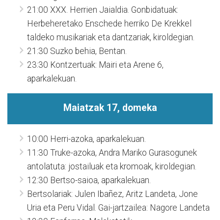
21:00 XXX. Herrien Jaialdia. Gonbidatuak:
Herbeheretako Enschede herriko De Krekkel
taldeko musikariak eta dantzariak, kiroldegian.
21:30 Suzko behia, Bentan.
23:30 Kontzertuak: Mairi eta Arene 6,
aparkalekuan.
Maiatzak 17, domeka
10:00 Herri-azoka, aparkalekuan.
11:30 Truke-azoka, Andra Mariko Gurasogunek
antolatuta: jostailuak eta kromoak, kiroldegian.
12:30 Bertso-saioa, aparkalekuan.
Bertsolariak: Julen Ibañez, Aritz Landeta, Jone
Uria eta Peru Vidal. Gai-jartzailea: Nagore Landeta