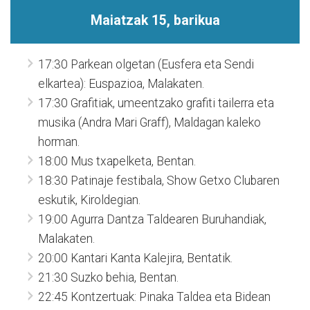
Maiatzak 15, barikua
17:30 Parkean olgetan (Eusfera eta Sendi
elkartea): Euspazioa, Malakaten.
17:30 Grafitiak, umeentzako grafiti tailerra eta
musika (Andra Mari Graff), Maldagan kaleko
horman.
18:00 Mus txapelketa, Bentan.
18:30 Patinaje festibala, Show Getxo Clubaren
eskutik, Kiroldegian.
19:00 Agurra Dantza Taldearen Buruhandiak,
Malakaten.
20:00 Kantari Kanta Kalejira, Bentatik.
21:30 Suzko behia, Bentan.
22:45 Kontzertuak: Pinaka Taldea eta Bidean