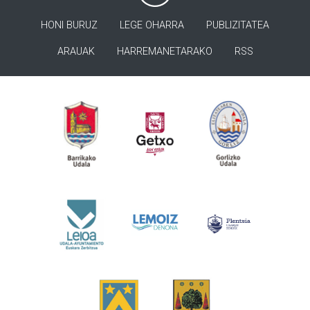
HONI BURUZ
LEGE OHARRA
PUBLIZITATEA
ARAUAK
HARREMANETARAKO
RSS