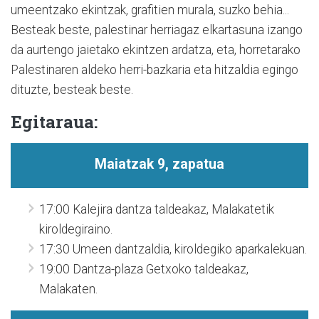
umeentzako ekintzak, grafitien murala, suzko behia...
Besteak beste, palestinar herriagaz elkartasuna izango
da aurtengo jaietako ekintzen ardatza, eta, horretarako
Palestinaren aldeko herri-bazkaria eta hitzaldia egingo
dituzte, besteak beste.
Egitaraua:
Maiatzak 9, zapatua
17:00 Kalejira dantza taldeakaz, Malakatetik
kiroldegiraino.
17:30 Umeen dantzaldia, kiroldegiko aparkalekuan.
19:00 Dantza-plaza Getxoko taldeakaz,
Malakaten.