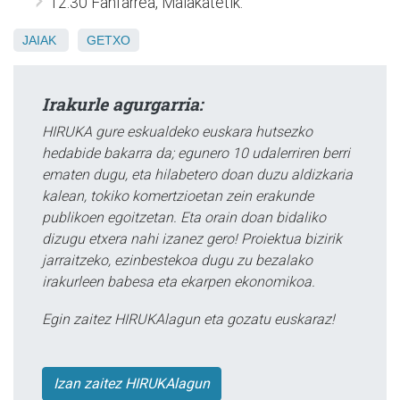
12:30 Fanfarrea, Malakatetik.
JAIAK
GETXO
Irakurle agurgarria:
HIRUKA gure eskualdeko euskara hutsezko
hedabide bakarra da; egunero 10 udalerriren berri
ematen dugu, eta hilabetero doan duzu aldizkaria
kalean, tokiko komertzioetan zein erakunde
publikoen egoitzetan. Eta orain doan bidaliko
dizugu etxera nahi izanez gero! Proiektua bizirik
jarraitzeko, ezinbestekoa dugu zu bezalako
irakurleen babesa eta ekarpen ekonomikoa.
Egin zaitez HIRUKAlagun eta gozatu euskaraz!
Izan zaitez HIRUKAlagun