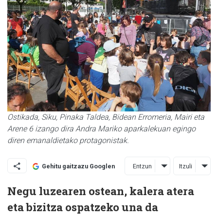
Ostikada, Siku, Pinaka Taldea, Bidean Erromeria, Mairi eta
Arene 6 izango dira Andra Mariko aparkalekuan egingo
diren emanaldietako protagonistak.
Entzun
Itzuli
Gehitu gaitzazu Googlen
Negu luzearen ostean, kalera atera
eta bizitza ospatzeko una da