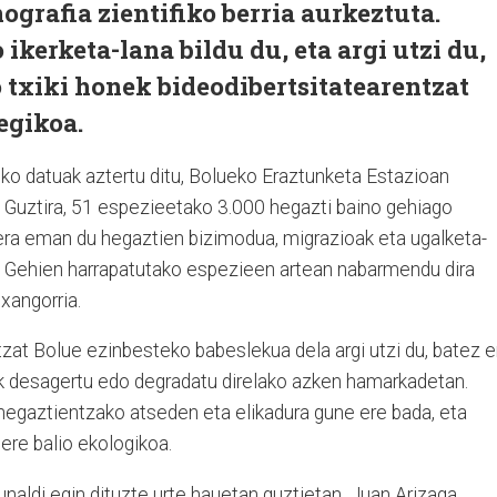
grafia zientifiko berria aurkeztuta.
ikerketa-lana bildu du, eta argi utzi du,
 txiki honek bideodibertsitatearentzat
egikoa.
eko datuak aztertu ditu, Bolueko Eraztunketa Estazioan
. Guztira, 51 espezieetako 3.000 hegazti baino gehiago
kera eman du hegaztien bizimodua, migrazioak eta ugalketa-
 Gehien harrapatutako espezieen artean nabarmendu dira
txangorria.
zat Bolue ezinbesteko babeslekua dela argi utzi du, batez e
 desagertu edo degradatu direlako azken hamarkadetan.
hegaztientzako atseden eta elikadura gune ere bada, eta
ere balio ekologikoa.
unaldi egin dituzte urte hauetan guztietan. Juan Arizaga