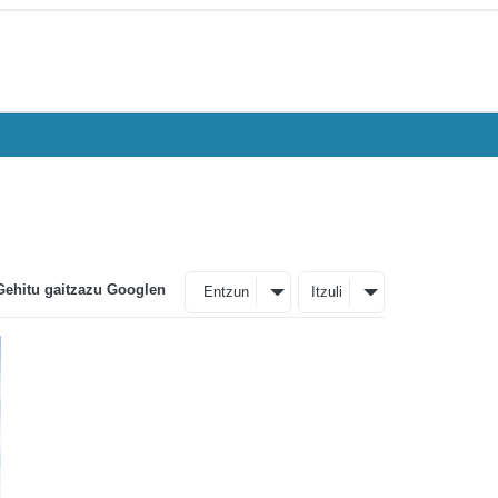
Gehitu gaitzazu Googlen
Entzun
Itzuli