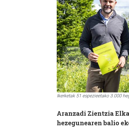
Ikerketak 51 espezieetako 3.000 h
Aranzadi Zientzia Elk
hezegunearen balio eko