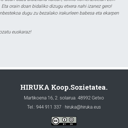
 Eta orain doan bidaliko dizugu etxera nahi izanez gero!
ezinbestekoa dugu zu bezalako irakurleen babesa eta ekarpen
ozatu euskaraz!
HIRUKA Koop.Sozietatea.
Martikoena 16, 2. solairua. 48992 Getxo
Tel.: 944 911 337 · hiruka@hiruka.eus