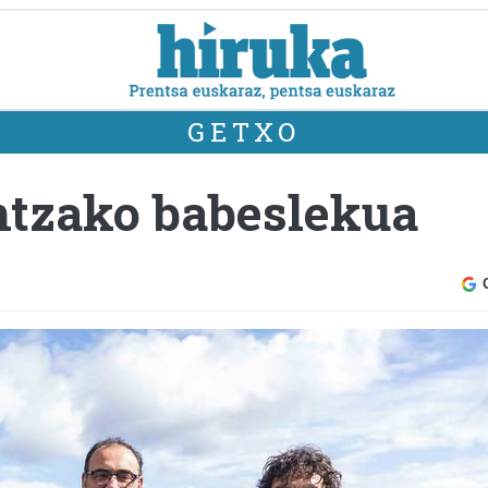
GETXO
ntzako babeslekua