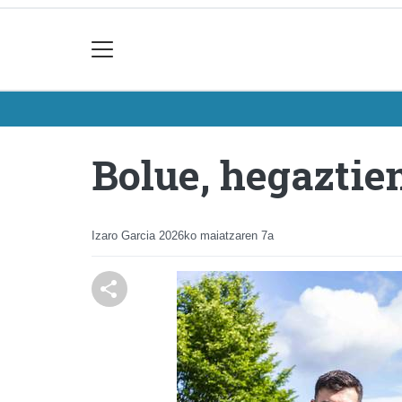
Bolue, hegaztie
Izaro Garcia
2026ko maiatzaren 7a