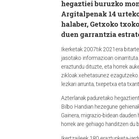
hegaztiei buruzko mono
Argitalpenak 14 urteko 
halaber, Getxoko txoko
duen garrantzia estrat
Ikerketak 2007tik 2021era bitart
jasotako informazioan oinarrituta
eraztundu dituzte, eta horrek au
zikloak xehetasunez ezagutzeko.
lezkari arrunta, txepetxa eta txan
Azterlanak paduretako hegaztient
Bilbo Handian hezegune gehienak
Gainera, migrazio-bidean dauden 
horrek are gehiago handitzen du b
Ikertzaileek 180 eraztunketa-jard