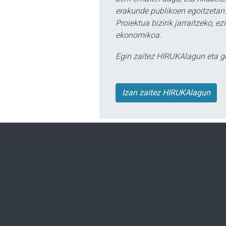
erakunde publikoen egoitzetan.
Proiektua bizirik jarraitzeko, 
ekonomikoa.
Egin zaitez HIRUKAlagun eta g
Izan zaitez HIRUKAlagun