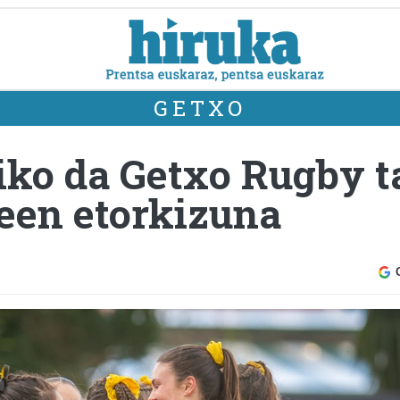
GETXO
iko da Getxo Rugby t
deen etorkizuna