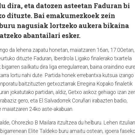
u dira, eta datozen asteetan Faduran bi
uko dituzte. Bai emakumezkoek zein
buru nagusiak lortzeko aukera bikaina
atzeko abantailari esker.
go da lehena zapatu honetan, maiatzaren 16an, 17:00etan,
rtuko dituzte Faduran, Iberdrola Ligako finalerako txartela
igarren sailkatu dira liga erregularrean, baina oraindino eur
karra lortu nahi dute. Partida honek errebantxa kutsua izango
anporatu baitzituzten getxoztarrak Erregina Kopako finaletik
uran jokatutako partidan, aldiz, Getxo askoz gehiago izan ze
irabaziz gero, eta El Salvadorrek Coruñari irabazten badio,
te maiatzaren 24ko aste-akabuan.
lde, Ohorezko B Mailara itzultzea du helburu. Lehen itzulia
 bigarrenean Elite Taldeko buru amaitu ostean, igoera fasek