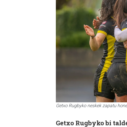
Getxo Rugbyko neskek zapatu hone
Getxo Rugbyko bi tald