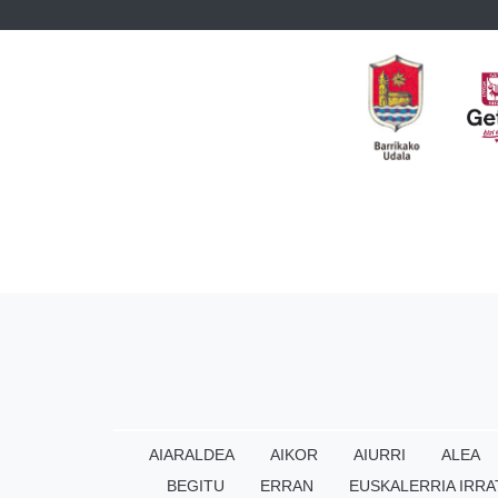
AIARALDEA
AIKOR
AIURRI
ALEA
BEGITU
ERRAN
EUSKALERRIA IRRA