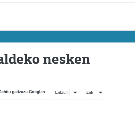
aldeko nesken
Gehitu gaitzazu Googlen
Entzun
Itzuli