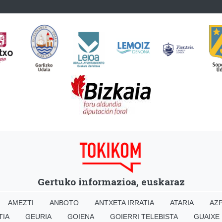
Gertuko informazioa, euskaraz
AMEZTI
ANBOTO
ANTXETA IRRATIA
ATARIA
AZP
TIA
GEURIA
GOIENA
GOIERRI TELEBISTA
GUAIXE