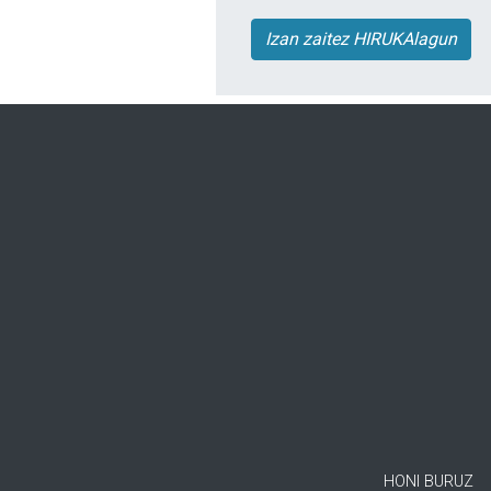
Izan zaitez HIRUKAlagun
HONI BURUZ