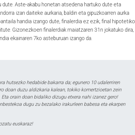
tu dute. Aste-akabu honetan atsedena hartuko dute eta
ndorra izan daiteke aurkaria, baldin eta gipuzkoarren aurka
ntaila handia izango dute, finalerdia ez ezik, final hipotetik
itute. Gizonezkoen finalerdiak maiatzaren 31n jokatuko dira,
andia ekainaren 7ko asteburuan izango da.
a hutsezko hedabide bakarra da; egunero 10 udalerriren
ero doan duzu aldizkaria kalean, tokiko komertzioetan zein
 Eta orain doan bidaliko dizugu etxera nahi izanez gero!
ezinbestekoa dugu zu bezalako irakurleen babesa eta ekarpen
ozatu euskaraz!