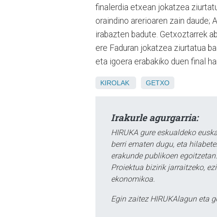
finalerdia etxean jokatzea ziurta
oraindino arerioaren zain daude; A
irabazten badute. Getxoztarrek aba
ere Faduran jokatzea ziurtatua ba
eta igoera erabakiko duen final h
KIROLAK
GETXO
Irakurle agurgarria:
HIRUKA gure eskualdeko euskar
berri ematen dugu, eta hilabet
erakunde publikoen egoitzetan.
Proiektua bizirik jarraitzeko, 
ekonomikoa.
Egin zaitez HIRUKAlagun eta g