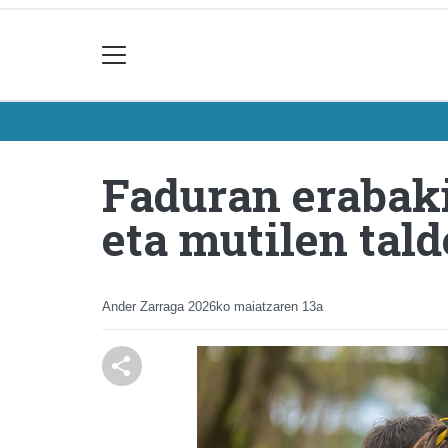
Faduran erabak
eta mutilen tal
Ander Zarraga
2026ko maiatzaren 13a