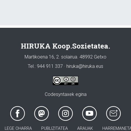
HIRUKA Koop.Sozietatea.
Martikoena 16, 2. solairua. 48992 Getxo
Tel.: 944 911 337 · hiruka@hiruka.eus
Codesyntaxek egina
LEGE OHARRA
PUBLIZITATEA
ARAUAK
HARREMANET