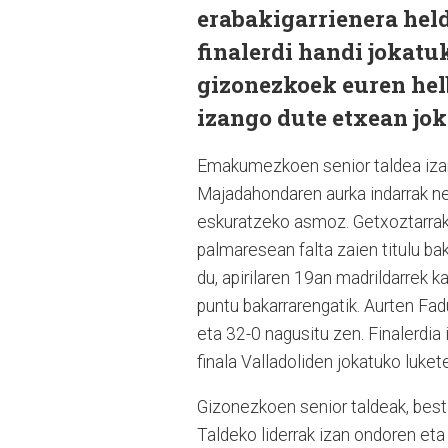
erabakigarrienera held
finalerdi handi jokat
gizonezkoek euren hel
izango dute etxean jok
Emakumezkoen senior taldea izan
Majadahondaren aurka indarrak neu
eskuratzeko asmoz. Getxoztarrak b
palmaresean falta zaien titulu ba
du, apirilaren 19an madrildarrek k
puntu bakarrarengatik. Aurten Fad
eta 32-0 nagusitu zen. Finalerdia 
finala Valladoliden jokatuko luke
Gizonezkoen senior taldeak, besta
Taldeko liderrak izan ondoren eta