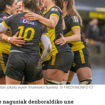
tan jokatu euren finalerako txartela. © FREDYMONFOTO
e nagusiak denboraldiko une