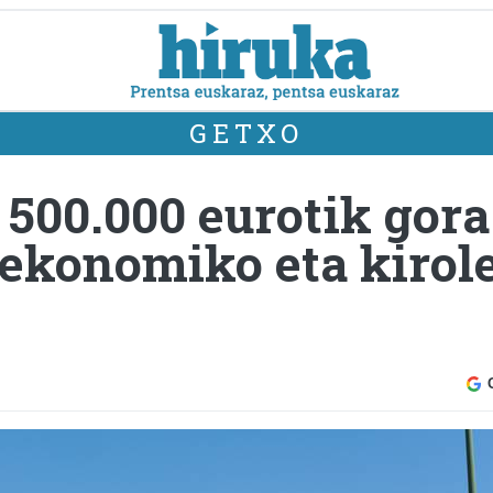
GETXO
500.000 eurotik gora
, ekonomiko eta kirol