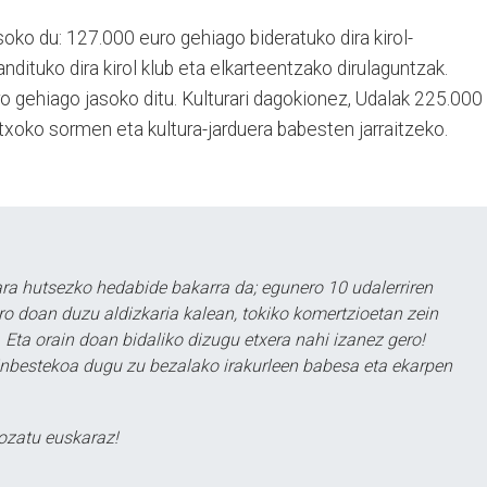
soko du: 127.000 euro gehiago bideratuko dira kirol-
andituko dira kirol klub eta elkarteentzako dirulaguntzak.
uro gehiago jasoko ditu. Kulturari dagokionez, Udalak 225.000
txoko sormen eta kultura-jarduera babesten jarraitzeko.
a hutsezko hedabide bakarra da; egunero 10 udalerriren
ero doan duzu aldizkaria kalean, tokiko komertzioetan zein
 Eta orain doan bidaliko dizugu etxera nahi izanez gero!
ezinbestekoa dugu zu bezalako irakurleen babesa eta ekarpen
ozatu euskaraz!