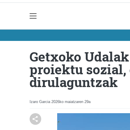
Getxoko Udalak 
proiektu sozial
dirulaguntzak
Izaro Garcia
2026ko maiatzaren 29a