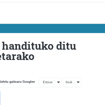
 handituko ditu
etarako
Gehitu gaitzazu Googlen
Entzun
Itzuli