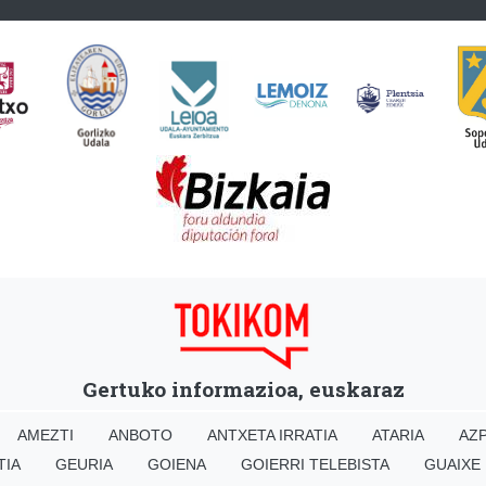
Gertuko informazioa, euskaraz
AMEZTI
ANBOTO
ANTXETA IRRATIA
ATARIA
AZP
TIA
GEURIA
GOIENA
GOIERRI TELEBISTA
GUAIXE