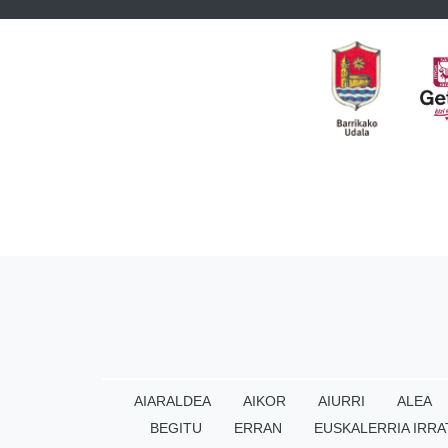
AIARALDEA
AIKOR
AIURRI
ALEA
BEGITU
ERRAN
EUSKALERRIA IRRA