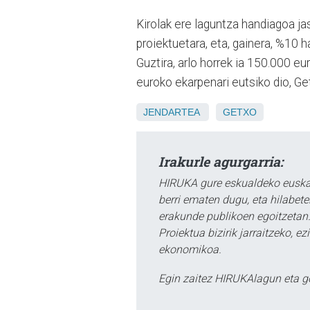
Kirolak ere laguntza handiagoa ja
proiektuetara, eta, gainera, %10 h
Guztira, arlo horrek ia 150.000 e
euroko ekarpenari eutsiko dio, Ge
JENDARTEA
GETXO
Irakurle agurgarria:
HIRUKA gure eskualdeko euskar
berri ematen dugu, eta hilabet
erakunde publikoen egoitzetan.
Proiektua bizirik jarraitzeko, 
ekonomikoa.
Egin zaitez HIRUKAlagun eta g