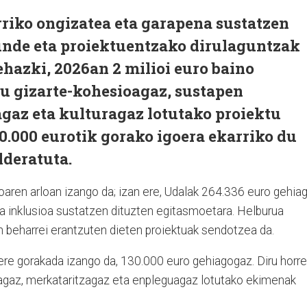
riko ongizatea eta garapena sustatzen
kunde eta proiektuentzako dirulaguntzak
ehazki, 2026an 2 milioi euro baino
tu gizarte-kohesioagaz, sustapen
gaz eta kulturagaz lotutako proiektu
0.000 eurotik gorako igoera ekarriko du
deratuta.
oaren arloan izango da; izan ere, Udalak 264.336 euro gehia
eta inklusioa sustatzen dituzten egitasmoetara. Helburua
ren beharrei erantzuten dieten proiektuak sendotzea da.
re gorakada izango da, 130.000 euro gehiagogaz. Diru horr
oagaz, merkataritzagaz eta enpleguagaz lotutako ekimenak