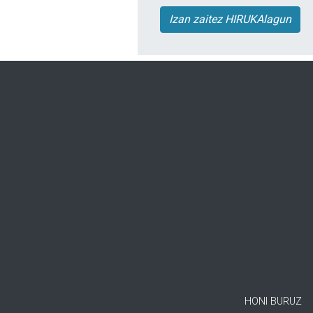
Izan zaitez HIRUKAlagun
HONI BURUZ