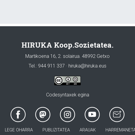
HIRUKA Koop.Sozietatea.
Martikoena 16, 2. solairua. 48992 Getxo
Tel.: 944 911 337 · hiruka@hiruka.eus
Codesyntaxek egina
LEGE OHARRA
PUBLIZITATEA
ARAUAK
HARREMANET