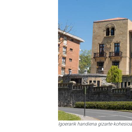
Igoerarik handiena gizarte-kohesioa