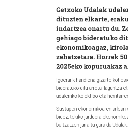
Getxoko Udalak udaler
dituzten elkarte, era
indartzea onartu du. Z
gehiago bideratuko di
ekonomikoagaz, kirola
zehatzetara. Horrek 50
2025eko kopuruakaz al
Igoerarik handiena gizarte-kohesi
bideratuko ditu arreta, laguntza 
udalerriko kolektibo eta herritar
Sustapen ekonomikoaren arloan e
bidez, tokiko jarduera ekonomik
bultzatzen jarraitu gura du Udalak.