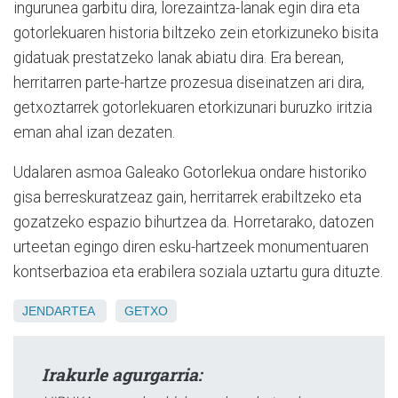
ingurunea garbitu dira, lorezaintza-lanak egin dira eta
gotorlekuaren historia biltzeko zein etorkizuneko bisita
gidatuak prestatzeko lanak abiatu dira. Era berean,
herritarren parte-hartze prozesua diseinatzen ari dira,
getxoztarrek gotorlekuaren etorkizunari buruzko iritzia
eman ahal izan dezaten.
Udalaren asmoa Galeako Gotorlekua ondare historiko
gisa berreskuratzeaz gain, herritarrek erabiltzeko eta
gozatzeko espazio bihurtzea da. Horretarako, datozen
urteetan egingo diren esku-hartzeek monumentuaren
kontserbazioa eta erabilera soziala uztartu gura dituzte.
JENDARTEA
GETXO
Irakurle agurgarria: