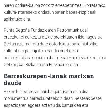
haren ondare-balioa zorrotz errespetatzea. Horretarako,
kultura-intereseko ondasun baten babes-irizpideak
aplikatuko dira.
Punta Begoña Fundazioaren Patronatuak udal
ordezkariei aurkeztu dizkie proiektuaren ildo nagusiak.
Bertan azpimarratu dute gotorlekuak balio historiko,
kultural eta paisajistiko handia duela, eta
berreskuratzeak onura nabarmena ekar diezaiokeela bai
Getxori, bai Bizkaiari eta Euskadiri oro har.
Berreskurapen-lanak martxan
daude
Azken hilabeteetan hainbat jarduketa egin dira
monumentua berreskuratzeko bidean. Besteak beste,
espazioaren egoera aztertu da, barrualdea eta