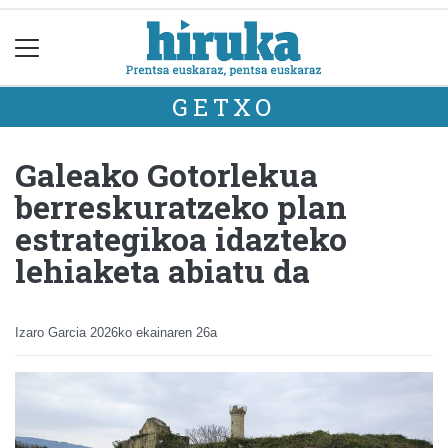
GETXO
Galeako Gotorlekua
berreskuratzeko plan
estrategikoa idazteko
lehiaketa abiatu da
Izaro Garcia
2026ko ekainaren 26a