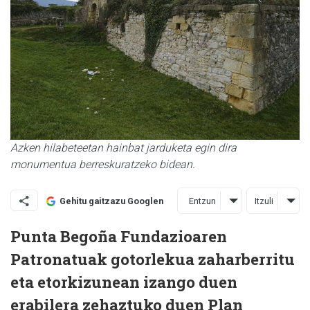
Azken hilabeteetan hainbat jarduketa egin dira
monumentua berreskuratzeko bidean.
Entzun
Itzuli
Gehitu gaitzazu Googlen
Punta Begoña Fundazioaren
Patronatuak gotorlekua zaharberritu
eta etorkizunean izango duen
erabilera zehaztuko duen Plan