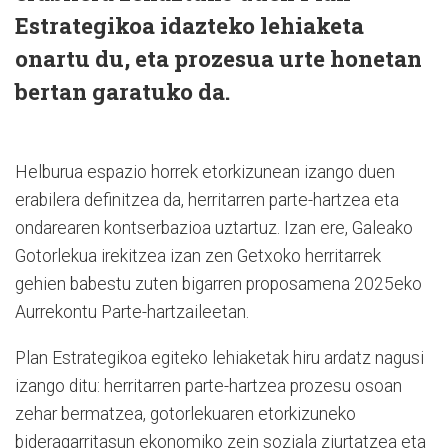
Estrategikoa idazteko lehiaketa
onartu du, eta prozesua urte honetan
bertan garatuko da.
Helburua espazio horrek etorkizunean izango duen
erabilera definitzea da, herritarren parte-hartzea eta
ondarearen kontserbazioa uztartuz. Izan ere, Galeako
Gotorlekua irekitzea izan zen Getxoko herritarrek
gehien babestu zuten bigarren proposamena 2025eko
Aurrekontu Parte-hartzaileetan.
Plan Estrategikoa egiteko lehiaketak hiru ardatz nagusi
izango ditu: herritarren parte-hartzea prozesu osoan
zehar bermatzea, gotorlekuaren etorkizuneko
bideragarritasun ekonomiko zein soziala ziurtatzea eta