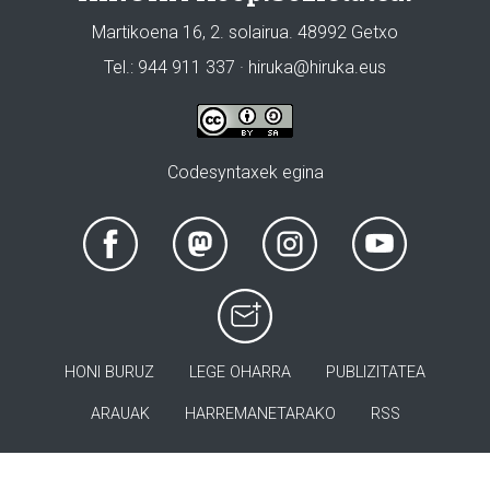
Martikoena 16, 2. solairua. 48992 Getxo
Tel.: 944 911 337 · hiruka@hiruka.eus
Codesyntaxek egina
HONI BURUZ
LEGE OHARRA
PUBLIZITATEA
ARAUAK
HARREMANETARAKO
RSS