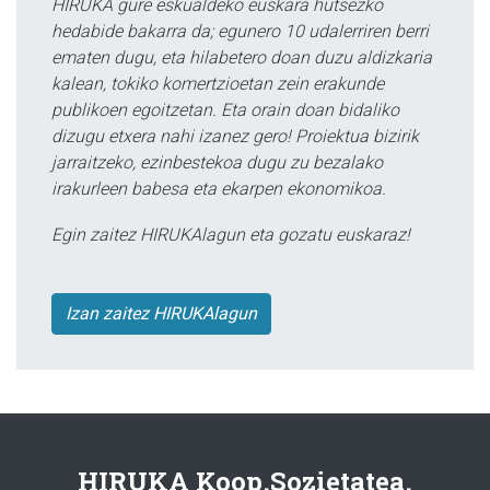
HIRUKA gure eskualdeko euskara hutsezko
hedabide bakarra da; egunero 10 udalerriren berri
ematen dugu, eta hilabetero doan duzu aldizkaria
kalean, tokiko komertzioetan zein erakunde
publikoen egoitzetan. Eta orain doan bidaliko
dizugu etxera nahi izanez gero! Proiektua bizirik
jarraitzeko, ezinbestekoa dugu zu bezalako
irakurleen babesa eta ekarpen ekonomikoa.
Egin zaitez HIRUKAlagun eta gozatu euskaraz!
Izan zaitez HIRUKAlagun
HIRUKA Koop.Sozietatea.