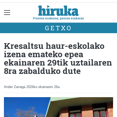
GETXO
Kresaltsu haur-eskolako
izena emateko epea
ekainaren 29tik uztailaren
8ra zabalduko dute
Ander Zarraga
2026ko ekainaren 26a