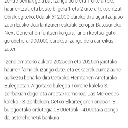
zentro berriak gela bat izango du 0 eta 1 urte arteko
haurrentzat, eta beste bi gela 1 eta 2 urte artekoentzat.
Obrak egiteko, Udalak 612.000 euroko dirulaguntza jaso
zuen Eusko Jaurlaritzaren eskutik, Europar Batasuneko
Next Generation funtsen kargura; lanen kostua, gutxi
gorabehera, 900.000 eurokoa izango dela aurreikusi
zuten.
Izena emateko aukera 2025ean eta 2026an jaiotako
haurren familiek izango dute, eta eskaerak aurrez aurre
aurkeztu beharko dira Getxoko Herritarren Arretarako
Bulegoetan. Algortako bulegoa Torrene kaleko 3.
zenbakian dago, eta Areeta/Romokoa, Las Mercedes
kaleko 13. zenbakian, Getxo Elkartegiaren ondoan. Bi
bulegoetako ordutegia 08:00etatik 14:00etara izango
da, astelehenetik barikura.