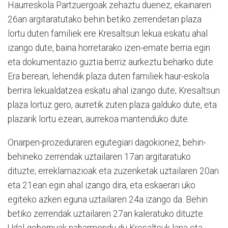
Haurreskola Partzuergoak zehaztu duenez, ekainaren
26an argitaratutako behin betiko zerrendetan plaza
lortu duten familiek ere Kresaltsun lekua eskatu ahal
izango dute, baina horretarako izen-emate berria egin
eta dokumentazio guztia berriz aurkeztu beharko dute.
Era berean, lehendik plaza duten familiek haur-eskola
berrira lekualdatzea eskatu ahal izango dute; Kresaltsun
plaza lortuz gero, aurretik zuten plaza galduko dute, eta
plazarik lortu ezean, aurrekoa mantenduko dute.
Onarpen-prozeduraren egutegiari dagokionez, behin-
behineko zerrendak uztailaren 17an argitaratuko
dituzte; erreklamazioak eta zuzenketak uztailaren 20an
eta 21ean egin ahal izango dira, eta eskaerari uko
egiteko azken eguna uztailaren 24a izango da. Behin
betiko zerrendak uztailaren 27an kaleratuko dituzte.
Udal-gobernuak nabarmendu du Kresaltsuk lana eta