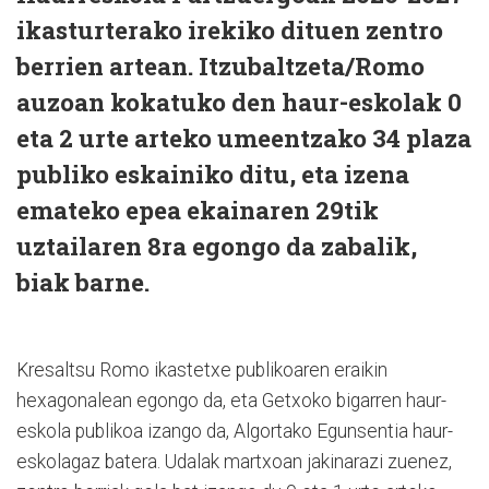
ikasturterako irekiko dituen zentro
berrien artean. Itzubaltzeta/Romo
auzoan kokatuko den haur-eskolak 0
eta 2 urte arteko umeentzako 34 plaza
publiko eskainiko ditu, eta izena
emateko epea ekainaren 29tik
uztailaren 8ra egongo da zabalik,
biak barne.
Kresaltsu Romo ikastetxe publikoaren eraikin
hexagonalean egongo da, eta Getxoko bigarren haur-
eskola publikoa izango da, Algortako Egunsentia haur-
eskolagaz batera. Udalak martxoan jakinarazi zuenez,