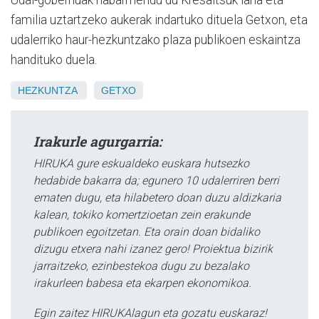
familia uztartzeko aukerak indartuko dituela Getxon, eta
udalerriko haur-hezkuntzako plaza publikoen eskaintza
handituko duela.
HEZKUNTZA
GETXO
Irakurle agurgarria:
HIRUKA gure eskualdeko euskara hutsezko
hedabide bakarra da; egunero 10 udalerriren berri
ematen dugu, eta hilabetero doan duzu aldizkaria
kalean, tokiko komertzioetan zein erakunde
publikoen egoitzetan. Eta orain doan bidaliko
dizugu etxera nahi izanez gero! Proiektua bizirik
jarraitzeko, ezinbestekoa dugu zu bezalako
irakurleen babesa eta ekarpen ekonomikoa.
Egin zaitez HIRUKAlagun eta gozatu euskaraz!