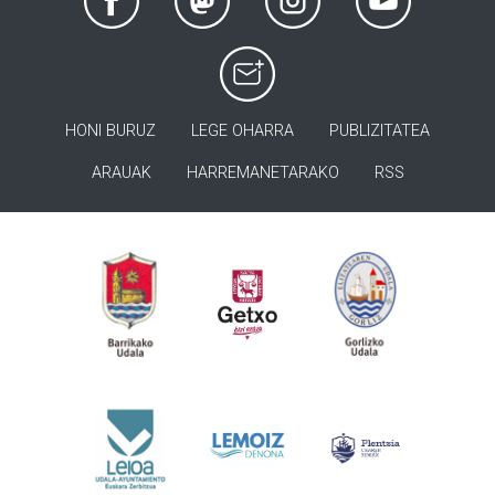
HONI BURUZ
LEGE OHARRA
PUBLIZITATEA
ARAUAK
HARREMANETARAKO
RSS