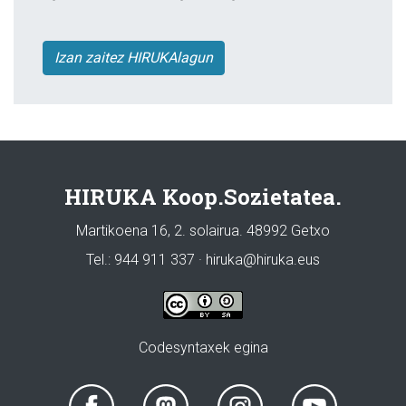
Izan zaitez HIRUKAlagun
HIRUKA Koop.Sozietatea.
Martikoena 16, 2. solairua. 48992 Getxo
Tel.: 944 911 337 · hiruka@hiruka.eus
Codesyntaxek egina