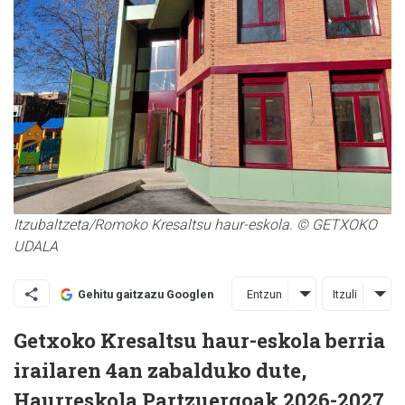
Itzubaltzeta/Romoko Kresaltsu haur-eskola. © GETXOKO
UDALA
Entzun
Itzuli
Gehitu gaitzazu Googlen
Getxoko Kresaltsu haur-eskola berria
irailaren 4an zabalduko dute,
Haurreskola Partzuergoak 2026-2027