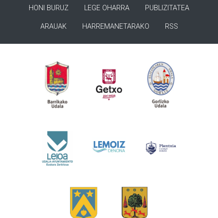
HONI BURUZ
LEGE OHARRA
PUBLIZITATEA
ARAUAK
HARREMANETARAKO
RSS