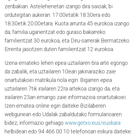
zenbakian. Astelehenetan izango dira saioak, bi
ordutegitan aukeran: 17:00etatik 18:30era edo
18:30etik 20:00etara. Kuota arrunta 45 eurokoa izango
da; familia ugarientzat edo guraso bakarreko
familientzat 30 eurokoa, eta Diru-sarrerak Bermatzeko
Errenta jasotzen duten familientzat 12 eurokoa.
Izena emateko lehen epea uztailaren 6ra arte egongo
da zabalik, eta uztailaren 10ean jakinaraziko zaie
onartutakoei matrikula nola egin. Bigarren epea
uztailaren 7tik irailaren 22ra artekoa izango da, eta
irailaren 23an emango zaie informazioa onartutakoei.
Izen-ematea online egin daiteke Bizilaberen
webgunean edo Udalak zabaldutako formularioaren
bidez; informazio gehiago
www.getxo.eus/euskara
helbidean edo 94 466 00 10 telefonoan eskura daiteke.