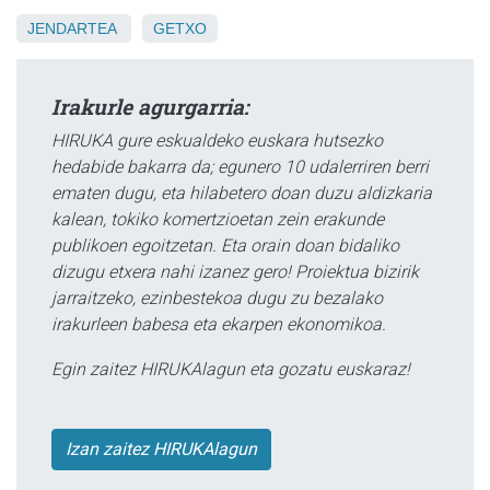
JENDARTEA
GETXO
Irakurle agurgarria:
HIRUKA gure eskualdeko euskara hutsezko
hedabide bakarra da; egunero 10 udalerriren berri
ematen dugu, eta hilabetero doan duzu aldizkaria
kalean, tokiko komertzioetan zein erakunde
publikoen egoitzetan. Eta orain doan bidaliko
dizugu etxera nahi izanez gero! Proiektua bizirik
jarraitzeko, ezinbestekoa dugu zu bezalako
irakurleen babesa eta ekarpen ekonomikoa.
Egin zaitez HIRUKAlagun eta gozatu euskaraz!
Izan zaitez HIRUKAlagun