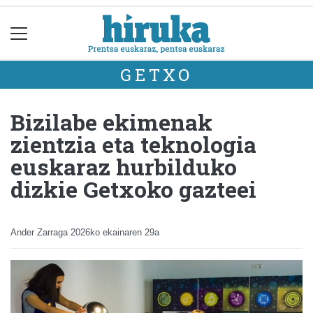
GETXO
Bizilabe ekimenak
zientzia eta teknologia
euskaraz hurbilduko
dizkie Getxoko gazteei
Ander Zarraga
2026ko ekainaren 29a