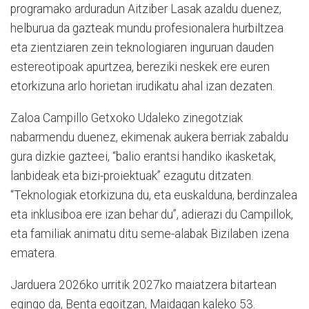
programako arduradun Aitziber Lasak azaldu duenez,
helburua da gazteak mundu profesionalera hurbiltzea
eta zientziaren zein teknologiaren inguruan dauden
estereotipoak apurtzea, bereziki neskek ere euren
etorkizuna arlo horietan irudikatu ahal izan dezaten.
Zaloa Campillo Getxoko Udaleko zinegotziak
nabarmendu duenez, ekimenak aukera berriak zabaldu
gura dizkie gazteei, “balio erantsi handiko ikasketak,
lanbideak eta bizi-proiektuak” ezagutu ditzaten.
“Teknologiak etorkizuna du, eta euskalduna, berdinzalea
eta inklusiboa ere izan behar du”, adierazi du Campillok,
eta familiak animatu ditu seme-alabak Bizilaben izena
ematera.
Jarduera 2026ko urritik 2027ko maiatzera bitartean
egingo da, Benta egoitzan, Maidagan kaleko 53.