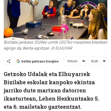
Bizilabe jarduera 2026ko urritik 2027ko maiatzera bitartean
egingo da, Benta egoitzan. © ELHUYAR
Entzun
Itzuli
Gehitu gaitzazu Googlen
Getxoko Udalak eta Elhuyarrek
Bizilabe eskolaz kanpoko ekintza
jarriko dute martxan datorren
ikasturtean, Lehen Hezkuntzako 5.
eta 6. mailetako gazteentzat.