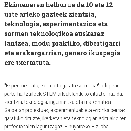
Ekimenaren helburua da 10 eta 12
urte arteko gazteek zientzia,
teknologia, esperimentazioa eta
sormen teknologikoa euskaraz
lantzea, modu praktiko, dibertigarri
eta erakargarrian, genero ikuspegia
ere txertatuta.
"Esperimentatu, ikertu eta garatu sormena!" lelopean,
parte-hartzaileek STEM arloak landuko dituzte, hau da,
zientzia, teknologia, ingeniaritza eta matematika.
Saioetan proiektuak, esperimentuak eta erronka berriak
garatuko dituzte, ikerketan eta teknologian adituak diren
profesionalen laguntzagaz. Elhuyarreko Bizilabe