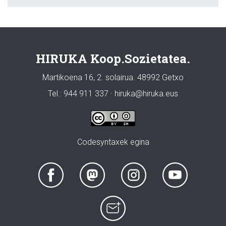
HIRUKA Koop.Sozietatea.
Martikoena 16, 2. solairua. 48992 Getxo
Tel.: 944 911 337 · hiruka@hiruka.eus
Codesyntaxek egina