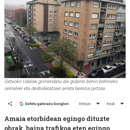
Getxoko Udalak gomendatu die gidariei behin-behineko
seinaleei eta desbideratzeei arreta berezia jartzea.
Entzun
Itzuli
Gehitu gaitzazu Googlen
Amaia etorbidean egingo dituzte
obrak, baina trafikoa eten egingo