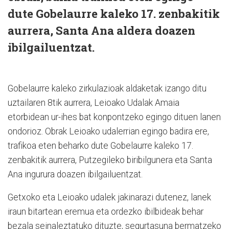
dute Gobelaurre kaleko 17. zenbakitik
aurrera, Santa Ana aldera doazen
ibilgailuentzat.
Gobelaurre kaleko zirkulazioak aldaketak izango ditu
uztailaren 8tik aurrera, Leioako Udalak Amaia
etorbidean ur-ihes bat konpontzeko egingo dituen lanen
ondorioz. Obrak Leioako udalerrian egingo badira ere,
trafikoa eten beharko dute Gobelaurre kaleko 17.
zenbakitik aurrera, Putzegileko biribilgunera eta Santa
Ana ingurura doazen ibilgailuentzat.
Getxoko eta Leioako udalek jakinarazi dutenez, lanek
iraun bitartean eremua eta ordezko ibilbideak behar
bezala seinaleztatuko dituzte, segurtasuna bermatzeko