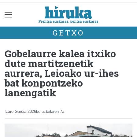
GETXO
Gobelaurre kalea itxiko
dute martitzenetik
aurrera, Leioako ur-ihes
bat konpontzeko
lanengatik
Izaro Garcia
2026ko uztailaren 7a