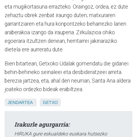
eta mugikortasuna errazteko. Oraingoz, ordea, ez dute
zehaztu obrek zenbat iraungo duten; matxuraren
garrantziaren eta hura konpontzeko beharrezko lanen
araberakoa izango da iraupena. Zirkulazioa ohiko
egoerara itzultzen denean, herritarrei jakinaraziko
dietela ere aurreratu dute.
Bien bitartean, Getxoko Udalak gomendatu die gidariei
behin-behineko seinaleei eta desbideratzeei arreta
berezia jartzea, eta, ahal den neurrian, Santa Ana aldera
joateko ordezko bideak erabiltzea.
JENDARTEA
GETXO
Irakurle agurgarria:
HIRUKA gure eskualdeko euskara hutsezko