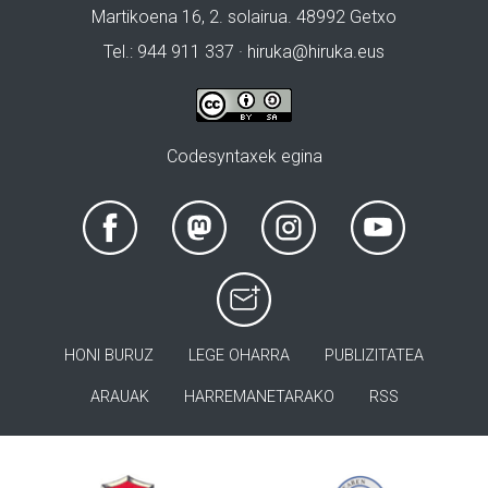
Martikoena 16, 2. solairua. 48992 Getxo
Tel.: 944 911 337 · hiruka@hiruka.eus
Codesyntaxek egina
HONI BURUZ
LEGE OHARRA
PUBLIZITATEA
ARAUAK
HARREMANETARAKO
RSS