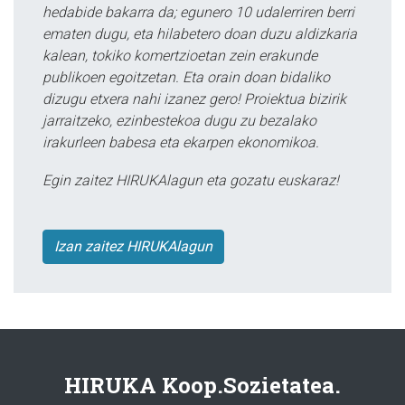
hedabide bakarra da; egunero 10 udalerriren berri
ematen dugu, eta hilabetero doan duzu aldizkaria
kalean, tokiko komertzioetan zein erakunde
publikoen egoitzetan. Eta orain doan bidaliko
dizugu etxera nahi izanez gero! Proiektua bizirik
jarraitzeko, ezinbestekoa dugu zu bezalako
irakurleen babesa eta ekarpen ekonomikoa.
Egin zaitez HIRUKAlagun eta gozatu euskaraz!
Izan zaitez HIRUKAlagun
HIRUKA Koop.Sozietatea.